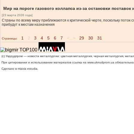
Мир на пороге газового коллапса из-за остановки поставок 
[23 марта 2026 года]
Страны по всему миру приближаются к критической черте, поскольку поток с
прибудут к местам назначения
1
2
3
4
5
6
7
<...>
29
30
31
Страницы:
(c) Укррудпром — новости металлургии: цветная металлургия, черная металлургия, мета
При цитировании и использовании материалов ссылка на
www.ukrrudprom.ua
обязательна.
Сделано в miavia estudia.