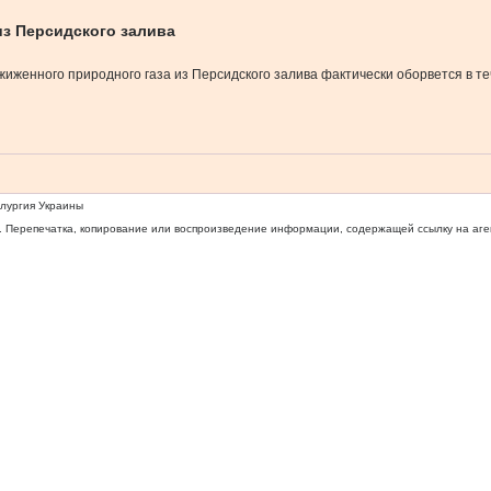
из Персидского залива
жиженного природного газа из Персидского залива фактически оборвется в те
ллургия Украины
 Перепечатка, копирование или воспроизведение информации, содержащей ссылку на агентс