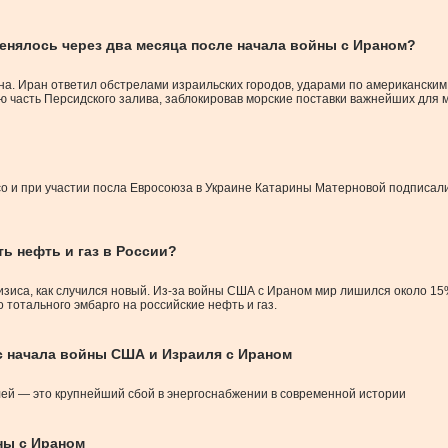
менялось через два месяца после начала войны с Ираном?
ана. Иран ответил обстрелами израильских городов, ударами по американски
 часть Персидского залива, заблокировав морские поставки важнейших для м
со и при участии посла Евросоюза в Украине Катарины Матерновой подписа
ть нефть и газ в России?
изиса, как случился новый. Из-за войны США с Ираном мир лишился около 15
о тотального эмбарго на российские нефть и газ.
с начала войны США и Израиля с Ираном
ей — это крупнейший сбой в энергоснабжении в современной истории
ны с Ираном