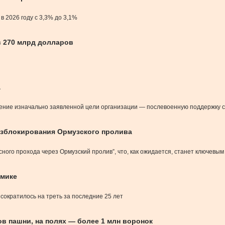
 2026 году с 3,3% до 3,1%
в 270 млрд долларов
а
лнение изначально заявленной цели организации — послевоенную поддержку с
азблокирования Ормузского пролива
ного прохода через Ормузский пролив”, что, как ожидается, станет ключевым
амике
сократилось на треть за последние 25 лет
в пашни, на полях — более 1 млн воронок