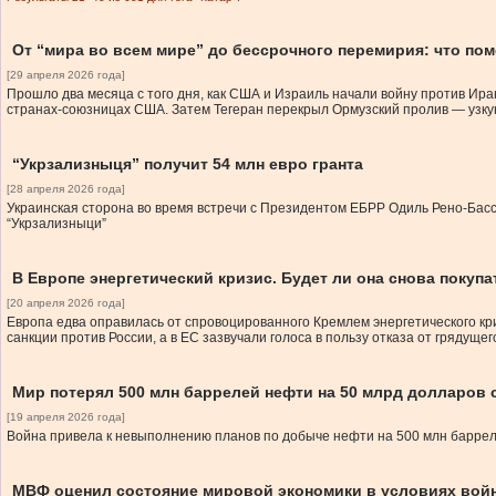
От “мира во всем мире” до бессрочного перемирия: что по
[29 апреля 2026 года]
Прошло два месяца с того дня, как США и Израиль начали войну против Ир
странах-союзницах США. Затем Тегеран перекрыл Ормузский пролив — узкую
“Укрзализныця” получит 54 млн евро гранта
[28 апреля 2026 года]
Украинская сторона во время встречи с Президентом ЕБРР Одиль Рено-Бас
“Укрзализныци”
В Европе энергетический кризис. Будет ли она снова покупа
[20 апреля 2026 года]
Европа едва оправилась от спровоцированного Кремлем энергетического кр
санкции против России, а в ЕС зазвучали голоса в пользу отказа от грядущег
Мир потерял 500 млн баррелей нефти на 50 млрд долларов 
[19 апреля 2026 года]
Война привела к невыполнению планов по добыче нефти на 500 млн баррел
МВФ оценил состояние мировой экономики в условиях вой