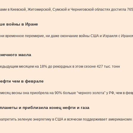
и в Киевской, Житомирской, Сумской и Черниговской областях достигла 765,
ше войны в Иране
и ни временное перемирие, ни даже окончание войны США и Израиля с Ираном
лнечного масла
редыдущим месяцем на 18% до рекордных в этом сезоне 427 тыс. тонн
 нефти чем в феврале
 месяц весны она приобрела на 90% больше “черного золота” у РФ, чем в фе
планеты и приблизила конец нефти и газа
запретить зеленую энергетику в США и всячески поддерживает американских