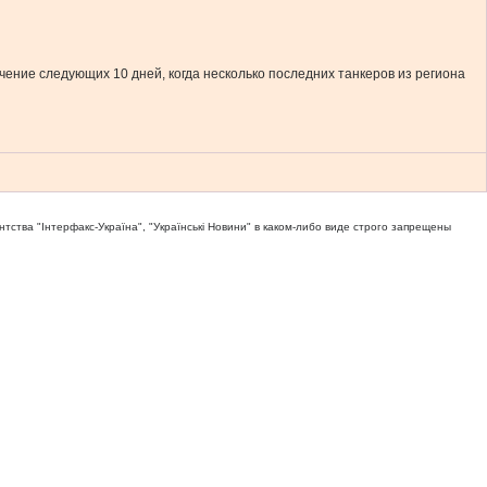
чение следующих 10 дней, когда несколько последних танкеров из региона
тва "Iнтерфакс-Україна", "Українськi Новини" в каком-либо виде строго запрещены