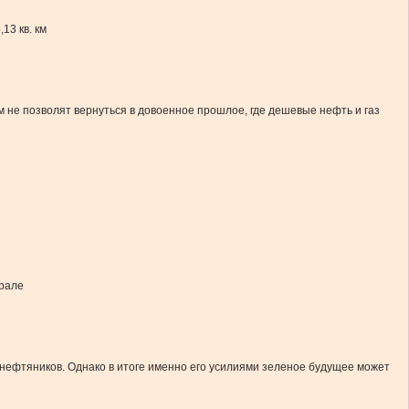
13 кв. км
 не позволят вернуться в довоенное прошлое, где дешевые нефть и газ
врале
 нефтяников. Однако в итоге именно его усилиями зеленое будущее может