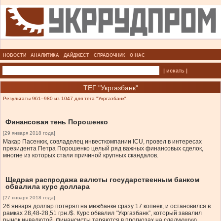
НОВОСТИ
АНАЛИТИКА
ДАЙДЖЕСТ
СПРАВОЧНИК
О НАС
| искать |
ТЕГ "Укргазбанк"
Результаты 961–980 из 1047 для тега "Укргазбанк".
Финансовая тень Порошенко
[29 января 2018 года]
Макар Пасенюк, совладелец инвесткомпании ICU, провел в интересах
президента Петра Порошенко целый ряд важных финансовых сделок,
многие из которых стали причиной крупных скандалов.
Щедрая распродажа валюты государственным банком
обвалила курс доллара
[27 января 2018 года]
26 января доллар потерял на межбанке сразу 17 копеек, и остановился в
рамках 28,48-28,51 грн./$. Курс обвалил “Укргазбанк”, который завалил
рынок инвалютой. Финансисты теряются в прогнозах на следующую