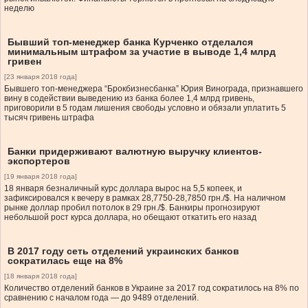
неделю
Бывший топ-менеджер банка Курченко отделался
минимальным штрафом за участие в выводе 1,4 млрд
гривен
[23 января 2018 года]
Бывшего топ-менеджера “Брокбизнесбанка” Юрия Винограда, признавшего
вину в содействии выведению из банка более 1,4 млрд гривень,
приговорили в 5 годам лишения свободы условно и обязали уплатить 5
тысяч гривень штрафа
Банки придерживают валютную выручку клиентов-
экспортеров
[19 января 2018 года]
18 января безналичный курс доллара вырос на 5,5 копеек, и
зафиксировался к вечеру в рамках 28,7750-28,7850 грн./$. На наличном
рынке доллар пробил потолок в 29 грн./$. Банкиры прогнозируют
небольшой рост курса доллара, но обещают откатить его назад
В 2017 году сеть отделений украинских банков
сократилась еще на 8%
[18 января 2018 года]
Количество отделений банков в Украине за 2017 год сократилось на 8% по
сравнению с началом года — до 9489 отделений.