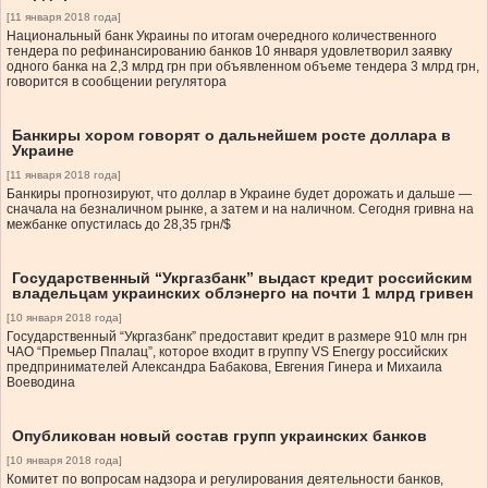
[11 января 2018 года]
Национальный банк Украины по итогам очередного количественного
тендера по рефинансированию банков 10 января удовлетворил заявку
одного банка на 2,3 млрд грн при объявленном объеме тендера 3 млрд грн,
говорится в сообщении регулятора
Банкиры хором говорят о дальнейшем росте доллара в
Украине
[11 января 2018 года]
Банкиры прогнозируют, что доллар в Украине будет дорожать и дальше —
сначала на безналичном рынке, а затем и на наличном. Сегодня гривна на
межбанке опустилась до 28,35 грн/$
Государственный “Укргазбанк” выдаст кредит российским
владельцам украинских облэнерго на почти 1 млрд гривен
[10 января 2018 года]
Государственный “Укргазбанк” предоставит кредит в размере 910 млн грн
ЧАО “Премьер Ппалац”, которое входит в группу VS Energy российских
предпринимателей Александра Бабакова, Евгения Гинера и Михаила
Воеводина
Опубликован новый состав групп украинских банков
[10 января 2018 года]
Комитет по вопросам надзора и регулирования деятельности банков,