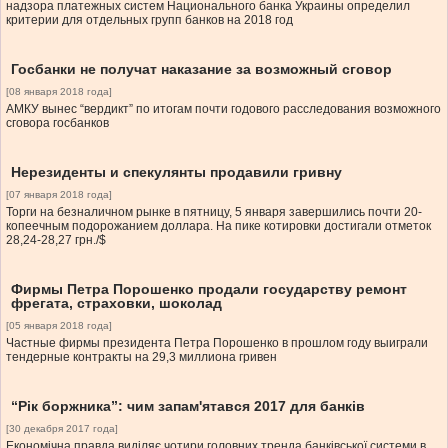
надзора платежных систем Национального банка Украины определил
критерии для отдельных групп банков на 2018 год
Госбанки не получат наказание за возможный сговор
[08 января 2018 года]
АМКУ вынес “вердикт” по итогам почти годового расследования возможного
сговора госбанков
Нерезиденты и спекулянты продавили гривну
[07 января 2018 года]
Торги на безналичном рынке в пятницу, 5 января завершились почти 20-
копеечным подорожанием доллара. На пике котировки достигали отметок
28,24-28,27 грн./$
Фирмы Петра Порошенко продали государству ремонт
фрегата, страховки, шоколад
[05 января 2018 года]
Частные фирмы президента Петра Порошенко в прошлом году выиграли
тендерные контракты на 29,3 миллиона гривен
“Рік боржника”: чим запам'ятався 2017 для банків
[30 декабря 2017 года]
Економічна правда виділяє чотири головних тренда банківської системи в