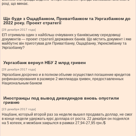
році, що минає.
Що буде з Ощадбанком, Приватбанком та Укргазбанком до
2022 року. Проект стратегії
[28 декабря 2017 года]
ЕП отримала один з найбільш очікуваних у банківському середовищі
документів — проект стратегії державних банків. Що містить документ і яке
майбутнє він приготував для Приватбанку, Ощадбанку, Укрексімбанку та
Укргазбанку?
Укргазбанк вернул НБУ 2 млрд гривен
[28 декабря 2017 года]
Укргазбанк досрочно и в полном объеме осуществил погашение кредитов
рефинансирования в размере 2 миллиарда гривен, предоставленных
Национальным банком
Иностранцы под вывод дивидендов вновь опустили
гривню
[23 декабря 2017 года]
Нацбанк, который второй раз за неделю вышел продавать доллар, не смог
в конце недели удержать курс доллара от роста. 22 декабря он поднялся
на 5 копеек, и межбанк закрылся в рамках 27,94-27,95 грн./$