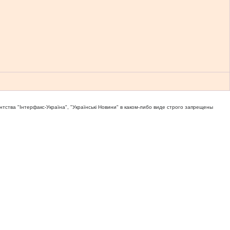
тва "Iнтерфакс-Україна", "Українськi Новини" в каком-либо виде строго запрещены