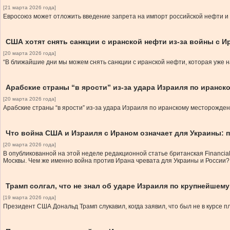
[21 марта 2026 года]
Евросоюз может отложить введение запрета на импорт российской нефти и 
США хотят снять санкции с иранской нефти из-за войны с И
[20 марта 2026 года]
“В ближайшие дни мы можем снять санкции с иранской нефти, которая уже н
Арабские страны “в ярости” из-за удара Израиля по иранс
[20 марта 2026 года]
Арабские страны “в ярости” из-за удара Израиля по иранскому месторожде
Что война США и Израиля с Ираном означает для Украины: 
[20 марта 2026 года]
В опубликованной на этой неделе редакционной статье британская Financia
Москвы. Чем же именно война против Ирана чревата для Украины и России?
Трамп солгал, что не знал об ударе Израиля по крупнейшем
[19 марта 2026 года]
Президент США Дональд Трамп слукавил, когда заявил, что был не в курсе