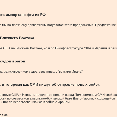
ета импорта нефти из РФ
 что мы по-прежнему привержены подготовке этого предложения. Предложение
 Ближнего Востока
в США на Ближнем Востоке, но и по IT-инфраструктуре США и Израиля в рег
 судов врагов
а, за исключением судов, связанных с “врагами Ирана”
 в то время как СМИ пишут об отправке новых войск
которую США и Израиль начали три недели назад. Тем временем СМИ сообщаю
ости по совместной американо-британской базе Диего-Гарсия, находящейся п
 США по использованию баз в войне с Ираном.
ране