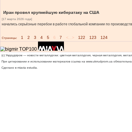
Иран провел крупнейшую кибератаку на США
[17 марта 2026 года]
начались серьёзные перебои в работе глобальной компании по производств
1
2
3
4
5
6
7
<...>
122
123
124
Страницы:
(c) Укррудпром — новости металлургии: цветная металлургия, черная металлургия, мета
При цитировании и использовании материалов ссылка на
www.ukrrudprom.ua
обязательна.
Сделано в miavia estudia.