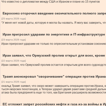
Что известно о дипломатии между США и Ираном и плане из 15 пунктов
Евросоюз отсрочил введение окончательного полного запр
[25 марта 2026 года]
“У меня нет новой даты, которую я могла бы назвать. Я могу вас заверить,
Иран пригрозил ударами по энергетике и IT-инфраструктуре
[23 марта 2026 года]
Иран пригрозил ударами не только по опреснительным установкам союзнико
Иран заявил, что Ормузский пролив открыт для всех, кроме
[22 марта 2026 года]
Иран заявил, что Ормузский пролив остается открытым для всего судоходств
Трамп анонсировал “сворачивание” операции против Ирана,
[21 марта 2026 года]
ональд Трамп заявил, что скоро может завершить операцию против Ирана, 
тысяч морских пехотинцев, а Тегеран ударил двумя ракетами средней дальн
атака была предпринята еще то того, как Британия расширила возможности
ЕС отложит запрет российских нефти и газа из-за войны в И