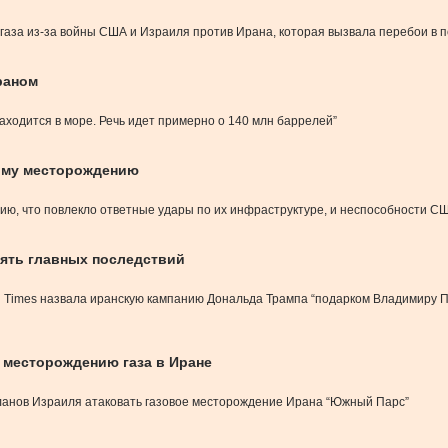
газа из-за войны США и Израиля против Ирана, которая вызвала перебои в п
раном
аходится в море. Речь идет примерно о 140 млн баррелей”
кому месторождению
нию, что повлекло ответные удары по их инфраструктуре, и неспособности С
пять главных последствий
l Times назвала иранскую кампанию Дональда Трампа “подарком Владимиру Пу
у месторождению газа в Иране
 планов Израиля атаковать газовое месторождение Ирана “Южный Парс”