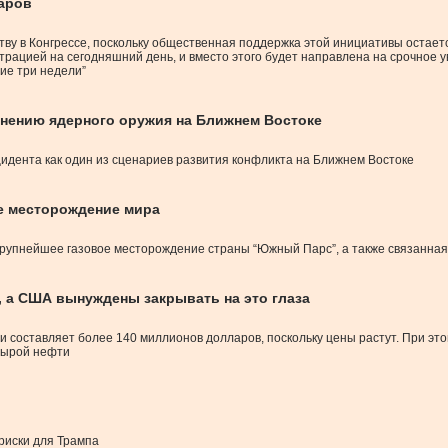
ларов
ву в Конгрессе, поскольку общественная поддержка этой инициативы остаетс
ацией на сегодняшний день, и вместо этого будет направлена на срочное у
ние три недели”
енению ядерного оружия на Ближнем Востоке
идента как один из сценариев развития конфликта на Ближнем Востоке
е месторождение мира
крупнейшее газовое месторождение страны “Южный Парс”, а также связанная
, а США вынуждены закрывать на это глаза
 составляет более 140 миллионов долларов, поскольку цены растут. При это
сырой нефти
риски для Трампа