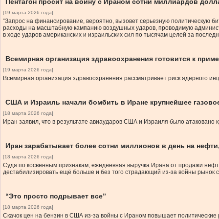
Пентагон просит на войну с Ираном сотни миллиардов дол
[19 марта 2026 года]
“Запрос на финансирование, вероятно, вызовет серьезную политическую бит
расходы на масштабную кампанию воздушных ударов, проводимую администр
в ходе ударов американских и израильских сил по тысячам целей за послед
Всемирная организация здравоохранения готовится к прим
[19 марта 2026 года]
Всемирная организация здравоохранения рассматривает риск ядерного инц
США и Израиль начали бомбить в Иране крупнейшее газово
[18 марта 2026 года]
Иран заявил, что в результате авиаударов США и Израиля было атаковано 
Иран зарабатывает более сотни миллионов в день на нефти
[18 марта 2026 года]
Судя по косвенным признакам, ежедневная выручка Ирана от продажи нефти
дестабилизировать ещё больше и без того страдающий из-за войны рынок 
“Это просто подрывает все”
[18 марта 2026 года]
Скачок цен на бензин в США из-за войны с Ираном повышает политические 