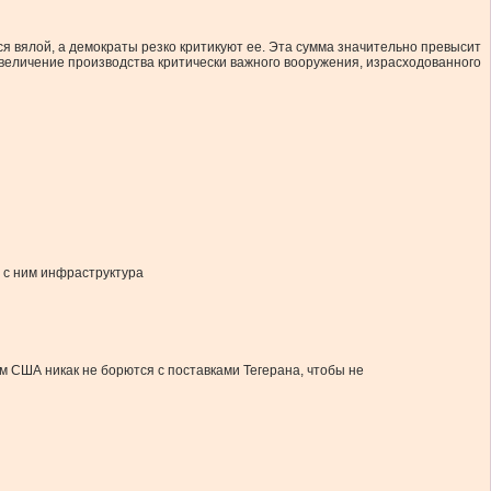
я вялой, а демократы резко критикуют ее. Эта сумма значительно превысит
величение производства критически важного вооружения, израсходованного
 с ним инфраструктура
м США никак не борются с поставками Тегерана, чтобы не