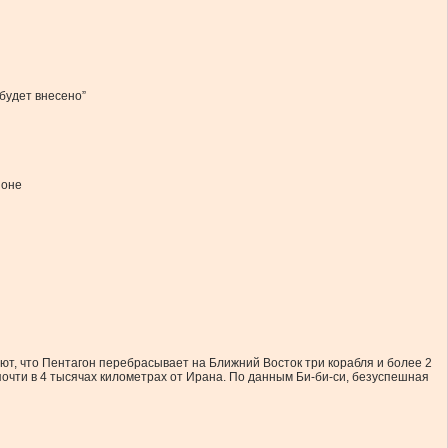
 будет внесено”
ионе
т, что Пентагон перебрасывает на Ближний Восток три корабля и более 2
очти в 4 тысячах километрах от Ирана. По данным Би-би-си, безуспешная