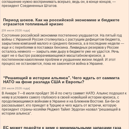
соглашение нужно воспринимать всерьез, ведь он, в конце концов, —
президент Соединенных Штатов.
Период шоков. Как на российской экономике и бюджете
отразится топливный кризис
[09 июля 2026 года]
Состояние российской экономики постепенно ухудшается. На пятый год
войны с Украиной Россия столкнулась с растущим дефицитом бюджета,
закрытием компаний малого и среднего бизнеса, а в последние недели —
еще и с перебоями в поставках бензина. Ликвидных резервов у России
осталось немного — закрыть ими дыру в бюджете уже не удастся. Речь
идет не о быстро разворачивающемся масштабном кризисе, а
постепенном накоплении проблем и ухудшении жизни людей. И этот
процесс не остановится, пока не закончится война в Украине.
“Решающий в истории альянса”. Чего ждать от саммита
НАТО на фоне разлада США и Европы?
[06 июля 2026 года]
В Анкаре 7—8 июля пройдет 36-й по счету саммит НАТО. Альянс подошел к
нему в условиях самого глубокого в своей новейшей истории кризиса, с
продолжающимися войнами в Украине и на Ближнем Востоке. Би-би-си
рассказывает, кто приедет в Турцию и чего ждать от встречи, которую
президент страны-хозяйки Реджеп Тайип Эрдоган назвал “решающей в
истории альянса”.
ЕС может подойти к зиме с минимальными запасами газа