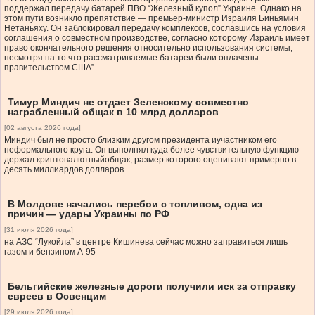
поддержал передачу батарей ПВО “Железный купол” Украине. Однако на
этом пути возникло препятствие — премьер-министр Израиля Биньямин
Нетаньяху. Он заблокировал передачу комплексов, сославшись на условия
соглашения о совместном производстве, согласно которому Израиль имеет
право окончательного решения относительно использования системы,
несмотря на то что рассматриваемые батареи были оплачены
правительством США”
Тимур Миндич не отдает Зеленскому совместно
награбленный общак в 10 млрд долларов
[02 августа 2026 года]
Миндич был не просто близким другом президента иучастником его
неформального круга. Он выполнял куда более чувствительную функцию —
держал криптовалютныйобщак, размер которого оценивают примерно в
десять миллиардов долларов
В Молдове начались перебои с топливом, одна из
причин — удары Украины по РФ
[31 июля 2026 года]
на АЗС “Лукойла” в центре Кишинева сейчас можно заправиться лишь
газом и бензином А-95
Бельгийские железные дороги получили иск за отправку
евреев в Освенцим
[29 июля 2026 года]