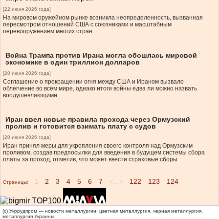
[22 июня 2026 года]
На мировом оружейном рынке возникла неопределенность, вызванная
пересмотром отношений США с союзниками и масштабным
перевооружением многих стран
Война Трампа против Ирана могла обошлась мировой
экономике в один триллион долларов
[20 июня 2026 года]
Соглашение о прекращении огня между США и Ираном вызвало
облегчение во всём мире, однако итоги войны едва ли можно назвать
воодушевляющими
Иран ввел новые правила прохода через Ормузский
пролив и готовится взимать плату с судов
[20 июня 2026 года]
Иран принял меры для укрепления своего контроля над Ормузским
проливом, создав предпосылки для введения в будущем системы сбора
платы за проход, отметив, что может ввести страховые сборы
1
2
3
4
5
6
7
<...>
122
123
124
Страницы:
(c) Укррудпром — новости металлургии: цветная металлургия, черная металлургия,
металлургия Украины