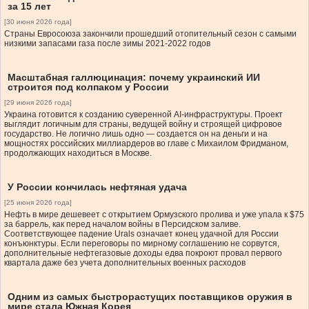
за 15 лет
[30 июня 2026 года]
Страны Евросоюза закончили прошедший отопительный сезон с самыми
низкими запасами газа после зимы 2021-2022 годов
Масштабная галлюцинация: почему украинский ИИ
строится под колпаком у России
[29 июня 2026 года]
Украина готовится к созданию суверенной AI-инфраструктуры. Проект
выглядит логичным для страны, ведущей войну и строящей цифровое
государство. Не логично лишь одно — создается он на деньги и на
мощностях российских миллиардеров во главе с Михаилом Фридманом,
продолжающих находиться в Москве.
У России кончилась нефтяная удача
[25 июня 2026 года]
Нефть в мире дешевеет с открытием Ормузского пролива и уже упала к $75
за баррель, как перед началом войны в Персидском заливе.
Соответствующее падение Urals означает конец удачной для России
конъюнктуры. Если переговоры по мирному соглашению не сорвутся,
дополнительные нефтегазовые доходы едва покроют провал первого
квартала даже без учета дополнительных военных расходов
Одним из самых быстрорастущих поставщиков оружия в
мире стала Южная Корея