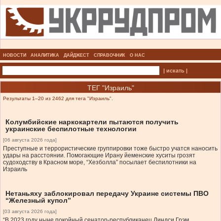
НОВОСТИ
АНАЛИТИКА
ДАЙДЖЕСТ
СПРАВОЧНИК
О НАС
| искать |
ТЕГ "Израиль"
Результаты 1–20 из 2462 для тега "Израиль".
Колумбийские наркокартели пытаются получить
украинские беспилотные технологии
[06 августа 2026 года]
Преступные и террористические группировки тоже быстро учатся наносить
удары на расстоянии. Помогающие Ирану йеменские хуситы грозят
судоходству в Красном море, “Хезболла” посылает беспилотники на
Израиль
Нетаньяху заблокировал передачу Украине системы ПВО
“Железный купол”
[03 августа 2026 года]
“В 2023 году ныне покойный сенатор-республиканец Линдси Грэм