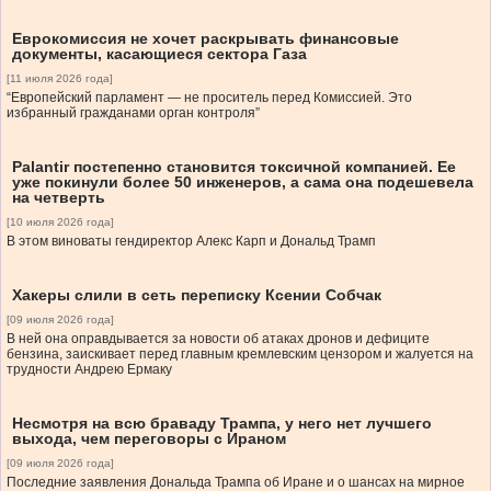
Еврокомиссия не хочет раскрывать финансовые
документы, касающиеся сектора Газа
[11 июля 2026 года]
“Европейский парламент — не проситель перед Комиссией. Это
избранный гражданами орган контроля”
Palantir постепенно становится токсичной компанией. Ее
уже покинули более 50 инженеров, а сама она подешевела
на четверть
[10 июля 2026 года]
В этом виноваты гендиректор Алекс Карп и Дональд Трамп
Хакеры слили в сеть переписку Ксении Собчак
[09 июля 2026 года]
В ней она оправдывается за новости об атаках дронов и дефиците
бензина, заискивает перед главным кремлевским цензором и жалуется на
трудности Андрею Ермаку
Несмотря на всю браваду Трампа, у него нет лучшего
выхода, чем переговоры с Ираном
[09 июля 2026 года]
Последние заявления Дональда Трампа об Иране и о шансах на мирное