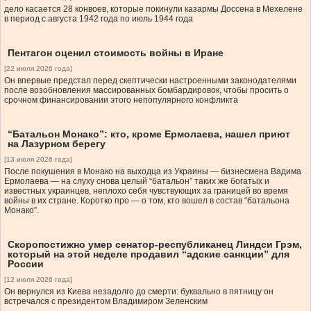
дело касается 28 конвоев, которые покинули казармы Доссена в Мехелене
в период с августа 1942 года по июль 1944 года
Пентагон оценил стоимость войны в Иране
[22 июля 2026 года]
Он впервые предстал перед скептически настроенными законодателями
после возобновления массированных бомбардировок, чтобы просить о
срочном финансировании этого непопулярного конфликта
“Батальон Монако”: кто, кроме Ермолаева, нашел приют
на Лазурном берегу
[13 июля 2026 года]
После покушения в Монако на выходца из Украины — бизнесмена Вадима
Ермолаева — на слуху снова целый “батальон” таких же богатых и
известных украинцев, неплохо себя чувствующих за границей во время
войны в их стране. Коротко про — о том, кто вошел в состав “батальона
Монако”.
Скоропостижно умер сенатор-республиканец Линдси Грэм,
который на этой неделе продавил “адские санкции” для
России
[12 июля 2026 года]
Он вернулся из Киева незадолго до смерти: буквально в пятницу он
встречался с президентом Владимиром Зеленским