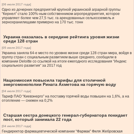
[06 июля 2017 года]
Одно из дочерних предприятий крупной украинской аграрной группы
“Кернел” стало 100%-ным собственником агропредприятия, которое
управляет более чем 27,5 тыс. га арендованных сельхозземель и
зернохранилищами примерно на 170 тыс. тонн
Украина оказалась в середине рейтинга уровня жизни
среди 128 стран
[05 июля 2017 года]
Украина заняла 64-е место по уровню жизни среди 128 стран мира, войдя в
группу стран с социальным развитием выше среднего, сообщили в
компании Deloitte со ссылкой на итоги ежегодного исследования “Индекс
социального развития” за 2017 год
Нацкомиссия повысила тарифы для столичной
энергомонополии Рината Ахметова на горячую воду
[04 июля 2017 года]
Тариф ПАО “Киевэнерго” на поставку горячей воды повышен на 1,6%, а на
отопление — снижен на 0,2%
Старшая сестра донецкого генерал-губернатора покидает
пост, который занимала 22 года
[04 июля 2017 года]
Гендиректор фармацевтической компании “Фармак” Филя Жебровская