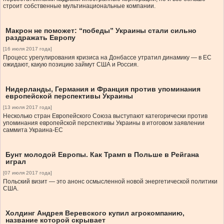
строит собственные мультинациональные компании.
Макрон не поможет: “победы” Украины стали сильно
раздражать Европу
[16 июля 2017 года]
Процесс урегулирования кризиса на Донбассе утратил динамику — в ЕС
ожидают, какую позицию займут США и Россия.
Нидерланды, Германия и Франция против упоминания
европейской перспективы Украины
[13 июля 2017 года]
Несколько стран Европейского Союза выступают категорически против
упоминания европейской перспективы Украины в итоговом заявлении
саммита Украина-ЕС
Бунт молодой Европы. Как Трамп в Польше в Рейгана
играл
[07 июля 2017 года]
Польский визит — это анонс осмысленной новой энергетической политики
США.
Холдинг Андрея Веревского купил агрокомпанию,
название которой скрывает