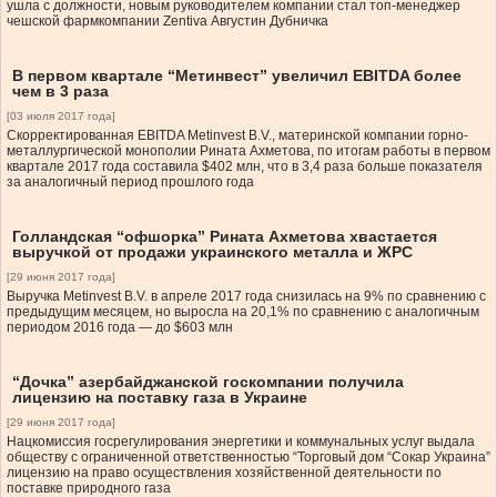
ушла с должности, новым руководителем компании стал топ-менеджер
чешской фармкомпании Zentiva Августин Дубничка
В первом квартале “Метинвест” увеличил ЕBITDA более
чем в 3 раза
[03 июля 2017 года]
Скорректированная EBITDA Metinvest B.V., материнской компании горно-
металлургической монополии Рината Ахметова, по итогам работы в первом
квартале 2017 года составила $402 млн, что в 3,4 раза больше показателя
за аналогичный период прошлого года
Голландская “офшорка” Рината Ахметова хвастается
выручкой от продажи украинского металла и ЖРС
[29 июня 2017 года]
Выручка Metinvest B.V. в апреле 2017 года снизилась на 9% по сравнению с
предыдущим месяцем, но выросла на 20,1% по сравнению с аналогичным
периодом 2016 года — до $603 млн
“Дочка” азербайджанской госкомпании получила
лицензию на поставку газа в Украине
[29 июня 2017 года]
Нацкомиссия госрегулирования энергетики и коммунальных услуг выдала
обществу с ограниченной ответственностью “Торговый дом “Сокар Украина”
лицензию на право осуществления хозяйственной деятельности по
поставке природного газа