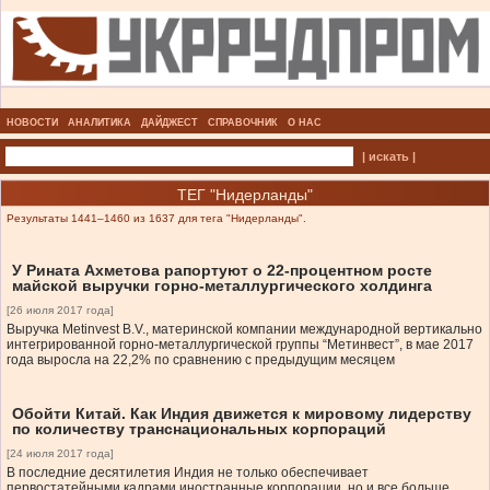
НОВОСТИ
АНАЛИТИКА
ДАЙДЖЕСТ
СПРАВОЧНИК
О НАС
| искать |
ТЕГ "Нидерланды"
Результаты 1441–1460 из 1637 для тега "Нидерланды".
У Рината Ахметова рапортуют о 22-процентном росте
майской выручки горно-металлургического холдинга
[26 июля 2017 года]
Выручка Metinvest B.V., материнской компании международной вертикально
интегрированной горно-металлургической группы “Метинвест”, в мае 2017
года выросла на 22,2% по сравнению с предыдущим месяцем
Обойти Китай. Как Индия движется к мировому лидерству
по количеству транснациональных корпораций
[24 июля 2017 года]
В последние десятилетия Индия не только обеспечивает
первостатейными кадрами иностранные корпорации, но и все больше