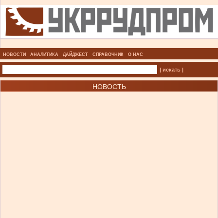
НОВОСТИ
АНАЛИТИКА
ДАЙДЖЕСТ
СПРАВОЧНИК
О НАС
| искать |
НОВОСТЬ