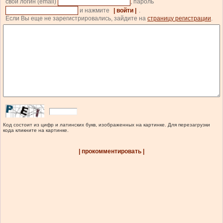
свой логин (email)
, пароль
и нажмите
| войти |
.
Если Вы еще не зарегистрировались, зайдите на
страницу регистрации
.
Код состоит из цифр и латинских букв, изображенных на картинке. Для перезагрузки
кода кликните на картинке.
| прокомментировать |