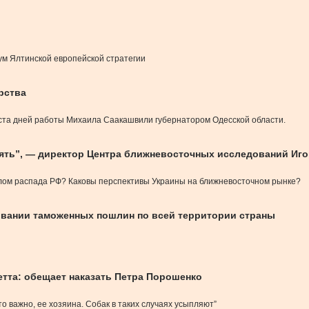
м Ялтинской европейской стратегии
рства
 ста дней работы Михаила Саакашвили губернатором Одесской области.
менять”, — директор Центра ближневосточных исследований И
ачалом распада РФ? Каковы перспективы Украины на ближневосточном рынке?
ивании таможенных пошлин по всей территории страны
тта: обещает наказать Петра Порошенко
что важно, ее хозяина. Собак в таких случаях усыпляют”