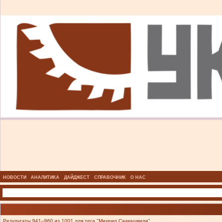
НОВОСТИ
АНАЛИТИКА
ДАЙДЖЕСТ
СПРАВОЧНИК
О НАС
Результаты 941–960 из 1001 для тега "Михеил Саакашвили".