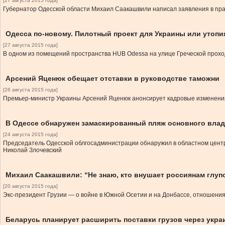
[27 августа 2015 года]
Губернатор Одесской области Михаил Саакашвили написал заявления в пр
Одесса по-новому. Пилотный проект для Украины или утопи
[27 августа 2015 года]
В одном из помещений пространства HUB Odessa на улице Греческой проход
Арсений Яценюк обещает отставки в руководстве таможни
[26 августа 2015 года]
Премьер-министр Украины Арсений Яценюк анонсирует кадровые изменения
В Одессе обнаружен замаскированный пляж основного влад
[24 августа 2015 года]
Председатель Одесской облгосадминистрации обнаружил в областном центр
Николай Злочевский
Михаил Саакашвили: “Не знаю, кто внушает россиянам глуп
[20 августа 2015 года]
Экс-президент Грузии — о войне в Южной Осетии и на Донбассе, отношения
Беларусь планирует расширить поставки грузов через укра