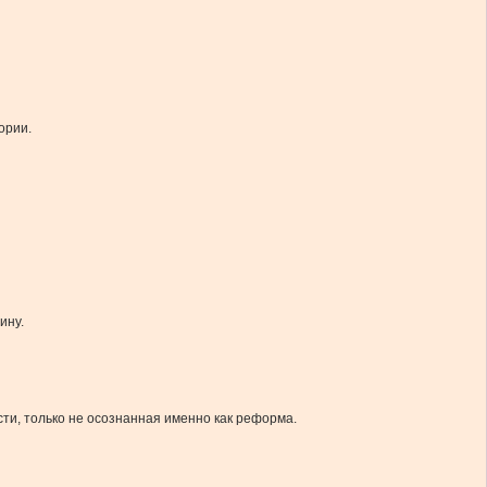
ории.
ину.
сти, только не осознанная именно как реформа.