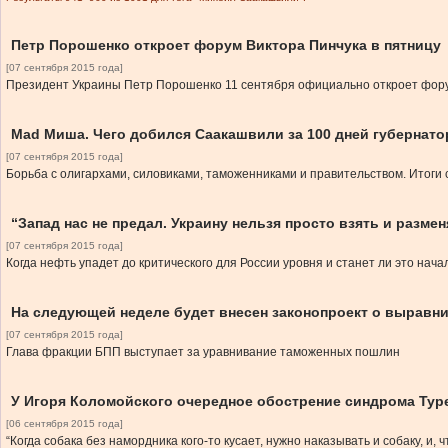
Петр Порошенко откроет форум Виктора Пинчука в пятницу
[07 сентября 2015 года]
Президент Украины Петр Порошенко 11 сентября официально откроет фору
Mad Миша. Чего добился Саакашвили за 100 дней губернато
[07 сентября 2015 года]
Борьба с олигархами, силовиками, таможенниками и правительством. Итоги
“Запад нас не предал. Украину нельзя просто взять и раз
[07 сентября 2015 года]
Когда нефть упадет до критического для России уровня и станет ли это н
На следующей неделе будет внесен законопроект о выравн
[07 сентября 2015 года]
Глава фракции БПП выступает за уравнивание таможенных пошлин
У Игоря Коломойского очередное обострение синдрома Туре
[06 сентября 2015 года]
“Когда собака без намордника кого-то кусает, нужно наказывать и собаку, и, 