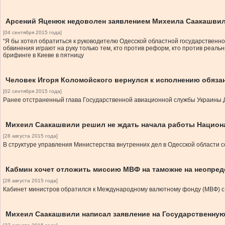
Арсений Яценюк недоволен заявлением Михеила Саакашвил
[04 сентября 2015 года]
“Я бы хотел обратиться к руководителю Одесской областной государственно
обвинения играют на руку только тем, кто против реформ, кто против реал
брифинге в Киеве в пятницу
Человек Игоря Коломойского вернулся к исполнению обяза
[02 сентября 2015 года]
Ранее отстраненный глава Государственной авиационной службы Украины 
Михеил Саакашвили решил не ждать начала работы Национ
[28 августа 2015 года]
В структуре управления Министерства внутренних дел в Одесской области 
Кабмин хочет отложить миссию МВФ на таможне на неопред
[28 августа 2015 года]
Кабинет министров обратился к Международному валютному фонду (МВФ) с 
Михеил Саакашвили написал заявление на Государственну