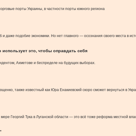
торговые порты Украины, в частности порты южного региона
б и даже подобие экономики. Но нет главного — осознания своего места в ист
 использует это, чтобы оправдать себя
зидентом, Ахметове и беспределе на будущих выборах.
ющенко, также известный как Юра Енакиевский скоро сможет вернуться в Укра
о мере Георгий Тука в Луганской области — это всё тоже реформа местной вла
”