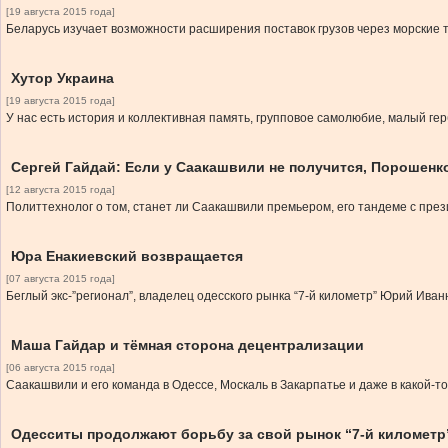
[19 августа 2015 года]
Беларусь изучает возможности расширения поставок грузов через морские 
Хутор Украина
[19 августа 2015 года]
У нас есть история и коллективная память, групповое самолюбие, малый гер
Сергей Гайдай: Если у Саакашвили не получится, Порошенко
[12 августа 2015 года]
Политтехнолог о том, станет ли Саакашвили премьером, его тандеме с пре
Юра Енакиевский возвращается
[07 августа 2015 года]
Беглый экс-”регионал”, владелец одесского рынка “7-й километр” Юрий Иван
Маша Гайдар и тёмная сторона децентрализации
[06 августа 2015 года]
Саакашвили и его команда в Одессе, Москаль в Закарпатье и даже в какой-т
Одесситы продолжают борьбу за свой рынок “7-й километр