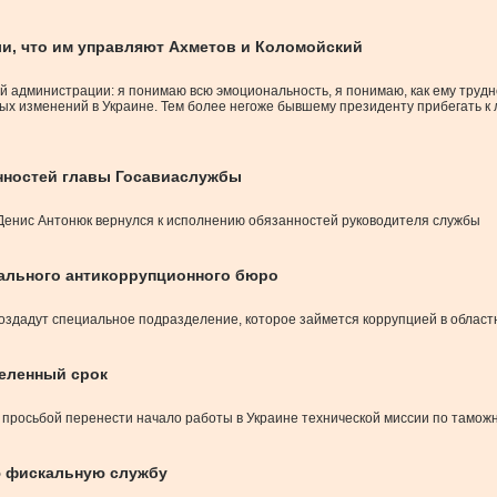
и, что им управляют Ахметов и Коломойский
й администрации: я понимаю всю эмоциональность, я понимаю, как ему трудн
ьных изменений в Украине. Тем более негоже бывшему президенту прибегать к
нностей главы Госавиаслужбы
Денис Антонюк вернулся к исполнению обязанностей руководителя службы
ального антикоррупционного бюро
создадут специальное подразделение, которое займется коррупцией в облас
еленный срок
просьбой перенести начало работы в Украине технической миссии по таможн
ю фискальную службу