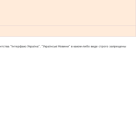
тва "Iнтерфакс-Україна", "Українськi Новини" в каком-либо виде строго запрещены