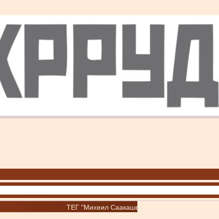
ТЕГ "Михеил Саакашвили"