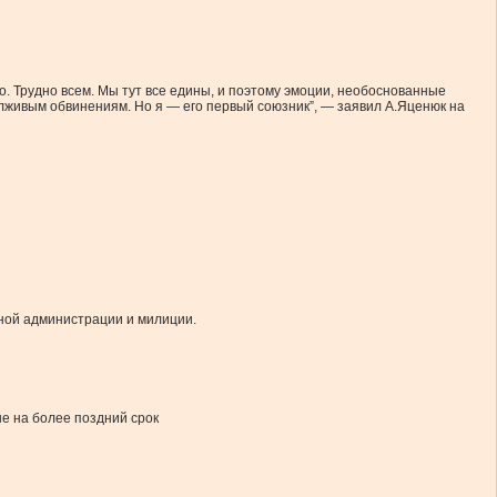
о. Трудно всем. Мы тут все едины, и поэтому эмоции, необоснованные
 лживым обвинениям. Но я — его первый союзник”, — заявил А.Яценюк на
тной администрации и милиции.
е на более поздний срок