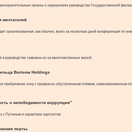
авоохранительные органы о нарушениях руководства Государственной фиска
я мечтателей
ит организованная, как обычно, всего за несколько дней конференция по ин
 в руководстве таможни из-за многочисленных жалоб
ельца Burisma Holdings
е прибрежную зону с прекрасно обустроенным пляжем, замаскированным под
ость о непобедимости коррупции”
х с Путиным и характере одесситов.
инские порты