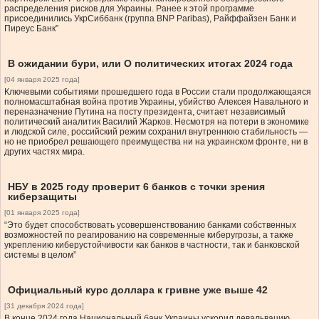
распределения рисков для Украины. Ранее к этой программе
присоединились УкрСиббанк (группа BNP Paribas), Райффайзен Банк и
Пиреус Банк”
В ожидании бури, или О политических итогах 2024 года
[04 января 2025 года]
Ключевыми событиями прошедшего года в России стали продолжающаяся
полномасштабная война против Украины, убийство Алексея Навального и
переназначение Путина на посту президента, считает независимый
политический аналитик Василий Жарков. Несмотря на потери в экономике
и людской силе, российский режим сохранил внутреннюю стабильность —
но не приобрел решающего преимущества ни на украинском фронте, ни в
других частях мира.
НБУ в 2025 году проверит 6 банков с точки зрения
киберзащиты
[01 января 2025 года]
“Это будет способствовать усовершенствованию банками собственных
возможностей по реагированию на современные киберугрозы, а также
укреплению киберустойчивости как банков в частности, так и банковской
системы в целом”
Официальный курс доллара к гривне уже выше 42
[31 декабря 2024 года]
В конце 2024 года Национальный банк Украины ускорил девальвацию