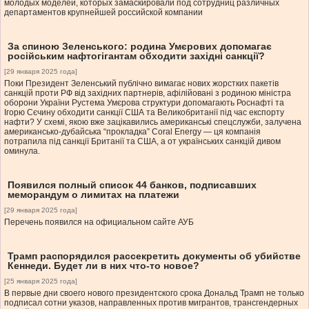
молодых моделей, которых замаскировали под сотрудниц различных
департаментов крупнейшей российской компании
За спиною Зеленського: родина Умєрових допомагає
російським нафтогігантам обходити західні санкції?
[29 января 2025 года]
Поки Президент Зеленський публічно вимагає нових жорстких пакетів
санкцій проти РФ від західних партнерів, афілійовані з родиною міністра
оборони України Рустема Умєрова структури допомагають Роснафті та
Ігорю Сєчину обходити санкції США та Великобританії під час експорту
нафти? У схемі, якою вже зацікавились американські спецслужби, залучена
американсько-дубайська “прокладка” Coral Energy — ця компанія
потрапила під санкції Британії та США, а от українських санкцій дивом
оминула.
Появился полный список 44 банков, подписавших
меморандум о лимитах на платежи
[29 января 2025 года]
Перечень появился на официальном сайте АУБ
Трамп распорядился рассекретить документы об убийстве
Кеннеди. Будет ли в них что-то новое?
[25 января 2025 года]
В первые дни своего нового президентского срока Дональд Трамп не только
подписал сотни указов, направленных против мигрантов, трансгендерных