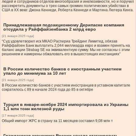
людей и сотрудников отделов многообразия и инклюзивности, но и поручил
рассекретить документы о трех самых громких политических убийствах в
США в XX веке: Джона Кеннеди, Роберта Кеннеди и Мартина Лютера Кинга.
Принадлежавшая подсакционному Дерипаске компания
отсудила у Райффайзенбанка 2 млрд евро
[21 января 2025 года]
“Суд удовлетворил иск МКАО Распериа Трейдинг Лимитед, обязав
Райффайзен Банк выплатить 2,044 миллиарда евро и взамен принять на
баланс акции Strabag SE на эквивалентную сумму. Мы не согласны с этим
решением и намерены обжаловать его в вышестоящих инстанциях”
В России количество банков с иностранным участием
упало до минимума за 10 лет
[21 января 2025 года]
В России количество банков с участием иностранцев в уставном капитале
сократилось с 89 в начале 2024 года до 85 в октябре
Турция в январе-ноябре 2024 импортировала из Украины
1,1 млн тонн железной руды
[17 января 2025 года]
Общий импорт ЖРС в страну за 11 месяцев составил 9,08 млн т
Гражданская экономика России начала стагнировать