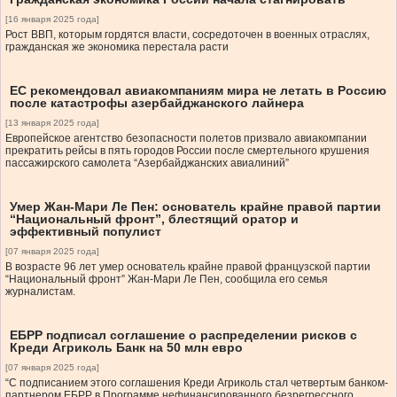
[16 января 2025 года]
Рост ВВП, которым гордятся власти, сосредоточен в военных отраслях,
гражданская же экономика перестала расти
ЕС рекомендовал авиакомпаниям мира не летать в Россию
после катастрофы азербайджанского лайнера
[13 января 2025 года]
Европейское агентство безопасности полетов призвало авиакомпании
прекратить рейсы в пять городов России после смертельного крушения
пассажирского самолета “Азербайджанских авиалиний”
Умер Жан-Мари Ле Пен: основатель крайне правой партии
“Национальный фронт”, блестящий оратор и
эффективный популист
[07 января 2025 года]
В возрасте 96 лет умер основатель крайне правой французской партии
“Национальный фронт” Жан-Мари Ле Пен, сообщила его семья
журналистам.
ЕБРР подписал соглашение о распределении рисков с
Креди Агриколь Банк на 50 млн евро
[07 января 2025 года]
“С подписанием этого соглашения Креди Агриколь стал четвертым банком-
партнером ЕБРР в Программе нефинансированного безрегрессного