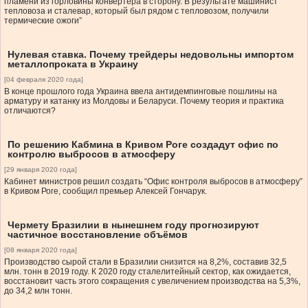
пламени из горловины конвертера в сторону. В результате машинист
тепловоза и сталевар, который был рядом с тепловозом, получили
термические ожоги”
Нулевая ставка. Почему трейдеры недовольны импортом
металлопроката в Украину
[04 февраля 2020 года]
В конце прошлого года Украина ввела антидемпинговые пошлины на
арматуру и катанку из Молдовы и Беларуси. Почему теория и практика
отличаются?
По решению Кабмина в Кривом Роге создадут офис по
контролю выбросов в атмосферу
[29 января 2020 года]
Кабинет министров решил создать “Офис контроля выбросов в атмосферу”
в Кривом Роге, сообщил премьер Алексей Гончарук.
Чермету Бразилии в нынешнем году прогнозируют
частичное восстановление объёмов
[08 января 2020 года]
Производство сырой стали в Бразилии снизится на 8,2%, составив 32,5
млн. тонн в 2019 году. К 2020 году сталелитейный сектор, как ожидается,
восстановит часть этого сокращения с увеличением производства на 5,3%,
до 34,2 млн тонн.