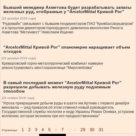
Бывший менеджер Ахметова будет разрабатывать запасы
железных руд, отобранные у “ArcelorMittal Кривой Рог”
[16 декабря 2019 года]
“Рудомайн” связывают с бывшим гендиректором ПАО “Кривбассвзрывпром”
и в прошлом директором горнорудного дивизиона монополии Рината
Ахметова “Метинвест” Николаем Ищенко
“ArcelorMittal Кривой Рог” планомерно наращивает объем
отходов
[04 декабря 2019 года]
Криворожский горно-металлургический комбинат намерен
реконструировать хвостохранилище “Миролюбовка”
В самый последний момент “ArcelorMittal Кривой Рог”
разрешили добывать железную руду подземным
способом
[29 ноября 2019 года]
“Угроза прекращения добычи руды в шахте им.Артема с первого декабря
миновала — ряд приказов об этом отменил новый руководитель
Государственной службы геологии и недр Украины Роман Опимах, устранив
коллизию, которая возникла при его предшественниках”
1
2
3
4
5
6
7
<...>
29
30
31
Страницы: