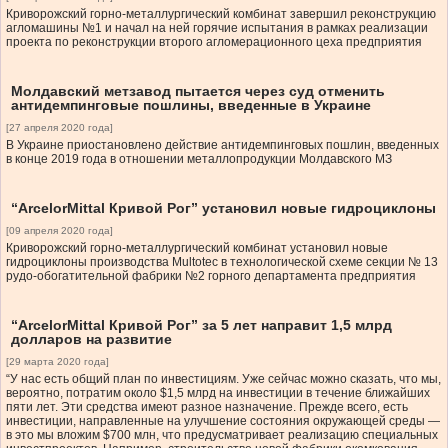
Криворожский горно-металлургический комбинат завершил реконструкцию
агломашины №1 и начал на ней горячие испытания в рамках реализации
проекта по реконструкции второго агломерационного цеха предприятия
Молдавский метзавод пытается через суд отменить
антидемпинговые пошлины, введенные в Украине
[27 апреля 2020 года]
В Украине приостановлено действие антидемпинговых пошлин, введенных
в конце 2019 года в отношении металлопродукции Молдавского МЗ
“ArcelorMittal Кривой Рог” установил новые гидроциклоны
[09 апреля 2020 года]
Криворожский горно-металлургический комбинат установил новые
гидроциклоны производства Multotec в технологической схеме секции № 13
рудо-обогатительной фабрики №2 горного департамента предприятия
“ArcelorMittal Кривой Рог” за 5 лет направит 1,5 млрд
долларов на развитие
[29 марта 2020 года]
“У нас есть общий план по инвестициям. Уже сейчас можно сказать, что мы,
вероятно, потратим около $1,5 млрд на инвестиции в течение ближайших
пяти лет. Эти средства имеют разное назначение. Прежде всего, есть
инвестиции, направленные на улучшение состояния окружающей среды —
в это мы вложим $700 млн, что предусматривает реализацию специальных