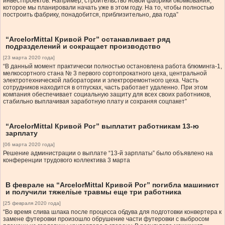
инвестпроектов. Например, строительство новой фабрики окомкования,
которое мы планировали начать уже в этом году. На то, чтобы полностью
построить фабрику, понадобится, приблизительно, два года”
“ArcelorMittal Кривой Рог” останавливает ряд
подразделений и сокращает производство
[23 марта 2020 года]
“В данный момент практически полностью остановлена работа блюминга-1,
мелкосортного стана № 3 первого сортопрокатного цеха, центральной
электротехнической лаборатории и электроремонтного цеха. Часть
сотрудников находится в отпусках, часть работает удаленно. При этом
компания обеспечивает социальную защиту для всех своих работников,
стабильно выплачивая заработную плату и сохраняя соцпакет”
“ArcelorMittal Кривой Рог” выплатит работникам 13-ю
зарплату
[06 марта 2020 года]
Решение администрации о выплате “13-й зарплаты” было объявлено на
конференции трудового коллектива 3 марта
В феврале на “ArcelorMittal Кривой Рог” погибла машинист
и получили тяжеліые травмы еще три работника
[25 февраля 2020 года]
“Во время слива шлака после процесса обдува для подготовки конвертера к
замене футеровки произошло обрушение части футеровки с выбросом