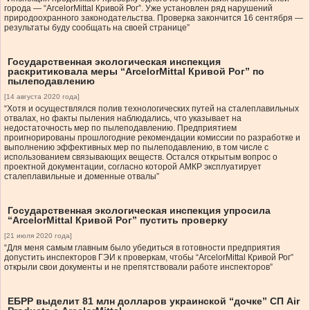
города — “ArcelorMittal Кривой Рог”. Уже установлен ряд нарушений
природоохранного законодательства. Проверка закончится 16 сентября —
результаты буду сообщать на своей странице”
Государственная экологическая инспекция
раскритиковала меры “ArcelorMittal Кривой Рог” по
пылеподавлению
[14 августа 2020 года]
“Хотя и осуществлялся полив технологических путей на сталеплавильных
отвалах, но факты пыления наблюдались, что указывает на
недостаточность мер по пылеподавлению. Предприятием
проигнорированы прошлогодние рекомендации комиссии по разработке и
выполнению эффективных мер по пылеподавлению, в том числе с
использованием связывающих веществ. Остался открытым вопрос о
проектной документации, согласно которой АМКР эксплуатирует
сталеплавильные и доменные отвалы”
Государственная экологическая инспекция упросила
“ArcelorMittal Кривой Рог” пустить проверку
[21 июля 2020 года]
“Для меня самым главным было убедиться в готовности предприятия
допустить инспекторов ГЭИ к проверкам, чтобы “ArcelorMittal Кривой Рог”
открыли свои документы и не препятствовали работе инспекторов”
ЕБРР выделит 81 млн долларов украинской “дочке” СП Air