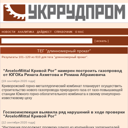
НОВОСТИ
АНАЛИТИКА
ДАЙДЖЕСТ
СПРАВОЧНИК
О НАС
| искать |
ТЕГ "длинномерный прокат"
Результаты 101–120 из 610 для тега "длинномерный прокат".
“ArcelorMittal Кривой Рог” намерен построить газопровод
от ЮГОКа Рината Ахметова и Романа Абрамовича
[19 сентября 2020 года]
Криворожский горно-металлургический комбинат планирует осуществить
строительство нового газопровода природного газа от газо-повышающей
станции Южного горно-обогатительного комбината к своему огнеупорно-
известковому цеху
Госэкоинспекция выявила ряд нарушений в ходе проверки
“ArcelorMittal Кривой Рог”
[12 сентября 2020 года]
“Инспекция продолжает проверку одного из крупнейших загрязнителей