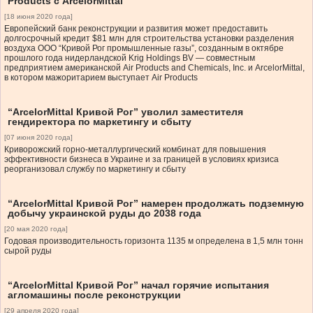
Products с ArcelorMittal
[18 июня 2020 года]
Европейский банк реконструкции и развития может предоставить
долгосрочный кредит $81 млн для строительства установки разделения
воздуха ООО “Кривой Рог промышленные газы”, созданным в октябре
прошлого года нидерландской Krig Holdings BV — совместным
предприятием американской Air Products and Chemicals, Inc. и ArcelorMittal,
в котором мажоритарием выступает Air Products
“ArcelorMittal Кривой Рог” уволил заместителя
гендиректора по маркетингу и сбыту
[07 июня 2020 года]
Криворожский горно-металлургический комбинат для повышения
эффективности бизнеса в Украине и за границей в условиях кризиса
реорганизовал службу по маркетингу и сбыту
“ArcelorMittal Кривой Рог” намерен продолжать подземную
добычу украинской руды до 2038 года
[20 мая 2020 года]
Годовая производительность горизонта 1135 м определена в 1,5 млн тонн
сырой руды
“ArcelorMittal Кривой Рог” начал горячие испытания
агломашины после реконструкции
[29 апреля 2020 года]