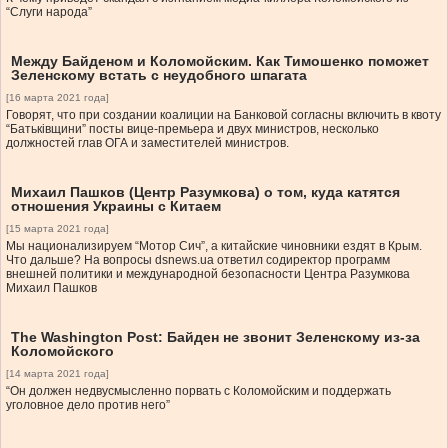
“Слуги народа”
Между Байденом и Коломойским. Как Тимошенко поможет
Зеленскому встать с неудобного шпагата
[16 марта 2021 года]
Говорят, что при создании коалиции на Банковой согласны включить в квоту
“Батьківщини” посты вице-премьера и двух министров, несколько
должностей глав ОГА и заместителей министров.
Михаил Пашков (Центр Разумкова) о том, куда катятся
отношения Украины с Китаем
[15 марта 2021 года]
Мы национализируем “Мотор Сич”, а китайские чиновники ездят в Крым.
Что дальше? На вопросы dsnews.ua ответил содиректор программ
внешней политики и международной безопасности Центра Разумкова
Михаил Пашков
The Washington Post: Байден не звонит Зеленскому из-за
Коломойского
[14 марта 2021 года]
“Он должен недвусмысленно порвать с Коломойским и поддержать
уголовное дело против него”