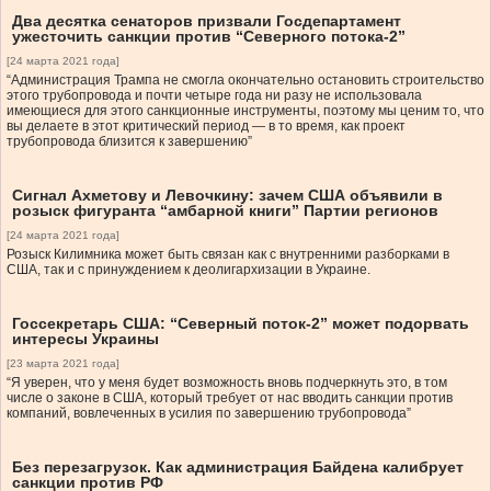
Два десятка сенаторов призвали Госдепартамент
ужесточить санкции против “Северного потока-2”
[24 марта 2021 года]
“Администрация Трампа не смогла окончательно остановить строительство
этого трубопровода и почти четыре года ни разу не использовала
имеющиеся для этого санкционные инструменты, поэтому мы ценим то, что
вы делаете в этот критический период — в то время, как проект
трубопровода близится к завершению”
Сигнал Ахметову и Левочкину: зачем США объявили в
розыск фигуранта “амбарной книги” Партии регионов
[24 марта 2021 года]
Розыск Килимника может быть связан как с внутренними разборками в
США, так и с принуждением к деолигархизации в Украине.
Госсекретарь США: “Северный поток-2” может подорвать
интересы Украины
[23 марта 2021 года]
“Я уверен, что у меня будет возможность вновь подчеркнуть это, в том
числе о законе в США, который требует от нас вводить санкции против
компаний, вовлеченных в усилия по завершению трубопровода”
Без перезагрузок. Как администрация Байдена калибрует
санкции против РФ