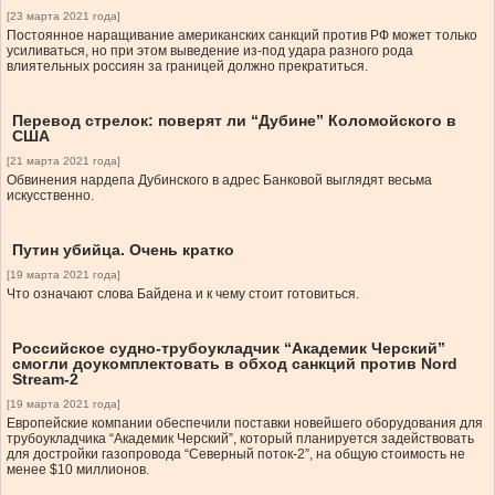
[23 марта 2021 года]
Постоянное наращивание американских санкций против РФ может только
усиливаться, но при этом выведение из-под удара разного рода
влиятельных россиян за границей должно прекратиться.
Перевод стрелок: поверят ли “Дубине” Коломойского в
США
[21 марта 2021 года]
Обвинения нардепа Дубинского в адрес Банковой выглядят весьма
искусственно.
Путин убийца. Очень кратко
[19 марта 2021 года]
Что означают слова Байдена и к чему стоит готовиться.
Российское судно-трубоукладчик “Академик Черский”
смогли доукомплектовать в обход санкций против Nord
Stream-2
[19 марта 2021 года]
Европейские компании обеспечили поставки новейшего оборудования для
трубоукладчика “Академик Черский”, который планируется задействовать
для достройки газопровода “Северный поток-2”, на общую стоимость не
менее $10 миллионов.