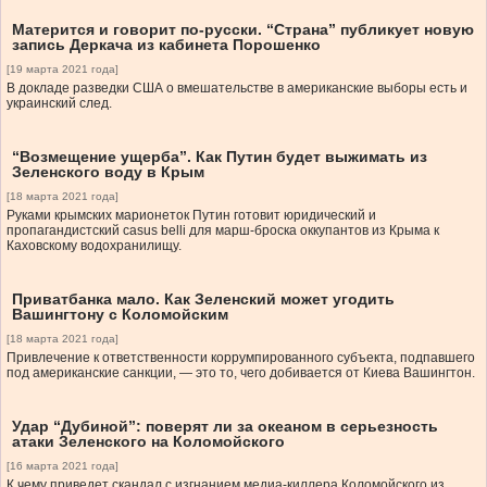
Матерится и говорит по-русски. “Страна” публикует новую
запись Деркача из кабинета Порошенко
[19 марта 2021 года]
В докладе разведки США о вмешательстве в американские выборы есть и
украинский след.
“Возмещение ущерба”. Как Путин будет выжимать из
Зеленского воду в Крым
[18 марта 2021 года]
Руками крымских марионеток Путин готовит юридический и
пропагандистский casus belli для марш-броска оккупантов из Крыма к
Каховскому водохранилищу.
Приватбанка мало. Как Зеленский может угодить
Вашингтону с Коломойским
[18 марта 2021 года]
Привлечение к ответственности коррумпированного субъекта, подпавшего
под американские санкции, — это то, чего добивается от Киева Вашингтон.
Удар “Дубиной”: поверят ли за океаном в серьезность
атаки Зеленского на Коломойского
[16 марта 2021 года]
К чему приведет скандал с изгнанием медиа-киллера Коломойского из