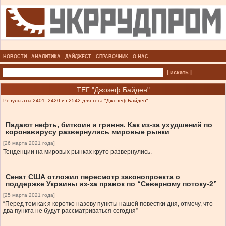
НОВОСТИ
АНАЛИТИКА
ДАЙДЖЕСТ
СПРАВОЧНИК
О НАС
| искать |
ТЕГ "Джозеф Байден"
Результаты 2401–2420 из 2542 для тега "Джозеф Байден".
Падают нефть, биткоин и гривня. Как из-за ухудшений по
коронавирусу развернулись мировые рынки
[26 марта 2021 года]
Тенденции на мировых рынках круто развернулись.
Сенат США отложил пересмотр законопроекта о
поддержке Украины из-за правок по “Северному потоку-2”
[25 марта 2021 года]
“Перед тем как я коротко назову пункты нашей повестки дня, отмечу, что
два пункта не будут рассматриваться сегодня”