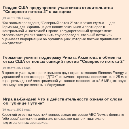
Госдеп США предупредил участников строительства
“Северного потока-2” о санкциях
[19 марта 2021 года]
“Как заявил президент, “Северный поток-2” это плохая сделка — для
Германии, для Украины, и для наших союзников и партнеров в
Центральной и Восточной Европе. Государственный департамент
отслеживает усилия завершить трубопровод “Северный поток-2” и
оценивает информацию об организациях, которые похоже принимают в
них участие”
Германия усилит поддержку Рината Ахметова в обмен на
отказ США от новых санкций против “Северного потока-2”
[19 марта 2021 года]
В проекте участвуют правительства двух стран, компания Siemens Energy и
украинский энергоконцерн “ДТЭК”, стоимость проекта оценивается в 25 млн
евро, речь идет об электролизной установке мощностью в 8,5 МВт, которую
планируется разместить в Мариуполе
Игра ва-Байден! Что в действительности означают слова
об “убийце Путине”
[19 марта 2021 года]
Короткий ответ на короткий вопрос в ходе интервью ABC News в формате
“обо всем” запустил в действие множество давно и тщательно
подготовленных сценариев.