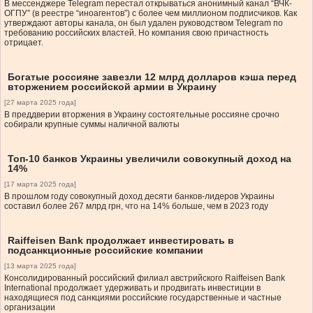
В мессенджере Telegram перестал открываться анонимный канал “ВЧК-
ОГПУ” (в реестре “иноагентов”) с более чем миллионом подписчиков. Как
утверждают авторы канала, он был удален руководством Telegram по
требованию российских властей. Но компания свою причастность
отрицает.
Богатые россияне завезли 12 млрд долларов кэша перед
вторжением российской армии в Украину
[27 марта 2025 года]
В преддверии вторжения в Украину состоятельные россияне срочно
собирали крупные суммы наличной валюты
Топ-10 банков Украины увеличили совокупный доход на
14%
[17 марта 2025 года]
В прошлом году совокупный доход десяти банков-лидеров Украины
составил более 267 млрд грн, что на 14% больше, чем в 2023 году
Raiffeisen Bank продолжает инвестировать в
подсанкционные российские компании
[13 марта 2025 года]
Консолидированный российский филиал австрийского Raiffeisen Bank
International продолжает удерживать и продвигать инвестиции в
находящиеся под санкциями российские государственные и частные
организации