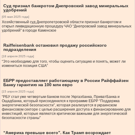
Суд признал банкротом Днепровский завод минеральных
удобрений
[05 мая 2025 года]
Хозяйственный суд Днепропетровской области признал банкротом и
открыл ликвидационную процедуру ЧАО “Днепровский завод минеральных
удобрений” в городе Каменское
Raiffeisenbank остановил продажу российского
подразделения
[18 апреля 2025 года]
“Это необходимо для того, чтобы оценить ситуацию и понять, может ли
измениться позиция США”
ЕБРР предоставляет работающему в России Райффайзен
Банку гарантию на 100 млн евро
[15 апреля 2025 года]
“РБУ стал уже четвертым банком после Укргазбанка, ПриватБанка и
Ощадбанка, который присоединился к программе ЕБРР “Поддержка
энергетической безопасности”, которая реализуется в украинском
финансовом секторе с целью расширения доступа к финансированию для
инвестиций, которые являются критически важными для энергетической
безопасности страны”
“Америка превыше всего”. Как Трамп возрождает