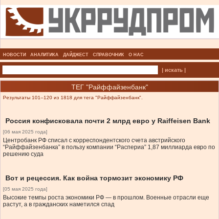
НОВОСТИ
АНАЛИТИКА
ДАЙДЖЕСТ
СПРАВОЧНИК
О НАС
| искать |
ТЕГ "Райффайзенбанк"
Результаты 101–120 из 1818 для тега "Райффайзенбанк".
Россия конфисковала почти 2 млрд евро у Raiffeisen Bank
[06 мая 2025 года]
Центробанк РФ списал с корреспондентского счета австрийского
“Райффайзенбанка” в пользу компании “Распериа” 1,87 миллиарда евро по
решению суда
Вот и рецессия. Как война тормозит экономику РФ
[05 мая 2025 года]
Высокие темпы роста экономики РФ — в прошлом. Военные отрасли еще
растут, а в гражданских наметился спад