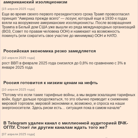
американский изоляционизм
[15 апреля 2025 года]
Еще во время своего первого президентского срока Трамп провозгласил
принцип “Америка прежде всего” — лозунг, который еще в 1930-х годах
взяли на вооружение американские изоляционисты. После возвращения
Трампа в Белый дом США уже вышли из ряда международных организаций
(ВОЗ, Совет по правам человека ООН) и намекают на возможность
покинуть (или сократить свое участие до минимума) ООН и НАТО.
Российская экономика резко замедляется
[10 апреля 2025 года]
рост ВВП в феврале 2025 года снизился до 0,8% по сравнению с 3% в
январе 2025 года
Россия готовится к низким ценам на нефть
[10 апреля 2025 года]
“Потому что если такие тарифные войны, а мы видим эскалацию тарифных
войн, будут дальше продолжаться, то это обычно приводит к снижению
мировой торговли, мировой экономики и, возможно, и спроса на наши
энергоносители. Здесь риски есть… ситуация пока в самом начале”
В Telegram удален канал с миллионной аудиторией ВЧК-
ОГПУ. Стоит ли другим каналам ждать того же?
[07 апреля 2025 года]