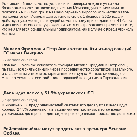
Украинские банки заметно ужесточили проверки людей и участили
блокировки их счетов после подписания Меморандума с лимитами на
платежи 50-150 тыс. грн, из-за чего серьезно выросло количество жалоб
пользователей. Меморандум вступил в силу с 1 февраля 2025 года, и
действует уже месяц, на текущий момент к нему присоединилось 44 банка
и два небанковских финучреждения. Хотя его требования применяют и те,
кто не является официальным подписантом, как в случае с Креди Агриколь
Банком
Михаил Фридман и Петр Авен хотят выйти из-под санкций
ЕС через Венгрию
[27 февраля 2025 года]
Главное — в списке основатели “Альфы” Михаил Фридман и Петр Авен,
пытавшиеся снять санкции через посредничество соратников Навального,
и с частичным успехом оспаривавшие их в судах. А также миллиардер
Алишер Усманов с сестрой, тоже подавший не один иск к Еврокомиссии
Дела идут плохо у 51,5% украинских ФЛП
[26 февраля 2025 года]
В Украине 21% предпринимателей считают, что дела у их бизнеса идут
хорошо, 27,5% оценивают ситуацию как нейтральную, в то же время
увеличилась доля респондентов, которые оценивают положение дел плохо
Райффайзенбанк могут продать зятю премьера Венгрии
Орбана