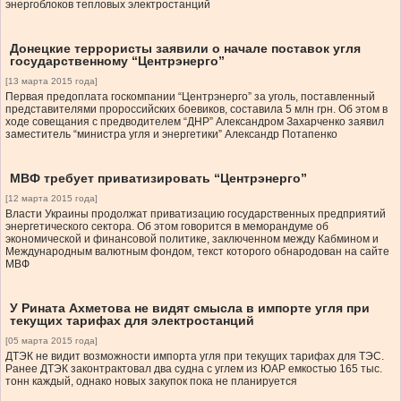
энергоблоков тепловых электростанций
Донецкие террористы заявили о начале поставок угля
государственному “Центрэнерго”
[13 марта 2015 года]
Первая предоплата госкомпании “Центрэнерго” за уголь, поставленный
представителями пророссийских боевиков, составила 5 млн грн. Об этом в
ходе совещания с предводителем “ДНР” Александром Захарченко заявил
заместитель “министра угля и энергетики” Александр Потапенко
МВФ требует приватизировать “Центрэнерго”
[12 марта 2015 года]
Власти Украины продолжат приватизацию государственных предприятий
энергетического сектора. Об этом говорится в меморандуме об
экономической и финансовой политике, заключенном между Кабмином и
Международным валютным фондом, текст которого обнародован на сайте
МВФ
У Рината Ахметова не видят смысла в импорте угля при
текущих тарифах для электростанций
[05 марта 2015 года]
ДТЭК не видит возможности импорта угля при текущих тарифах для ТЭС.
Ранее ДТЭК законтрактовал два судна с углем из ЮАР емкостью 165 тыс.
тонн каждый, однако новых закупок пока не планируется