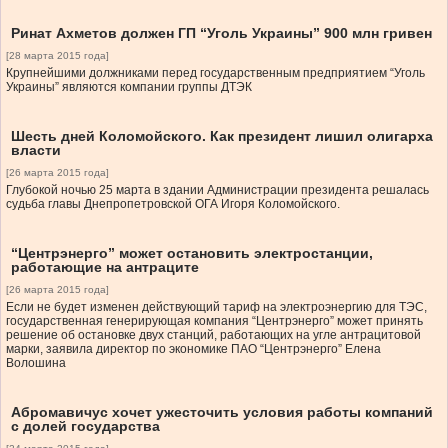
Ринат Ахметов должен ГП “Уголь Украины” 900 млн гривен
[28 марта 2015 года]
Крупнейшими должниками перед государственным предприятием “Уголь
Украины” являются компании группы ДТЭК
Шесть дней Коломойского. Как президент лишил олигарха
власти
[26 марта 2015 года]
Глубокой ночью 25 марта в здании Администрации президента решалась
судьба главы Днепропетровской ОГА Игоря Коломойского.
“Центрэнерго” может остановить электростанции,
работающие на антраците
[26 марта 2015 года]
Если не будет изменен действующий тариф на электроэнергию для ТЭС,
государственная генерирующая компания “Центрэнерго” может принять
решение об остановке двух станций, работающих на угле антрацитовой
марки, заявила директор по экономике ПАО “Центрэнерго” Елена
Волошина
Абромавичус хочет ужесточить условия работы компаний
с долей государства