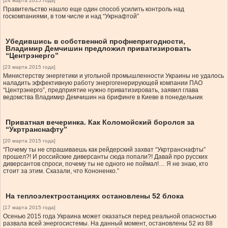
[24 марта 2015 года]
Правительство нашло еще один способ усилить контроль над
госкомпаниями, в том числе и над “Укрнафтой”
Убедившись в собственной профнепригодности,
Владимир Демчишин предложил приватизировать
“Центрэнерго”
[23 марта 2015 года]
Министерству энергетики и угольной промышленности Украины не удалось
наладить эффективную работу энергогенерирующей компании ПАО
“Центрэнерго”, предприятие нужно приватизировать, заявил глава
ведомства Владимир Демчишин на брифинге в Киеве в понедельник
Приватная вечеринка. Как Коломойский боролся за
“Укртранснафту”
[20 марта 2015 года]
“Почему ты не спрашиваешь как рейдерский захват “Укртранснафты”
прошел?! И российские диверсанты сюда попали?! Давай про русских
диверсантов спроси, почему ты не одного не поймал!… Я не знаю, кто
стоит за этим. Сказали, что Кононенко.”
На теплоэлектростанциях остановлены 52 блока
[17 марта 2015 года]
Осенью 2015 года Украина может оказаться перед реальной опасностью
развала всей энергосистемы. На данный момент, остановлены 52 из 88