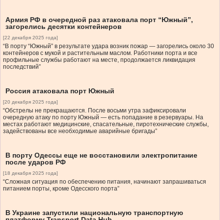
Армия РФ в очередной раз атаковала порт “Южный”,
загорелись десятки контейнеров
[22 декабря 2025 года]
“В порту “Южный” в результате удара возник пожар — загорелись около 30
контейнеров с мукой и растительным маслом. Работники порта и все
профильные службы работают на месте, продолжается ликвидация
последствий”
Россия атаковала порт Южный
[20 декабря 2025 года]
“Обстрелы не прекращаются. После восьми утра зафиксировали
очередную атаку по порту Южный — есть попадание в резервуары. На
местах работают медицинские, спасательные, пиротехнические службы,
задействованы все необходимые аварийные бригады”
В порту Одессы еще не восстановили электропитание
после ударов РФ
[18 декабря 2025 года]
“Сложная ситуация по обеспечению питания, начинают запрашиваться
питанием порты, кроме Одесского порта”
В Украине запустили национальную транспортную
платформу Transport Data Hub