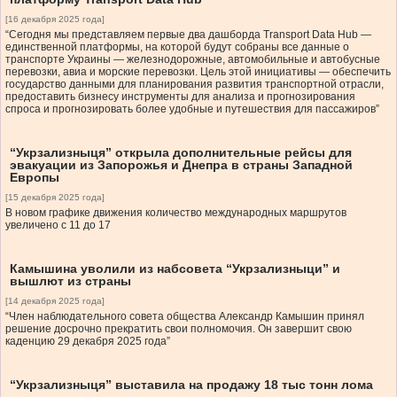
[16 декабря 2025 года]
“Сегодня мы представляем первые два дашборда Transport Data Hub —
единственной платформы, на которой будут собраны все данные о
транспорте Украины — железнодорожные, автомобильные и автобусные
перевозки, авиа и морские перевозки. Цель этой инициативы — обеспечить
государство данными для планирования развития транспортной отрасли,
предоставить бизнесу инструменты для анализа и прогнозирования
спроса и прогнозировать более удобные и путешествия для пассажиров”
“Укрзализныця” открыла дополнительные рейсы для
эвакуации из Запорожья и Днепра в страны Западной
Европы
[15 декабря 2025 года]
В новом графике движения количество международных маршрутов
увеличено с 11 до 17
Камышина уволили из набсовета “Укрзализныци” и
вышлют из страны
[14 декабря 2025 года]
“Член наблюдательного совета общества Александр Камышин принял
решение досрочно прекратить свои полномочия. Он завершит свою
каденцию 29 декабря 2025 года”
“Укрзализныця” выставила на продажу 18 тыс тонн лома