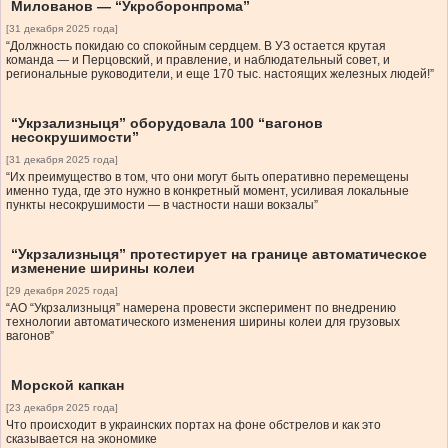
Милованов — “Укроборонпрома”
[31 декабря 2025 года]
“Должность покидаю со спокойным сердцем. В УЗ остается крутая
команда — и Перцовский, и правление, и наблюдательный совет, и
региональные руководители, и еще 170 тыс. настоящих железных людей!”
“Укрзализныця” оборудовала 100 “вагонов
несокрушимости”
[31 декабря 2025 года]
“Их преимущество в том, что они могут быть оперативно перемещены
именно туда, где это нужно в конкретный момент, усиливая локальные
пункты несокрушимости — в частности наши вокзалы”
“Укрзализныця” протестирует на границе автоматическое
изменение ширины колеи
[29 декабря 2025 года]
“АО “Укрзализныця” намерена провести эксперимент по внедрению
технологии автоматического изменения ширины колеи для грузовых
вагонов”
Морской капкан
[23 декабря 2025 года]
Что происходит в украинских портах на фоне обстрелов и как это
сказывается на экономике