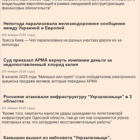
владельцами еврооблигаций в рамках ожидаемой реструктуризации
финансовых обязательств”
Непогода парализовала железнодорожное сообщение
между Украиной и Европой
[09 января 2026 года]
Трасса Киев — Чоп парализована на разных участках дороги из-за
непогоды
Суд приказал АРМА вернуть компании деньги за
недопоставленный хлорид калия
[05 января 2026 года]
В начале 2025 года “Минерал оил групп” стало победителем электронного
аукциона продажи активов, которые переданы АРМА
Россияне атаковали инфраструктуру “Укрзализныци” в 3
областях
[01 января 2026 года]
“Кроме того, оккупанты нанесли удары шахедами по логистической
инфраструктуре Одесской области, там до сих пор сохраняется угроза
повторных атак, что затрудняет восстановительные работы”
Камышин вышел из набсовета “Укрзализныци”,