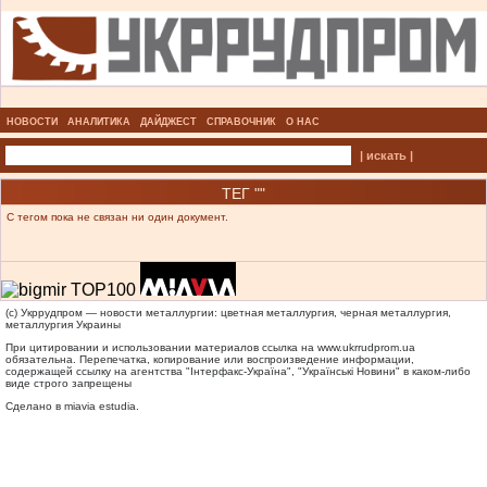
НОВОСТИ
АНАЛИТИКА
ДАЙДЖЕСТ
СПРАВОЧНИК
О НАС
| искать |
ТЕГ ""
С тегом пока не связан ни один документ.
(c) Укррудпром — новости металлургии: цветная металлургия, черная металлургия,
металлургия Украины
При цитировании и использовании материалов ссылка на
www.ukrrudprom.ua
обязательна. Перепечатка, копирование или воспроизведение информации,
содержащей ссылку на агентства "Iнтерфакс-Україна", "Українськi Новини" в каком-либо
виде строго запрещены
Сделано в miavia estudia.