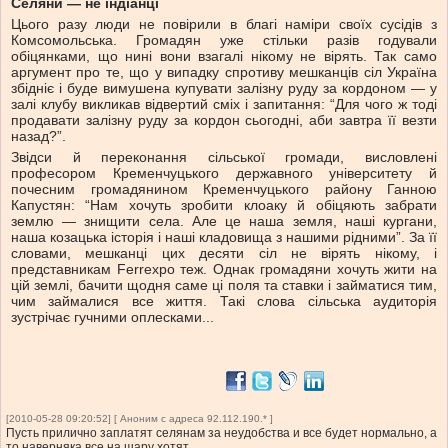
Селяни — не індіанці
Цього разу люди не повірили в благі наміри своїх сусідів з
Комсомольська. Громадян уже стільки разів годували
обіцянками, що нині вони взагалі нікому не вірять. Так само
аргумент про те, що у випадку спротиву мешканців сіл Україна
збідніє і буде вимушена купувати залізну руду за кордоном — у
залі клубу викликав відвертий сміх і запитання: “Для чого ж тоді
продавати залізну руду за кордон сьогодні, аби завтра її везти
назад?”.
Звідси й переконання сільської громади, висловлені
професором Кременчуцького державного університету й
почесним громадянином Кременчуцького району Ганною
Капустян: “Нам хочуть зробити клоаку й обіцяють забрати
землю — знищити села. Але це наша земля, наші кургани,
наша козацька історія і наші кладовища з нашими рідними”. За її
словами, мешканці цих десяти сіл не вірять нікому, і
представникам Ferrexpo теж. Однак громадяни хочуть жити на
цій землі, бачити щодня саме ці поля та ставки і займатися тим,
чим займалися все життя. Такі слова сільська аудиторія
зустрічає гучними оплесками...
[2010-05-28 09:20:52] [ Аноним с адреса 92.112.190.* ]
Пусть прилично заплатят селянам за неудобства и все будет нормально, а
то наверняка все на шару хотят.