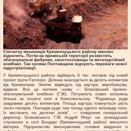
Спочатку мешканців Кременчуцького району масово
відселять. Потім на приміській території розмістять
збагачувальні фабрики, хвостосховища та металургійний
комбінат. Так селяни Полтавщини відчують переваги нової
індустріалізації.
У Кременчуцького району відберуть 6 тис. гектарів під новий
проект групи Ferrexpo. Ділянка знаходиться за десять кілометрів
від Кременчука. Землю відведуть під кар'єри, виробництва,
відвали. Все це матиме назву — Біланівський гірничо-
збагачувальний комбінат (ГЗК). Потужність нових копалень
більша за існуючі нині в Комсомольську. “Родовища руди
завдовжки десять кілометрів. Площа кар'єра планується шість
тисяч гектарів. Покладів руди там понад одного мільярда тонн.
Їх вистачить на десятки років”, — повідомив генеральний
директор Біланівського ГЗК Андрій Рекус на громадських
слуханнях в селі Бондарі (Кременчуцький район) минулого
вівторка. Підприємство виконуватиме головне завдання із