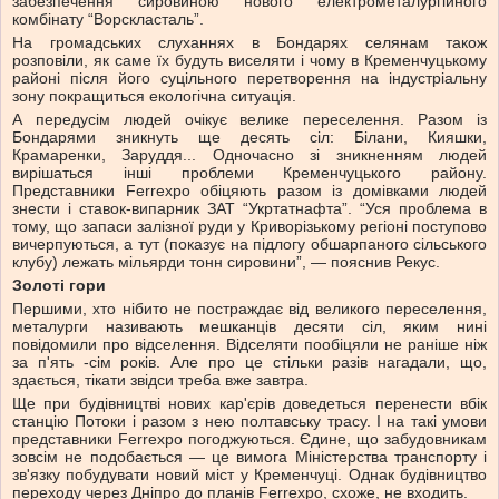
забезпечення сировиною нового електрометалургійного
комбінату “Ворскласталь”.
На громадських слуханнях в Бондарях селянам також
розповіли, як саме їх будуть виселяти і чому в Кременчуцькому
районі після його суцільного перетворення на індустріальну
зону покращиться екологічна ситуація.
А передусім людей очікує велике переселення. Разом із
Бондарями зникнуть ще десять сіл: Білани, Кияшки,
Крамаренки, Заруддя... Одночасно зі зникненням людей
вирішаться інші проблеми Кременчуцького району.
Представники Ferrexpo обіцяють разом із домівками людей
знести і ставок-випарник ЗАТ “Укртатнафта”. “Уся проблема в
тому, що запаси залізної руди у Криворізькому регіоні поступово
вичерпуються, а тут (показує на підлогу обшарпаного сільського
клубу) лежать мільярди тонн сировини”, — пояснив Рекус.
Золоті гори
Першими, хто нібито не постраждає від великого переселення,
металурги називають мешканців десяти сіл, яким нині
повідомили про відселення. Відселяти пообіцяли не раніше ніж
за п'ять -сім років. Але про це стільки разів нагадали, що,
здається, тікати звідси треба вже завтра.
Ще при будівництві нових кар'єрів доведеться перенести вбік
станцію Потоки і разом з нею полтавську трасу. І на такі умови
представники Ferrexpo погоджуються. Єдине, що забудовникам
зовсім не подобається — це вимога Міністерства транспорту і
зв'язку побудувати новий міст у Кременчуці. Однак будівництво
переходу через Дніпро до планів Ferrexpo, схоже, не входить.