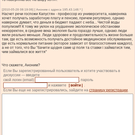
[2010-05-28 08:19:06] [ Аноним с адреса 195.43.148.* ]
Насчет речи госпожи Капустян - профессор из университета, наверняка
хочет получать заработную плату и пенсию, причем регулярно, однако
наверное думает, что деньги в бюджет падают с неба... Чистой воды
популизм!!! К тому же уклон на ухудшение экологическое обстановки
некорректен, в средние века экология была гораздо лучше, однако люди
жили реально меньше. Люди здоровее и продолжительность жизни больше
там, где есть возможность получать достойное медицинское обслуживание,
где есть нормальное питание (которое зависит от благосостояния каждого),
а не от того, что Вы "бачити щодня саме ці поля та ставки і займатися тим,
чим займалися все життя"
Что скажете, Аноним?
Если Вы зарегистрированный пользователь и хотите участвовать в
дискуссии — введите
свой логин (email)
, пароль
и нажмите
| войти |
.
Если Вы еще не зарегистрировались, зайдите на
страницу регистрации
.