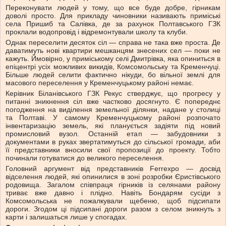
Переконувати людей у тому, що все буде добре, гірникам
доволі просто. Для прикладу чиновники називають приміські
села Пришиб та Салівка, де за рахунок Полтавського ГЗК
проклали водопровід і відремонтували школу та клуби.
Однак переселити десяток сіл — справа не така вже проста. Де
даватимуть нові квартири мешканцям знесених сел — поки не
кажуть. Ймовірно, у приміському селі Дмитрівка, яка опиниться в
епіцентрі усіх можливих викидів, Комсомольську та Кременчуці.
Більше людей селити фактично нікуди, бо вільної землі для
масового переселення у Кременчуцькому районі немає.
Керівник Біланівського ГЗК Рекус стверджує, що прогресу у
питанні зникнення сіл вже частково досягнуто. Є попереднє
погодження на виділення земельної ділянки, надане у столиці
та Полтаві. У самому Кременчуцькому районі розпочато
інвентаризацію земель, які планується задіяти під новий
промисловий вузол. Останній етап — забудовники з
документами в руках звертатимуться до сільської громади, аби
її представники вносили свої пропозиції до проекту. Тобто
починали готуватися до великого переселення.
Головний аргумент від представників Ferrexpo — досвід
відселення людей, які опинилися в зоні розробки Єристівського
родовища. Загалом співпраця гірників із селянами району
триває вже давно і плідно. Навіть Бондарям сусіди з
Комсомольська не пожалкували щебеню, щоб підсипати
дороги. Згодом ці підсипані дороги разом з селом зникнуть з
карти і залишаться лише у спогадах.