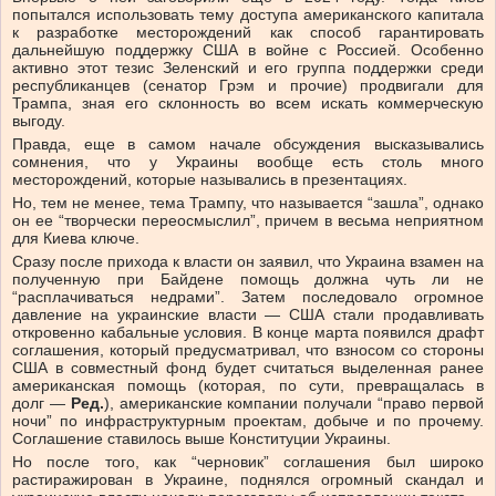
попытался использовать тему доступа американского капитала
к разработке месторождений как способ гарантировать
дальнейшую поддержку США в войне с Россией. Особенно
активно этот тезис Зеленский и его группа поддержки среди
республиканцев (сенатор Грэм и прочие) продвигали для
Трампа, зная его склонность во всем искать коммерческую
выгоду.
Правда, еще в самом начале обсуждения высказывались
сомнения, что у Украины вообще есть столь много
месторождений, которые назывались в презентациях.
Но, тем не менее, тема Трампу, что называется “зашла”, однако
он ее “творчески переосмыслил”, причем в весьма неприятном
для Киева ключе.
Сразу после прихода к власти он заявил, что Украина взамен на
полученную при Байдене помощь должна чуть ли не
“расплачиваться недрами”. Затем последовало огромное
давление на украинские власти — США стали продавливать
откровенно кабальные условия. В конце марта появился драфт
соглашения, который предусматривал, что взносом со стороны
США в совместный фонд будет считаться выделенная ранее
американская помощь (которая, по сути, превращалась в
долг —
Ред.
), американские компании получали “право первой
ночи” по инфраструктурным проектам, добыче и по прочему.
Соглашение ставилось выше Конституции Украины.
Но после того, как “черновик” соглашения был широко
растиражирован в Украине, поднялся огромный скандал и