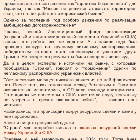
презентовали это соглашение как “гарантию безопасности” для
Украины, так как “Россия не решится атаковать территории,
зная, что на них работает американский бизнес”.
Однако за последний год особого движения по реализации
амбициозных договоренностей нет.
Правда, весной Инвестиционный фонд реконструкции
(созданный и капитализированный совместно Украиной и США)
заявил, что работа все же ведется. А в начале года был
проведет конкурс по крупному литиевому месторождению,
победителем которого стал консорциум с участием друга
Трампа. Но вскоре его результаты были оспорены через суд.
Да и в целом эксперты и источники на рынке, с которыми
пообщалась “Страна”, говорят о “торможении” сделки по
негласному распоряжению украинских властей.
“Уже несколько месяцев никакого движения по ней фактически
нет. После того, как отношения между Зеленским и Трампом
окончательно испортились, в ОП дали команду притормозить.
Потенциальные инвесторы в США тоже взяли паузу, поскольку
не уверены в сроках окончания войны”, — говорит наш
источник.
Разбирались, что происходит вокруг ресурсной сделки и какие у
нее перспективы.
Блеск и нищета ресурсной сделки
“Страна” уже подробно писала о
нюансах ресурсной сделки
между Украиной и США
.
Впервые о ней заговорили еще в 2024 году. Тогда Киев