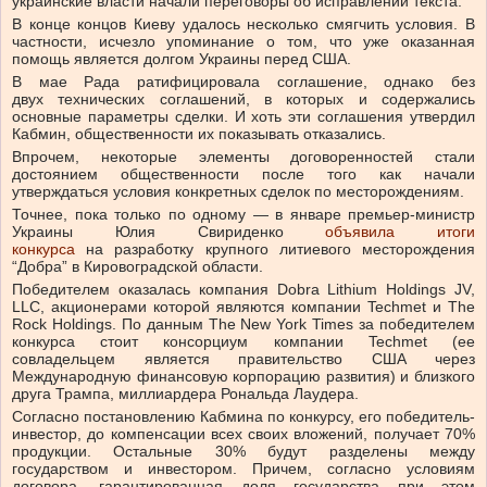
украинские власти начали переговоры об исправлении текста.
В конце концов Киеву удалось несколько смягчить условия. В
частности, исчезло упоминание о том, что уже оказанная
помощь является долгом Украины перед США.
В мае Рада ратифицировала соглашение, однако без
двух технических соглашений, в которых и содержались
основные параметры сделки. И хоть эти соглашения утвердил
Кабмин, общественности их показывать отказались.
Впрочем, некоторые элементы договоренностей стали
достоянием общественности после того как начали
утверждаться условия конкретных сделок по месторождениям.
Точнее, пока только по одному — в январе премьер-министр
Украины Юлия Свириденко
объявила итоги
конкурса
на разработку крупного литиевого месторождения
“Добра” в Кировоградской области.
Победителем оказалась компания Dobra Lithium Holdings JV,
LLC, акционерами которой являются компании Techmet и The
Rock Holdings. По данным The New York Times за победителем
конкурса стоит консорциум компании Techmet (ее
совладельцем является правительство США через
Международную финансовую корпорацию развития) и близкого
друга Трампа, миллиардера Рональда Лаудера.
Согласно постановлению Кабмина по конкурсу, его победитель-
инвестор, до компенсации всех своих вложений, получает 70%
продукции. Остальные 30% будут разделены между
государством и инвестором. Причем, согласно условиям
договора, гарантированная доля государства при этом