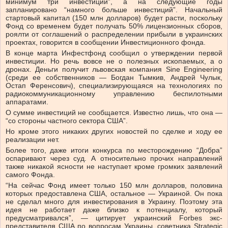
минимум три инвестиции”, а на следующие годы
запланировано “намного больше инвестиций”. Начальный
стартовый капитал (150 млн долларов) будет расти, поскольку
Фонд со временем будет получать 50% лицензионных сборов,
роялти от соглашений о распределении прибыли в украинских
проектах, говорится в сообщении Инвестиционного фонда.
В конце марта Инфестфонд сообщил о утверждении первой
инвестиции. Но речь вовсе не о полезных ископаемых, а о
дронах. Деньги получит львовская компания Sine Engineering
(среди ее собственников — Богдан Тымкив, Андрей Чулык,
Остап Ференсович), специализирующаяся на технологиях по
радиокоммуникационному управлению беспилотными
аппаратами.
О сумме инвестиций не сообщается. Известно лишь, что она —
“со стороны частного сектора США”.
Но кроме этого никаких других новостей по сделке и ходу ее
реализации нет.
Более того, даже итоги конкурса по месторождению “Добра”
оспаривают через суд. А относительно прочих направлений
также никакой ясности не наступает кроме громких заявлений
самого Фонда.
“На сейчас Фонд имеет только 150 млн долларов, половина
которых предоставлена США, остальное — Украиной. Он пока
не сделал много для инвестирования в Украину. Поэтому эта
идея не работает даже близко к потенциалу, который
предусматривался”, — цитирует украинский Forbes экс-
представителя США по вопросам Украины, советника Strategic