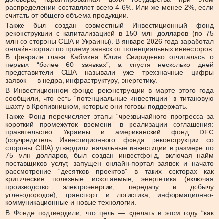
распределении составляет всего 4-6%. Или же менее 2%, если
считать от общего объема продукции.
Также был создан совместный Инвестиционный фонд
реконструкции с капитализацией в 150 млн долларов (по 75
млн со стороны США и Украины). В январе 2026 года заработал
онлайн-портал по приему заявок от потенциальных инвесторов.
В феврале глава Кабмина Юлия Свириденко отчиталась о
первых “более 60 заявках”, а спустя несколько дней
представители США называли уже трехзначные цифры
заявок — в недра, инфраструктуру, энергетику.
В Инвестиционном фонде реконструкции в марте этого года
сообщили, что есть “потенциальные инвестиции” в титановую
шахту в Кропивницком, которые они готовы поддержать.
Также Фонд перечисляет этапы “чрезвычайного прогресса за
короткий промежуток времени” в реализации соглашения:
правительство Украины и американский фонд DFC
(соучредитель Инвестиционного фонда реконструкции со
стороны США) утвердили начальные инвестиции в размере по
75 млн долларов, был создан инвестфонд, включая найм
поставщиков услуг, запущен онлайн-портал заявок и начато
рассмотрение “десятков проектов” в таких секторах как
критические полезные ископаемые, энергетика (включая
производство электроэнергии, передачу и добычу
углеводородов), транспорт и логистика, информационно-
коммуникационные и новые технологии.
В Фонде подтвердили, что цель — сделать в этом году “как