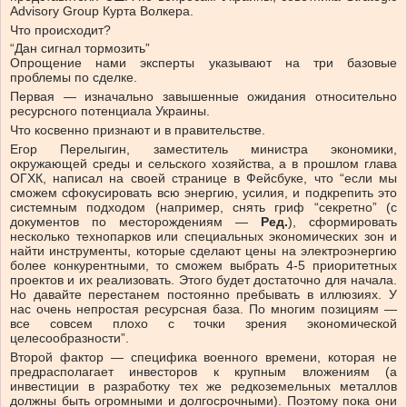
Advisory Group Курта Волкера.
Что происходит?
“Дан сигнал тормозить”
Опрощение нами эксперты указывают на три базовые
проблемы по сделке.
Первая — изначально завышенные ожидания относительно
ресурсного потенциала Украины.
Что косвенно признают и в правительстве.
Егор Перелыгин, заместитель министра экономики,
окружающей среды и сельского хозяйства, а в прошлом глава
ОГХК, написал на своей странице в Фейсбуке, что “если мы
сможем сфокусировать всю энергию, усилия, и подкрепить это
системным подходом (например, снять гриф “секретно” (с
документов по месторождениям —
Ред.
), сформировать
несколько технопарков или специальных экономических зон и
найти инструменты, которые сделают цены на электроэнергию
более конкурентными, то сможем выбрать 4-5 приоритетных
проектов и их реализовать. Этого будет достаточно для начала.
Но давайте перестанем постоянно пребывать в иллюзиях. У
нас очень непростая ресурсная база. По многим позициям —
все совсем плохо с точки зрения экономической
целесообразности”.
Второй фактор — специфика военного времени, которая не
предрасполагает инвесторов к крупным вложениям (а
инвестиции в разработку тех же редкоземельных металлов
должны быть огромными и долгосрочными). Поэтому пока они