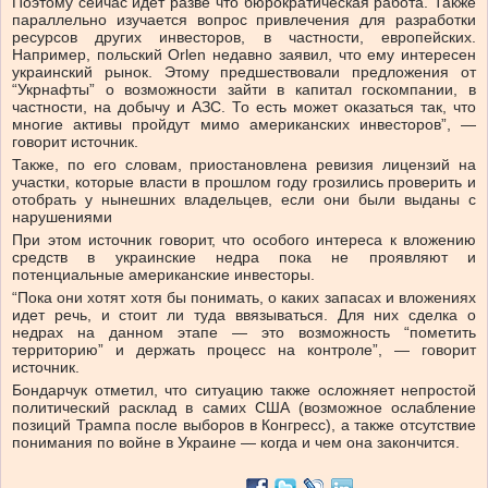
Поэтому сейчас идет разве что бюрократическая работа. Также
параллельно изучается вопрос привлечения для разработки
ресурсов других инвесторов, в частности, европейских.
Например, польский Orlen недавно заявил, что ему интересен
украинский рынок. Этому предшествовали предложения от
“Укрнафты” о возможности зайти в капитал госкомпании, в
частности, на добычу и АЗС. То есть может оказаться так, что
многие активы пройдут мимо американских инвесторов”, —
говорит источник.
Также, по его словам, приостановлена ревизия лицензий на
участки, которые власти в прошлом году грозились проверить и
отобрать у нынешних владельцев, если они были выданы с
нарушениями
При этом источник говорит, что особого интереса к вложению
средств в украинские недра пока не проявляют и
потенциальные американские инвесторы.
“Пока они хотят хотя бы понимать, о каких запасах и вложениях
идет речь, и стоит ли туда ввязываться. Для них сделка о
недрах на данном этапе — это возможность “пометить
территорию” и держать процесс на контроле”, — говорит
источник.
Бондарчук отметил, что ситуацию также осложняет непростой
политический расклад в самих США (возможное ослабление
позиций Трампа после выборов в Конгресс), а также отсутствие
понимания по войне в Украине — когда и чем она закончится.