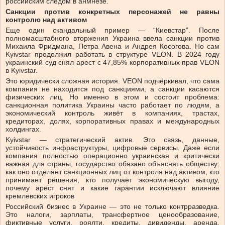
российским следом в анмнезе.
Санкции против конкретных персонажей не равны
контролю над активом
Еще один скандальный пример — “Киевстар”. После
полномасштабного вторжения Украина ввела санкции против
Михаила Фридмана, Петра Авена и Андрея Косогова. Но сам
Kyivstar продолжил работать в структуре VEON. В 2024 году
украинский суд снял арест с 47,85% корпоративных прав VEON
в Kyivstar.
Это юридически сложная история. VEON подчёркивал, что сама
компания не находится под санкциями, а санкции касаются
физических лиц. Но именно в этом и состоит проблема:
санкционная политика Украины часто работает по людям, а
экономический контроль живёт в компаниях, трастах,
кредиторах, долях, корпоративных правах и международных
холдингах.
Kyivstar — стратегический актив. Это связь, данные,
устойчивость инфраструктуры, цифровые сервисы. Даже если
компания полностью операционно украинская и критически
важная для страны, государство обязано объяснять обществу:
как оно отделяет санкционных лиц от контроля над активом, кто
принимает решения, кто получает экономическую выгоду,
почему арест снят и какие гарантии исключают влияние
кремлевских игроков
Российский бизнес в Украине — это не только контрразведка.
Это налоги, зарплаты, трансфертное ценообразование,
фиктивные услуги, роялти, кредиты, дивиденды, аренда,