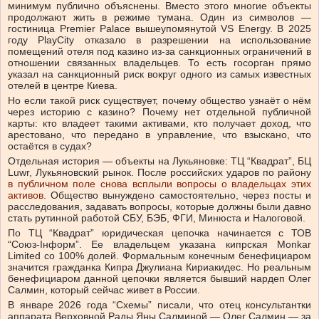
минимум публично объяснены. Вместо этого многие объекты
продолжают жить в режиме тумана. Один из символов —
гостиница Premier Palace вышеупомянутой VS Energy. В 2025
году PlayCity отказало в разрешении на использование
помещений отеля под казино из-за санкционных ограничений в
отношении связанных владельцев. То есть госорган прямо
указал на санкционный риск вокруг одного из самых известных
отелей в центре Киева.
Но если такой риск существует, почему общество узнаёт о нём
через историю с казино? Почему нет отдельной публичной
карты: кто владеет такими активами, кто получает доход, что
арестовано, что передано в управление, что взыскано, что
остаётся в судах?
Отдельная история — объекты на Лукьяновке: ТЦ “Квадрат”, БЦ
Luwr, Лукьяновский рынок. После российских ударов по району
в публичном поле снова всплыли вопросы о владельцах этих
активов
. Общество вынуждено самостоятельно, через посты и
расследования, задавать вопросы, которые должны были давно
стать рутинной работой СБУ, БЭБ, ФГИ, Минюста и Налоговой.
По ТЦ “Квадрат” юридическая цепочка начинается с ТОВ
“Союз-Інформ”. Ее владельцем указана кипрская Monkar
Limited со 100% долей. Формальным конечным бенефициаром
значится гражданка Кипра Джулиана Кириакидес. Но реальным
бенефициаром данной цепочки является бывший нардеп Олег
Салмин, который сейчас живет в России.
В январе 2026 года “Схемы” писали, что отец консультантки
аппарата Верховной Рады Яны Салминой — Олег Салмин — за