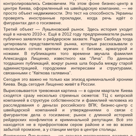
контролировались Сивковичем. На этом фоне бизнес-центр в
центре Киева, оформленный на швейцарскую компанию, — не
просто объект недвижимости. Это тест на способность Украины
проверять иностранные прокладки, когда речь идёт о
фигурантах дел о госизмене.
Третий объект — Лукьяновский рынок. Здесь история уходит
ещё в начало 2010-х. Ещё в 2012 году предприниматели рынка
публично заявляли о рейдерском захвате. Радио Свобода тогда
цитировала представителей рынка, которые рассказывали о
нескольких сотнях крепких мужчин с битами, арматурой и
ножами. В публикациях того времени звучала фамилия
Александра Лищенко, известного как “Лича”. По данным
тогдашних публикаций, вокруг рынка шла борьба между старой
администрацией, городскими интересами и структурами,
связанными с “Квіткова галявина”.
Сегодня это важно не только как эпизод криминальной хроники
Киева. Ведь сегодня Лищенко живёт в России.
Вырисовывается тревожная картина — в одном квартале Киева
сходятся сразу несколько стремных сюжетов: ТЦ с кипрской
компанией в структуре собственности и фамилией человека из
расследования о деньгах российского ВПК; бизнес-центр с
швейцарской компанией и утверждениями о связи с
фигурантом дела о госизмене; рынок с длинной историей
рейдерских конфликтов и криминальной репутации. Всё это
находится не в прифронтовом сером районе и не во всеми
забытой промзоне, а у станции метро в центре столицы.
Фактически Лукьяновка — не скандал местечкового разлива о