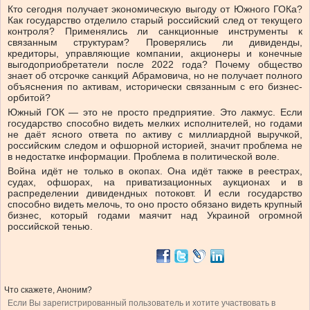
Кто сегодня получает экономическую выгоду от Южного ГОКа?
Как государство отделило старый российский след от текущего
контроля? Применялись ли санкционные инструменты к
связанным структурам? Проверялись ли дивиденды,
кредиторы, управляющие компании, акционеры и конечные
выгодоприобретатели после 2022 года? Почему общество
знает об отсрочке санкций Абрамовича, но не получает полного
объяснения по активам, исторически связанным с его бизнес-
орбитой?
Южный ГОК — это не просто предприятие. Это лакмус. Если
государство способно видеть мелких исполнителей, но годами
не даёт ясного ответа по активу с миллиардной выручкой,
российским следом и офшорной историей, значит проблема не
в недостатке информации. Проблема в политической воле.
Война идёт не только в окопах. Она идёт также в реестрах,
судах, офшорах, на приватизационных аукционах и в
распределении дивидендных потоковт. И если государство
способно видеть мелочь, то оно просто обязано видеть крупный
бизнес, который годами маячит над Украиной огромной
российской тенью.
Что скажете, Аноним?
Если Вы зарегистрированный пользователь и хотите участвовать в