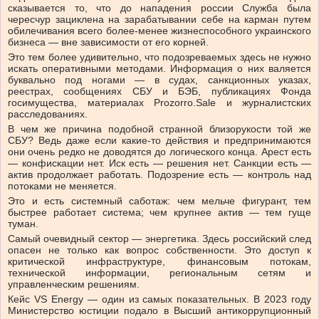
сказывается то, что до нападения россии Служба была
чересчур зациклена на зарабатывании себе на карман путем
обилечивания всего более-менее жизнеспособного украинского
бизнеса — вне зависимости от его корней.
Это тем более удивительно, что подозреваемых здесь не нужно
искать оперативными методами. Информация о них валяется
буквально под ногами — в судах, санкционных указах,
реестрах, сообщениях СБУ и БЭБ, публикациях Фонда
госимущества, материалах Prozorro.Sale и журналистских
расследованиях.
В чем же причина подобной странной близорукости той же
СБУ? Ведь даже если какие-то действия и предпринимаются
они очень редко не доводятся до логического конца. Арест есть
— конфискации нет. Иск есть — решения нет. Санкции есть —
актив продолжает работать. Подозрение есть — контроль над
потоками не меняется.
Это и есть системный саботаж: чем мельче фигурант, тем
быстрее работает система; чем крупнее актив — тем гуще
туман.
Самый очевидный сектор — энергетика. Здесь российский след
опасен не только как вопрос собственности. Это доступ к
критической инфраструктуре, финансовым потокам,
технической информации, региональным сетям и
управленческим решениям.
Кейс VS Energy — один из самых показательных. В 2023 году
Министерство юстиции подало в Высший антикоррупционный