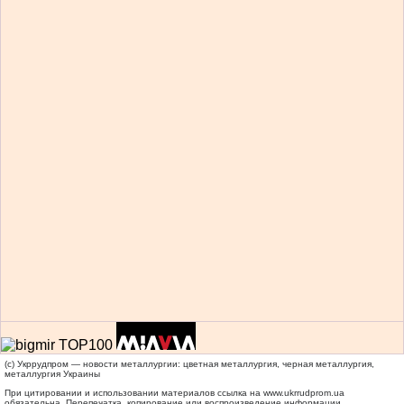
(c) Укррудпром — новости металлургии: цветная металлургия, черная металлургия,
металлургия Украины
При цитировании и использовании материалов ссылка на
www.ukrrudprom.ua
обязательна. Перепечатка, копирование или воспроизведение информации,