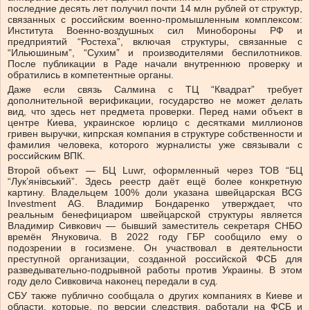
последние десять лет получил почти 14 млн рублей от структур,
связанных с российским военно-промышленным комплексом:
Института Военно-воздушных сил Минобороны РФ и
предприятий “Ростеха”, включая структуры, связанные с
“Ильюшиным”, “Сухим” и производителями беспилотников.
После публикации в Раде начали внутреннюю проверку и
обратились в компетентные органы.
Даже если связь Салмина с ТЦ “Квадрат” требует
дополнительной верификации, государство не может делать
вид, что здесь нет предмета проверки. Перед нами объект в
центре Киева, украинское юрлицо с десятками миллионов
гривен выручки, кипрская компания в структуре собственности и
фамилия человека, которого журналисты уже связывали с
российским ВПК.
Второй объект — БЦ Luwr, оформленный через ТОВ “БЦ
“Лук’янівський”. Здесь реестр даёт ещё более конкретную
картину. Владельцем 100% доли указана швейцарская BCG
Investment AG. Владимир Бондаренко утверждает, что
реальным бенефициаром швейцарской структуры является
Владимир Сивкович — бывший заместитель секретаря СНБО
времён Януковича. В 2022 году ГБР сообщило ему о
подозрении в госизмене. Он участвовал в деятельности
преступной организации, созданной российской ФСБ для
разведывательно-подрывной работы против Украины. В этом
году дело Сивковича наконец передали в суд.
СБУ также публично сообщала о других компаниях в Киеве и
области, которые, по версии следствия, работали на ФСБ и