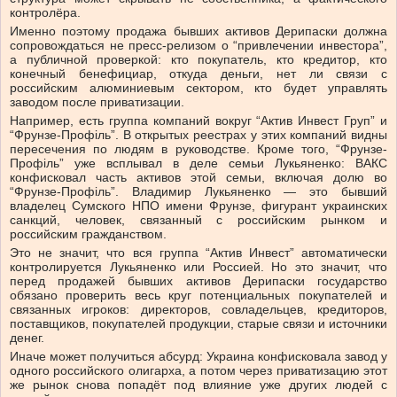
контролёра.
Именно поэтому продажа бывших активов Дерипаски должна
сопровождаться не пресс-релизом о “привлечении инвестора”,
а публичной проверкой: кто покупатель, кто кредитор, кто
конечный бенефициар, откуда деньги, нет ли связи с
российским алюминиевым сектором, кто будет управлять
заводом после приватизации.
Например, есть группа компаний вокруг “Актив Инвест Груп” и
“Фрунзе-Профіль”. В открытых реестрах у этих компаний видны
пересечения по людям в руководстве. Кроме того, “Фрунзе-
Профіль” уже всплывал в деле семьи Лукьяненко: ВАКС
конфисковал часть активов этой семьи, включая долю во
“Фрунзе-Профіль”. Владимир Лукьяненко — это бывший
владелец Сумского НПО имени Фрунзе, фигурант украинских
санкций, человек, связанный с российским рынком и
российским гражданством.
Это не значит, что вся группа “Актив Инвест” автоматически
контролируется Лукьяненко или Россией. Но это значит, что
перед продажей бывших активов Дерипаски государство
обязано проверить весь круг потенциальных покупателей и
связанных игроков: директоров, совладельцев, кредиторов,
поставщиков, покупателей продукции, старые связи и источники
денег.
Иначе может получиться абсурд: Украина конфисковала завод у
одного российского олигарха, а потом через приватизацию этот
же рынок снова попадёт под влияние уже других людей с