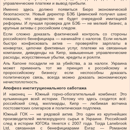
управленческие платежи и вывод прибыли.
Именно здесь должно появиться Бюро экономической
безопасности. Новый директор БЭБ Цивинский получил шанс
показать, что ведомство не будет очередной имитацией
реформы. И лучшая проверка для БЭБ — не мелкий бизнес, а
крупные активы с российским следом.
Если сложно доказать фактический контроль со стороны
российского бенефициара — начинайте с налогов. Если нельзя
быстро конфисковать актив — проверяйте зарплаты в
конвертах, цепочки фиктивных услуг, платежи на связанные
компании, дивиденды на Кипр, завышенные управленческие
расходы, искусственные убытки, кредиты и роялти.
Аль Капоне посадили не за убийства, а за налоги. Украина
может применить тот же принцип к российскому и
пророссийскому бизнесу: если неспособны доказать
политическую связь, всегда можно доказать экономическую
нечистоплотность.
Апофеоз институционального саботажа
И наконец — Южный горно-обогатительный комбинат. Это
кульминация всей истории. Потому что здесь сходится всё:
российский след, миллиарды, Кипр — любимая вотчина
постсоветских олигархов и политическая подплека.
Южный ГОК — не рядовой актив. Это один из крупнейших
производителей железорудного сырья в Украине. Российский
след в истории ЮГОКа тянется с 2007 года. Тогда Lanebrook
Ltd, связанная с бенефициарами Evraz — Романом