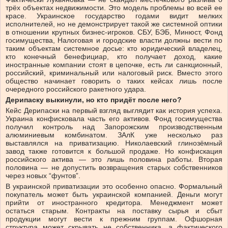
трёх объектах недвижимости. Это модель проблемы во всей ее
красе. Украинское государство годами видит мелких
исполнителей, но не демонстрирует такой же системной оптики
в отношении крупных бизнес-игроков. СБУ, БЭБ, Минюст, Фонд
госимущества, Налоговая и городские власти должны вести по
таким объектам системное досье: кто юридический владелец,
кто конечный бенефициар, кто получает доход, какие
иностранные компании стоят в цепочке, есть ли санкционный,
российский, криминальный или налоговый риск. Вместо этого
общество начинает говорить о таких кейсах лишь после
очередного российского ракетного удара.
Дерипаску выкинули, но кто придёт после него?
Кейс Дерипаски на первый взгляд выглядит как история успеха.
Украина конфисковала часть его активов. Фонд госимущества
получил контроль над Запорожским производственным
алюминиевым комбинатом. ЗАлК уже несколько раз
выставлялся на приватизацию. Николаевский глинозёмный
завод также готовится к большой продаже. Но конфискация
российского актива — это лишь половина работы. Вторая
половина — не допустить возвращения старых собственников
через новых “фунтов”.
В украинской приватизации это особенно опасно. Формальный
покупатель может быть украинской компанией. Деньги могут
прийти от иностранного кредитора. Менеджмент может
остаться старым. Контракты на поставку сырья и сбыт
продукции могут вести к прежним группам. Офшорная
структура может скрывать не собственника, а фактического