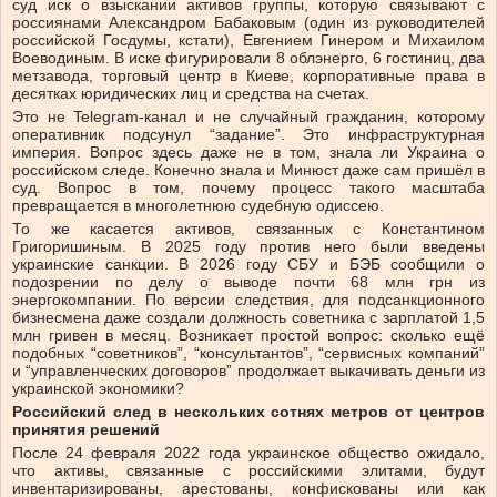
суд иск о взыскании активов группы, которую связывают с
россиянами Александром Бабаковым (один из руководителей
российской Госдумы, кстати), Евгением Гинером и Михаилом
Воеводиным. В иске фигурировали 8 облэнерго, 6 гостиниц, два
метзавода, торговый центр в Киеве, корпоративные права в
десятках юридических лиц и средства на счетах.
Это не Telegram-канал и не случайный гражданин, которому
оперативник подсунул “задание”. Это инфраструктурная
империя. Вопрос здесь даже не в том, знала ли Украина о
российском следе. Конечно знала и Минюст даже сам пришёл в
суд. Вопрос в том, почему процесс такого масштаба
превращается в многолетнюю судебную одиссею.
То же касается активов, связанных с Константином
Григоришиным. В 2025 году против него были введены
украинские санкции. В 2026 году СБУ и БЭБ сообщили о
подозрении по делу о выводе почти 68 млн грн из
энергокомпании. По версии следствия, для подсанкционного
бизнесмена даже создали должность советника с зарплатой 1,5
млн гривен в месяц. Возникает простой вопрос: сколько ещё
подобных “советников”, “консультантов”, “сервисных компаний”
и “управленческих договоров” продолжает выкачивать деньги из
украинской экономики?
Российский след в нескольких сотнях метров от центров
принятия решений
После 24 февраля 2022 года украинское общество ожидало,
что активы, связанные с российскими элитами, будут
инвентаризированы, арестованы, конфискованы или как