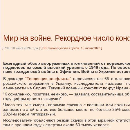
Мир на войне. Рекордное число кон
[07:00 10 июня 2026 года ]
[
BBC News Русская служба, 10 июня 2026
]
Ежегодный обзор вооруженных столкновений от норвежского
поднялось на самый высокий уровень с 1946 года. По совоку
пике гражданской войны в Эфиопии. Война в Украине оста
В докладе
“Тенденции конфликта”
перечисляются 65 столкнове
российского вторжения в Украину, исследователи называют 
авианалеты на Сирию. Текущий военный конфликт вокруг Ирана 
“К сожалению, позитива немного, — заявила составительница обз
году цифры просто шокируют”.
Число тех, чья смерть впрямую связана с военным или полити
занимает в этой статистике большее место, но больше 25% сов
2024-м годом пятикратный.
Исследователи объясняют резкий скачок в этой мрачной стати
там в прошлом году к смертям около 60 тысяч человек.