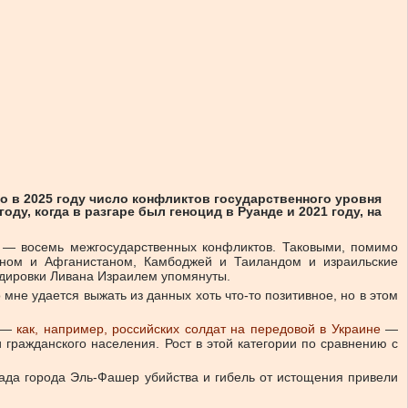
о в 2025 году число конфликтов государственного уровня
у, когда в разгаре был геноцид в Руанде и 2021 году, на
х — восемь межгосударственных конфликтов. Таковыми, помимо
таном и Афганистаном, Камбоджей и Таиландом и израильские
рдировки Ливана Израилем упомянуты.
мне удается выжать из данных хоть что-то позитивное, но в этом
х —
как, например, российских солдат на передовой в Украине
—
гражданского населения. Рост в этой категории по сравнению с
ада города Эль-Фашер убийства и гибель от истощения привели