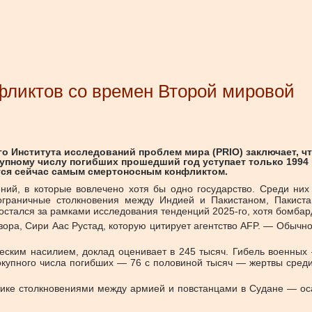
фликтов со времен Второй мировой
 Института исследований проблем мира (PRIO) заключает, чт
пному числу погибших прошедший год уступает только 1994 год
ется сейчас самым смертоносным конфликтом.
ний, в которые вовлечено хотя бы одно государство. Среди ни
пограничные столкновения между Индией и Пакистаном, Пакис
остался за рамками исследования тенденций 2025-го, хотя бомба
ора, Сири Аас Рустад, которую цитирует агентство AFP. — Обычно 
ческим насилием, доклад оценивает в 245 тысяч. Гибель военны
окупного числа погибших — 76 с половиной тысяч — жертвы среди 
стике столкновениями между армией и повстанцами в Судане — ос