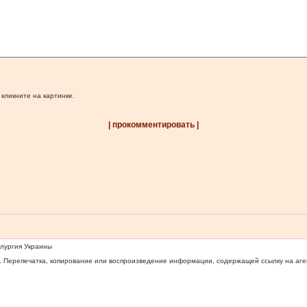
 кликните на картинке.
| прокомментировать |
ллургия Украины
 Перепечатка, копирование или воспроизведение информации, содержащей ссылку на агентс