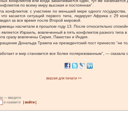
ных конфликтов или когда заканчивается один, тут же начинается
онфликтов по всему миру высокая и постоянная”.
па конфликтов: с участием по меньшей мере одного государства,
 что касается ситуаций первого типа, лидирует Африка с 29 ко
 видел за все время после Второй мировой.
орвежцы насчитали в прошлом году 13. После относительно спокойн
 является Израиль, вовлеченный в пять конфликтов разного типа в 
кта сразу вовлечены Сирия, Пакистан и Индия.
вращение Дональда Трампа на президентский пост принесло “не т
аботает и мир становится все более поляризованным”, — сказала 
версия для печати >>
ии — введите
и нажмите
| войти |
.