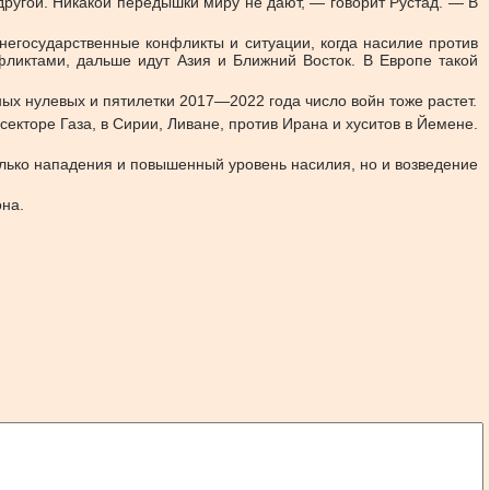
 другой. Никакой передышки миру не дают, — говорит Рустад. — В
 негосударственные конфликты и ситуации, когда насилие против
нфликтами, дальше идут Азия и Ближний Восток. В Европе такой
ых нулевых и пятилетки 2017—2022 года число войн тоже растет.
секторе Газа, в Сирии, Ливане, против Ирана и хуситов в Йемене.
олько нападения и повышенный уровень насилия, но и возведение
она.