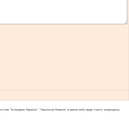
тва "Iнтерфакс-Україна", "Українськi Новини" в каком-либо виде строго запрещены