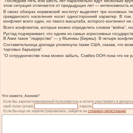
“Последние пять или шесть лет параллельно идут несколько круп
этом ситуация отличается от предыдущих лет — интенсивность к
В своих обзорах норвежский институт выделяет три основных ти
гражданского населения носит односторонний характер. В том,
конфликт всего один, но такого масштаба, которого континент не
Всего конфликтов, которые можно определить словом “война”, н
Рустад подчеркивает, что одним из самых агрессивных государств
В Азии такое “лидерство” — у Мьянмы (Бирмы). В четыре конфли
Составительница доклада упомянула также США, сказав, что воз
торговых барьеров”.
“О сотрудничестве пока можно забыть. Совбез ООН пока что не р
Что скажете, Аноним?
Если Вы зарегистрированный пользователь и хотите участвовать в дискусс
свой логин (email)
, пароль
Если Вы еще не зарегистрировались, зайдите на
страницу регистрации
.