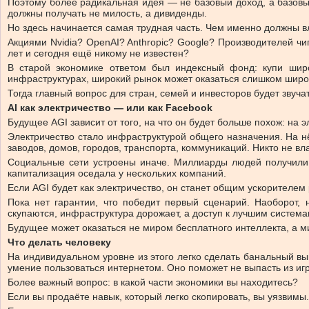
Поэтому более радикальная идея — не базовый доход, а базовы
должны получать не милость, а дивиденды.
Но здесь начинается самая трудная часть. Чем именно должны 
Акциями Nvidia? OpenAI? Anthropic? Google? Производителей чи
лет и сегодня ещё никому не известен?
В старой экономике ответом был индексный фонд: купи широ
инфраструктурах, широкий рынок может оказаться слишком шир
Тогда главный вопрос для стран, семей и инвесторов будет звуча
AI как электричество — или как Facebook
Будущее AGI зависит от того, на что он будет больше похож: на 
Электричество стало инфраструктурой общего назначения. На н
заводов, домов, городов, транспорта, коммуникаций. Никто не в
Социальные сети устроены иначе. Миллиарды людей получили 
капитализация оседала у нескольких компаний.
Если AGI будет как электричество, он станет общим ускорителем 
Пока нет гарантии, что победит первый сценарий. Наоборот, 
скупаются, инфраструктура дорожает, а доступ к лучшим систем
Будущее может оказаться не миром бесплатного интеллекта, а м
Что делать человеку
На индивидуальном уровне из этого легко сделать банальный выв
умение пользоваться интернетом. Оно поможет не выпасть из игр
Более важный вопрос: в какой части экономики вы находитесь?
Если вы продаёте навык, который легко скопировать, вы уязвимы.