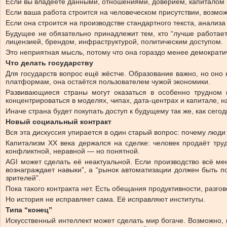
Если вы владеете данными, отношениями, доверием, капиталом 
Если ваша работа строится на человеческом присутствии, возмож
Если она строится на производстве стандартного текста, анализа
Будущее не обязательно принадлежит тем, кто “лучше работает 
лицензией, брендом, инфраструктурой, политическим доступом.
Это неприятная мысль, потому что она гораздо менее демократи
Что делать государству
Для государств вопрос ещё жёстче. Образование важно, но оно 
платформам, она остаётся пользователем чужой экономики.
Развивающиеся страны могут оказаться в особенно трудном п
концентрироваться в моделях, чипах, дата-центрах и капитале, н
Иначе страна будет покупать доступ к будущему так же, как сего
Новый социальный контракт
Вся эта дискуссия упирается в один старый вопрос: почему люди
Капитализм XX века держался на сделке: человек продаёт труд,
конфликтной, неравной — но понятной.
AGI может сделать её неактуальной. Если производство всё ме
вознаграждает навыки”, а “рынок автоматизации должен быть п
зрителей”.
Пока такого контракта нет. Есть обещания продуктивности, разго
Но история не исправляет сама. Её исправляют институты.
Типа “конец”
Искусственный интеллект может сделать мир богаче. Возможно, 