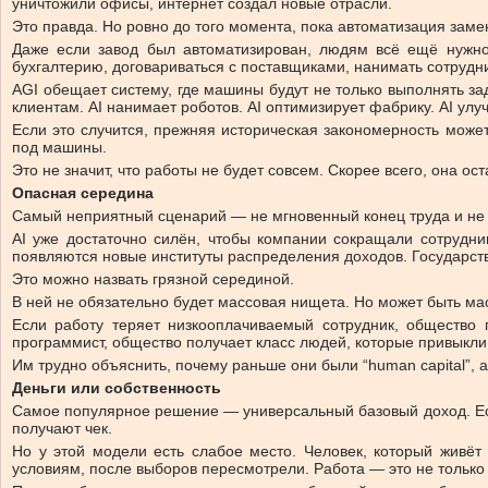
уничтожили офисы, интернет создал новые отрасли.
Это правда. Но ровно до того момента, пока автоматизация заме
Даже если завод был автоматизирован, людям всё ещё нужно б
бухгалтерию, договариваться с поставщиками, нанимать сотрудн
AGI обещает систему, где машины будут не только выполнять зада
клиентам. AI нанимает роботов. AI оптимизирует фабрику. AI ул
Если это случится, прежняя историческая закономерность може
под машины.
Это не значит, что работы не будет совсем. Скорее всего, она о
Опасная середина
Самый неприятный сценарий — не мгновенный конец труда и не
AI уже достаточно силён, чтобы компании сокращали сотрудни
появляются новые институты распределения доходов. Государство 
Это можно назвать грязной серединой.
В ней не обязательно будет массовая нищета. Но может быть мас
Если работу теряет низкооплачиваемый сотрудник, общество г
программист, общество получает класс людей, которые привыкли
Им трудно объяснить, почему раньше они были “human capital”, 
Деньги или собственность
Самое популярное решение — универсальный базовый доход. Если
получают чек.
Но у этой модели есть слабое место. Человек, который живёт 
условиям, после выборов пересмотрели. Работа — это не только 