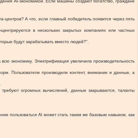
дения AI-экономикой. Если машины создают богатство, граждане
а-центров? А что, если главный победитель появится через пять
нцентрируются в нескольких закрытых компаниях или частных
которые будут зарабатывать вместо людей?”.
а всю экономику. Электрификация увеличила производительность
рм. Пользователи производили контент, внимание и данные, а
.
ли требуют огромных вычислений, данные закрываются, таланты
ение пользоваться AI может стать таким же базовым навыком, как