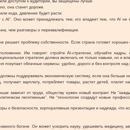
или доступом к аудитории, вы защищены лучше.
но, она станет дороже.
 или кода, давление будет расти.
с AI”. Оно может принадлежать тем, кто владеет тем, что AI не 
чна, чем разговоры о переквалификации.
не решает проблему собственности. Если страна готовит хороших 
оложении. Им говорят: стройте AI-стратегии, обучайте кадры
ациональная стратегия должна включать не только навыки, но и вл
дня покупает облачные сервисы: удобно, дорого и без контроля на
 должны поддерживать экономическую систему, если она больше не
 получает зарплату, потребляет товары, растит детей, платит н
ньше зависит от труда, обществу нужен новый контракт. Не “кажд
олитически легитимным”. Не “технологии создадут новые профес
воры о безопасности, корпоративные презентации и надежда, что ис
намного богаче. Он может ускорить науку, удешевить медицину, ав