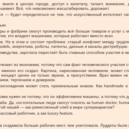
: земля в центре города, доступ к капиталу, талант, внимание,
ешевеет. Всё, что невозможно масштабировать, дорожает.
я — будет определяться не тем, что искусственный интеллект см
ным.
ры и фабрики смогут производить всё больше товаров и услуг с 
к тем, кто владеет машинами, которые работают вместо всех.
ов. Но в этом и состоит проблема: старый конфликт между трудо
dels, энергетика, роботы, патенты, данные и каналы дистрибуции.
зводства, зарплата перестаёт быть главным способом участия в э
счезает из экономики, потому что сам факт человеческого участия 
о именно его создал. Картина, нарисованная человеком, может сто
концерт ценен не только звуком, а присутствием. Врач важен не 
нием, терпением и доверием.
роисхождение может стать премиальным знаком. Как handmade в э
ловек нужен не потому, что он эффективнее машины, а потому что 
а. Да, состоятельные люди смогут платить за human doctor, human 
огой нишей — как ремесленный хлеб в мире супермаркетов?
совый работник, а как luxury feature.
а создавала больше рабочих мест, чем уничтожала. Луддиты были