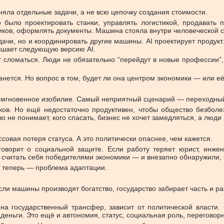
няла отдельные задачи, а не всю цепочку создания стоимости.
ыло проектировать станки, управлять логистикой, продавать пр
иков, оформлять документы. Машина стояла внутри человеческой 
чи, но и координировать другие машины. AI проектирует продукт. A
учшает следующую версию AI.
т сломаться. Люди не обязательно “перейдут в новые профессии”,
станется. Но вопрос в том, будет ли она центром экономики — или
 мгновенное изобилие. Самый неприятный сценарий — переходны
ков. Но ещё недостаточно продуктивен, чтобы общество безбол
не понимает, кого спасать, бизнес не хочет замедляться, а люди 
совая потеря статуса. А это политически опаснее, чем кажется.
оворит о социальной защите. Если работу теряет юрист, инжене
 считать себя победителями экономики — и внезапно обнаружили, 
а теперь — проблема адаптации.
 машины производят богатство, государство забирает часть и раз
на государственный трансфер, зависит от политической власти. С
деньги. Это ещё и автономия, статус, социальная роль, переговор