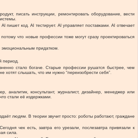
одукт, писать инструкции, ремонтировать оборудование, вести
системы.
I пишет код. AI тестирует. AI управляет поставками. AI отвечает
 потому что новые профессии тоже могут сразу проектироваться
 её эмоциональным придатком.
й период.
езненно стало богаче. Старые профессии рушатся быстрее, чем
не хотят слышать, что им нужно “переизобрести себя”.
р, аналитик, консультант, журналист, дизайнер, менеджер или
что стали её издержками.
даёт людям. В теории звучит просто: роботы работают, граждане
егодня чек есть, завтра его урезали, послезавтра привязали к
ная сила.