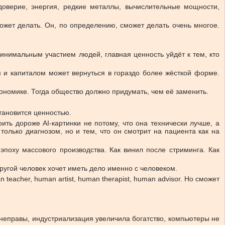
 доверие, энергия, редкие металлы, вычислительные мощности,
ожет делать. Он, по определению, сможет делать очень многое.
минимальным участием людей, главная ценность уйдёт к тем, кто
м и капиталом может вернуться в гораздо более жёсткой форме.
кономике. Тогда общество должно придумать, чем её заменить.
становится ценностью.
ить дороже AI-картинки не потому, что она технически лучше, а
только диагнозом, но и тем, что он смотрит на пациента как на
поху массового производства. Как винил после стриминга. Как
другой человек хочет иметь дело именно с человеком.
teacher, human artist, human therapist, human advisor. Но сможет
 неправы, индустриализация увеличила богатство, компьютеры не