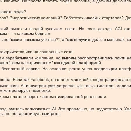
й капитал. Не просто платить людям пособие, а дать им долю вла
владеть люди?
пов? Энергетических компаний? Робототехнических стартапов? Дат
кий рынок и владей кусочком всего. Но если доходы AGI ско
оким — и слишком бедным.
ть не “каким навыкам учиться?”, а “как получить долю в машинах, 
электричество или на социальные сети.
ём зарабатывали компании, но выгоды распространились почти н
ладел “всем электричеством” как единой платформой.
бесплатный сервис. Но основная рента ушла владельцам платфо
роста. Если как Facebook, он станет машиной концентрации власти
нынешняя AI-индустрия уже устроена как гонка гигантов: моде
ам контролируют немногие.
иром платных ворот к автоматизированной реальности.
од: учитесь пользоваться AI. Это правильно, но недостаточно. Ум
ы, но не гарантирует выигрыш.