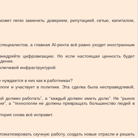
может легко заменить: доверием, репутацией, сетью, капиталом,
специалистов, а главная AI-рента всё равно уходит иностранным
, внедряйте цифровизацию. Но если настоящая ценность будет
адение.
д ключевой инфраструктурой.
 нуждается в них как в работниках?
алоги и участвует в политике. Эта сделка была несправедливой,
ый должен работать”, а “каждый должен иметь долю”. Не “рынок
сии”, а “технологии не должны превращать большинство людей в
тория снова всё исправит.
томатизировать скучную работу, создать новые отрасли и решить