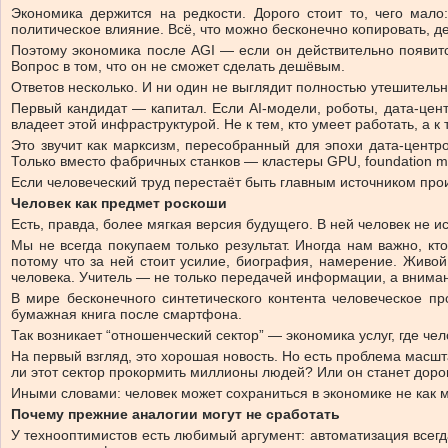
Экономика держится на редкости. Дорого стоит то, чего мало
политическое влияние. Всё, что можно бесконечно копировать, д
Поэтому экономика после AGI — если он действительно появитс
Вопрос в том, что он не сможет сделать дешёвым.
Ответов несколько. И ни один не выглядит полностью утешитель
Первый кандидат — капитал. Если AI-модели, роботы, дата-цент
владеет этой инфраструктурой. Не к тем, кто умеет работать, а 
Это звучит как марксизм, пересобранный для эпохи дата-центр
Только вместо фабричных станков — кластеры GPU, foundation mo
Если человеческий труд перестаёт быть главным источником прои
Человек как предмет роскоши
Есть, правда, более мягкая версия будущего. В ней человек не и
Мы не всегда покупаем только результат. Иногда нам важно, кт
потому что за ней стоит усилие, биография, намерение. Живой 
человека. Учитель — не только передачей информации, а внима
В мире бесконечного синтетического контента человеческое п
бумажная книга после смартфона.
Так возникает “отношенческий сектор” — экономика услуг, где че
На первый взгляд, это хорошая новость. Но есть проблема масштаб
ли этот сектор прокормить миллионы людей? Или он станет дор
Иными словами: человек может сохраниться в экономике не как мас
Почему прежние аналогии могут не сработать
У технооптимистов есть любимый аргумент: автоматизация всегд