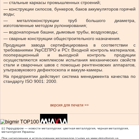
— стальные каркасы промышленных строений;
— конструкции силосов, бункеров, баков аккумуляторов горячей
воды;
— металлоконструкции труб большого диаметра,
изготовленные методом рулонирования;
— водонапорные башни, дымовые трубы, воздуховоды;
— сварные конструкции общестроительного назначения.
Продукция завода сертифицирована в соответствии с
требованиями УкрСЕПРО и РСт. Входной контроль материалов,
пооперационный и выходной контроль продукции
осуществляются комплексом испытания механических свойств
стали и сварочных швов с помощью рентгеновских аппаратов,
ультразвукового дефектоскопа и вакуум-камеры.
На предприятии действует система менеджмента качества по
стандарту ISO 9001: 2000.
версия для печати >>
(c) Укррудпром — новости металлургии: цветная металлургия, черная металлургия,
металлургия Украины
При цитировании и использовании материалов ссылка на
www.ukrrudprom.ua