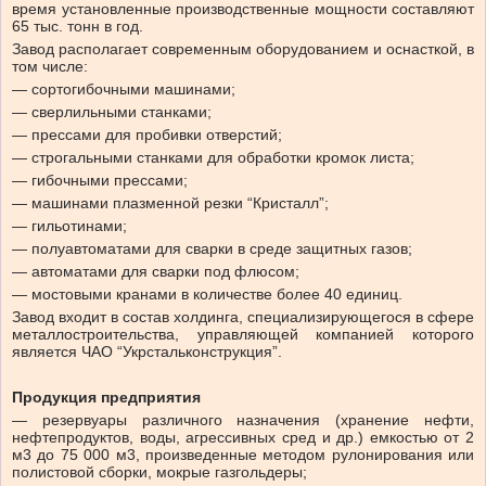
время установленные производственные мощности составляют
65 тыс. тонн в год.
Завод располагает современным оборудованием и оснасткой, в
том числе:
— сортогибочными машинами;
— сверлильными станками;
— прессами для пробивки отверстий;
— строгальными станками для обработки кромок листа;
— гибочными прессами;
— машинами плазменной резки “Кристалл”;
— гильотинами;
— полуавтоматами для сварки в среде защитных газов;
— автоматами для сварки под флюсом;
— мостовыми кранами в количестве более 40 единиц.
Завод входит в состав холдинга, специализирующегося в сфере
металлостроительства, управляющей компанией которого
является ЧАО “Укрстальконструкция”.
Продукция предприятия
— резервуары различного назначения (хранение нефти,
нефтепродуктов, воды, агрессивных сред и др.) емкостью от 2
м3 до 75 000 м3, произведенные методом рулонирования или
полистовой сборки, мокрые газгольдеры;