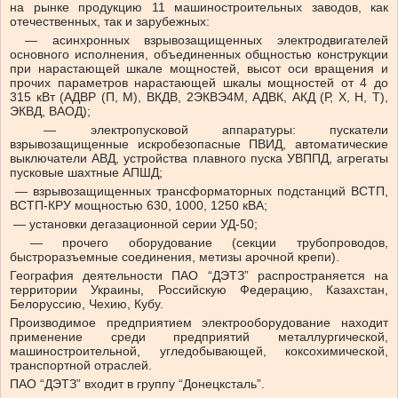
на рынке продукцию 11 машиностроительных заводов, как
отечественных, так и зарубежных:
— асинхронных взрывозащищенных электродвигателей
основного исполнения, объединенных общностью конструкции
при нарастающей шкале мощностей, высот оси вращения и
прочих параметров нарастающей шкалы мощностей от 4 до
315 кВт (АДВР (П, М), ВКДВ, 2ЭКВЭ4М, АДВК, АКД (Р, Х, Н, Т),
ЭКВД, ВАОД);
— электропусковой аппаратуры: пускатели
взрывозащищенные искробезопасные ПВИД, автоматические
выключатели АВД, устройства плавного пуска УВППД, агрегаты
пусковые шахтные АПШД;
— взрывозащищенных трансформаторных подстанций ВСТП,
ВСТП-КРУ мощностью 630, 1000, 1250 кВА;
— установки дегазационной серии УД-50;
— прочего оборудование (секции трубопроводов,
быстроразъемные соединения, метизы арочной крепи).
География деятельности ПАО “ДЭТЗ” распространяется на
территории Украины, Российскую Федерацию, Казахстан,
Белоруссию, Чехию, Кубу.
Производимое предприятием электрооборудование находит
применение среди предприятий металлургической,
машиностроительной, угледобывающей, коксохимической,
транспортной отраслей.
ПАО “ДЭТЗ” входит в группу “Донецксталь”.