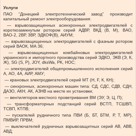
Услуги
ПАО “Донецкий электротехнический завод” производит
капитальный ремонт электрооборудования:
— взрывозащищенных асинхронных электродвигателей с
короткозамкнутым ротором серий АДВР, ВКД (В, М), ВАО,
ВАО-2, 2ВР, 3ВР, ЭДКОФ(В), АИУМ;
— взрывозащищенных электродвигателей с фазным ротором
серий ВАОК, МА 36;
— взрывозащищенных комбайновых электродвигателей
украинского и импортного производства серий ЭДКО, ЭКВ (Э, К,
Ж), SG (S, Р), JOY, dksWa, PK, HOC;
— электродвигателей общепромышленного исполнения серий
А, АО, 4А, АИР, АМУ;
— крановых электродвигателей серий МТ (Н, F, К, КН);
— синхронных, асинхронных машин типа: СД, СДС, СДВ, СДН,
ДАЗО, АКН, АК, АЗНВ на месте их установки;
— вентиляторов местного проветривания ВМ (ЭУ, Э, Ц, П);
— трансформаторных подстанций серий ВСТП, ТСШВП,
ТСВП, КТПВ;
— пускателей рудничного типа ПВИ (Б, БТ, БТМ, Р, Т, МР),
ПМВИР, ПРВМ;
— выключателей рудничных взрывозащитных серий АВ, АВВ,
АВД;