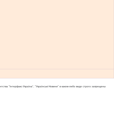
тва "Iнтерфакс-Україна", "Українськi Новини" в каком-либо виде строго запрещены