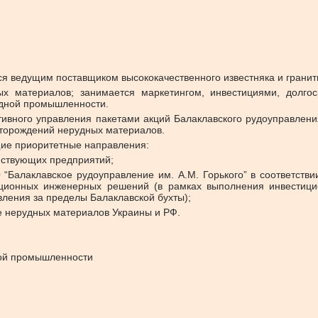
ся ведущим поставщиком высококачественного известняка и грани
х материалов; занимается маркетингом, инвестициями, долг
удной промышленности.
ивного управления пакетами акций Балаклавского рудоуправления
сторождений нерудных материалов.
ие приоритетные направления:
ствующих предприятий;
лаклавское рудоуправление им. А.М. Горького” в соответствии с
ционных инженерных решений (в рамках выполнения инвестицио
ления за пределы Балаклавской бухты);
е нерудных материалов Украины и РФ.
ной промышленности