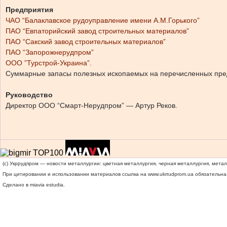
Предприятия
ЧАО “Балаклавское рудоуправление имени А.М.Горького”
ПАО “Евпаторийский завод строительных материалов”
ПАО “Сакский завод строительных материалов”
ПАО “Запорожнерудпром”
ООО ”Турстрой-Украина”
.
Суммарные запасы полезных ископаемых на перечисленных предпри
Руководство
Директор ООО “Смарт-Нерудпром” — Артур Реков.
(c) Укррудпром — новости металлургии: цветная металлургия, черная металлургия, мета
При цитировании и использовании материалов ссылка на
www.ukrrudprom.ua
обязательна.
Сделано в miavia estudia.