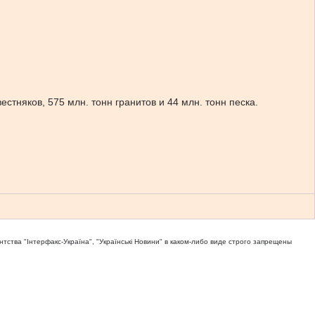
тняков, 575 млн. тонн гранитов и 44 млн. тонн песка.
тва "Iнтерфакс-Україна", "Українськi Новини" в каком-либо виде строго запрещены