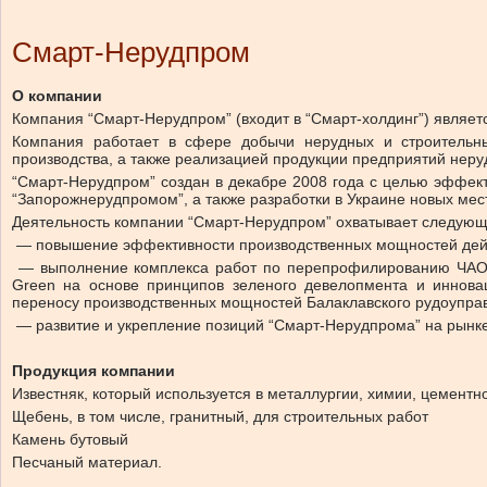
Смарт-Нерудпром
О компании
Компания “Смарт-Нерудпром” (входит в “Смарт-холдинг”) являет
Компания работает в сфере добычи нерудных и строительны
производства, а также реализацией продукции предприятий нер
“Смарт-Нерудпром” создан в декабре 2008 года с целью эффект
“Запорожнерудпромом”, а также разработки в Украине новых ме
Деятельность компании “Смарт-Нерудпром” охватывает следующ
— повышение эффективности производственных мощностей дей
— выполнение комплекса работ по перепрофилированию ЧАО “Ба
Green на основе принципов зеленого девелопмента и иннова
переносу производственных мощностей Балаклавского рудоуправ
— развитие и укрепление позиций “Смарт-Нерудпрома” на рынк
Продукция компании
Известняк, который используется в металлургии, химии, цемент
Щебень, в том числе, гранитный, для строительных работ
Камень бутовый
Песчаный материал.