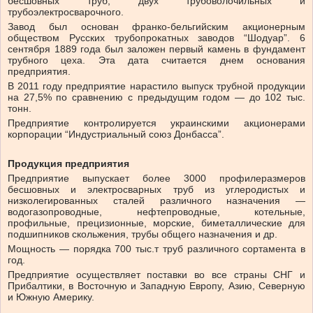
бесшовных труб, двух трубоволочильных и
трубоэлектросварочного.
Завод был основан франко-бельгийским акционерным
обществом Русских трубопрокатных заводов “Шодуар”. 6
сентября 1889 года был заложен первый камень в фундамент
трубного цеха. Эта дата считается днем основания
предприятия.
В 2011 году предприятие нарастило выпуск трубной продукции
на 27,5% по сравнению с предыдущим годом — до 102 тыс.
тонн.
Предприятие контролируется украинскими акционерами
корпорации “Индустриальный союз Донбасса”.
Продукция предприятия
Предприятие выпускает более 3000 профилеразмеров
бесшовных и электросварных труб из углеродистых и
низколегированных сталей различного назначения —
водогазопроводные, нефтепроводные, котельные,
профильные, прецизионные, морские, биметаллические для
подшипников скольжения, трубы общего назначения и др.
Мощность — порядка 700 тыс.т труб различного сортамента в
год.
Предприятие осуществляет поставки во все страны СНГ и
Прибалтики, в Восточную и Западную Европу, Азию, Северную
и Южную Америку.