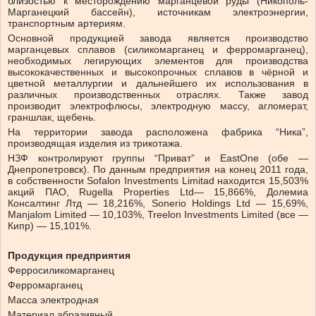
близостью к месторождению марганцевой руды (Никополь-
Марганецкий бассейн), источникам электроэнергии,
транспортным артериям.
Основной продукцией завода является производство
марганцевых сплавов (силикомарганец и ферромарганец),
необходимых легирующих элементов для производства
высококачественных и высокопрочных сплавов в чёрной и
цветной металлургии и дальнейшего их использования в
различных производственных отраслях. Также завод
производит электрофлюсы, электродную массу, агломерат,
граншлак, щебень.
На территории завода расположена фабрика “Ника”,
производящая изделия из трикотажа.
НЗФ контролируют группы “Приват” и EastOne (обе —
Днепропетровск). По данным предприятия на конец 2011 года,
в собственности Sofalon Investments Limitad находится 15,503%
акций ПАО, Rugella Properties Ltd— 15,866%, Долемиа
Консалтинг Лтд — 18,216%, Sonerio Holdings Ltd — 15,69%,
Manjalom Limited — 10,103%, Treelon Investments Limited (все —
Кипр) — 15,101%.
Продукция предприятия
Ферросиликомарганец
Ферромарганец
Масса электродная
Материал абразивный