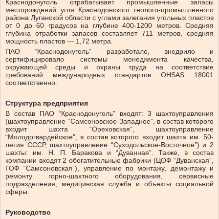
Краснодонуголь отрабатывает промышленные запасы
месторождений угля Краснодонского геолого-промышленного
района Луганской области с углами залегания угольных пластов
от 0 до 60 градусов на глубине 400-1200 метров. Средняя
глубина отработки запасов составляет 711 метров, средняя
мощность пластов — 1,72 метра.
ПАО “Краснодонуголь” разработало, внедрило и
сертифицировало системы менеджмента качества,
окружающей среды и охраны труда на соответствие
требований международных стандартов OHSAS 18001
соответственно.
Структура предприятия
В состав ПАО “Краснодонуголь” входят: 3 шахтоуправления
(шахтоуправление “Самсоновское-Западное”, в состав которого
входит шахта “Ореховская”, шахтоуправление
“Молодогвардейское”, в состав которого входит шахта им. 50-
летия СССР, шахтоуправление “Суходольское-Восточное”) и 2
шахты: им. Н. П. Баракова и “Дуванная”. Также, в состав
компании входят 2 обогатительные фабрики (ЦОФ “Дуванская”,
ГОФ “Самсоновская”), управление по монтажу, демонтажу и
ремонту горно-шахтного оборудования, сервисные
подразделения, медицинская служба и объекты социальной
сферы.
Руководство