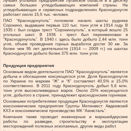
лучших угольных предприятий Луганской области и в десятку
самых больших угледобывающих компаний страны. На
угледобывающих и сервисных подразделениях Краснодонугля
работает около 15,5 тыс. человек.
ПАО “Краснодонуголь” положили начало шахты рудника
Сорокино, выдавшие первые 110 тыс. тонн угля в 1914 году. В
1935 г. был создан трест “Сорокиноуголь”, в который вошло 25
угольных шахт. В 1936 г. трест был переименован в
“Краснодонуголь”. В 1940 г. здесь было добыто 2,44 млн. тонн
угля, объем проведения горных выработок достиг 30 км. За
более чем 95 лет деятельности (1914 — 2009 гг.) на шахтах
Краснодонугля добыто более 375 млн. тонн угля.
Продукция предприятия
Основным видом деятельности ПАО “Краснодонуголь” является
добыча и обогащение коксующегося угля. Доля Краснодонугля
по Украине по маркам “Ж” и “К” составляет 40,5% и 15,0%
соответственно. В 2011 году Краснодонуголь добыл 5,6 млн.
тонн угля высоколиквидных марок. Около 25% коксующегося
угля, добытого в стране, принадлежит краснодонским горнякам.
Основными потребителями продукции Краснодонугля являются
коксохимические предприятия Группы Метинвест: Авдеевский
КХЗ и коксохимическое производство МК “Азовсталь”.
Компания также проводит инженерные и маркшейдерские
работы по разведке, строительству и эксплуатации
месторождений полезных ископаемых, другие виды работ.