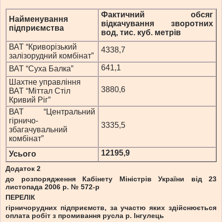
Фактичний обсяг
Найменування
відкачування зворотних
підприємства
вод, тис. куб. метрів
ВАТ “Криворізький
4338,7
залізорудний комбінат”
641,1
ВАТ “Суха Балка”
Шахтне управління
3880,6
ВАТ “Міттал Стіл
Кривий Ріг”
ВАТ “Центральний
гірничо-
3335,5
збагачувальний
комбінат”
12195,9
Усього
Додаток 2
до розпорядження Кабінету Міністрів України від 23
листопада 2006 р. № 572-р
ПЕРЕЛІК
гірничорудних підприємств, за участю яких здійснюється
оплата робіт з промивання русла р. Інгулець