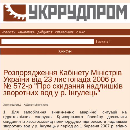
НОВОСТИ
АНАЛИТИКА
ДАЙДЖЕСТ
СПРАВОЧНИК
О НАС
| искать |
ЗАКОН
Розпорядження Кабінету Міністрів
України від 23 листопада 2006 р.
№ 572-р "Про скидання надлишків
зворотних вод у р. Інгулець"
Законодатель:
Кабинет Министров
1. Для запобігання виникненню аварійної ситуації на
гідротехнічних спорудах Криворізького басейну дозволити
скидання із хвостосховищ гірничорудних підприємств надлишків
зворотних вод у р. Інгулець у період до 1 березня 2007 р. згідно