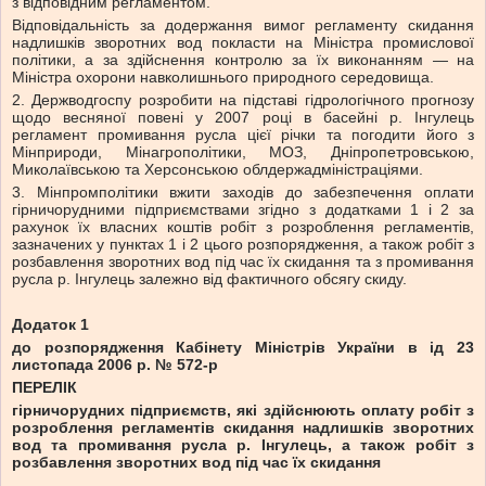
з відповідним регламентом.
Відповідальність за додержання вимог регламенту скидання
надлишків зворотних вод покласти на Міністра промислової
політики, а за здійснення контролю за їх виконанням — на
Міністра охорони навколишнього природного середовища.
2. Держводгоспу розробити на підставі гідрологічного прогнозу
щодо весняної повені у 2007 році в басейні р. Інгулець
регламент промивання русла цієї річки та погодити його з
Мінприроди, Мінагрополітики, МОЗ, Дніпропетровською,
Миколаївською та Херсонською облдержадміністраціями.
3. Мінпромполітики вжити заходів до забезпечення оплати
гірничорудними підприємствами згідно з додатками 1 і 2 за
рахунок їх власних коштів робіт з розроблення регламентів,
зазначених у пунктах 1 і 2 цього розпорядження, а також робіт з
розбавлення зворотних вод під час їх скидання та з промивання
русла р. Інгулець залежно від фактичного обсягу скиду.
Додаток 1
до розпорядження Кабінету Міністрів України в ід 23
листопада 2006 р. № 572-р
ПЕРЕЛІК
гірничорудних підприємств, які здійснюють оплату робіт з
розроблення регламентів скидання надлишків зворотних
вод та промивання русла р. Інгулець, а також робіт з
розбавлення зворотних вод під час їх скидання