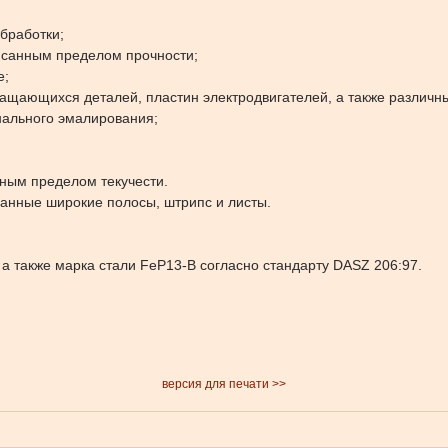
бработки;
исанным пределом прочности;
е;
ащающихся деталей, пластин электродвигателей, а также различн
нального эмалирования;
ным пределом текучести.
анные широкие полосы, штрипс и листы.
 также марка стали FeP13-B согласно стандарту DASZ 206:97.
версия для печати >>