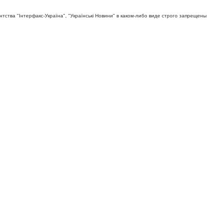
тва "Iнтерфакс-Україна", "Українськi Новини" в каком-либо виде строго запрещены