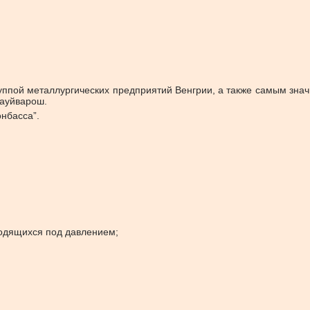
уппой металлургических предприятий Венгрии, а также самым знач
науйварош.
нбасса”.
ходящихся под давлением;