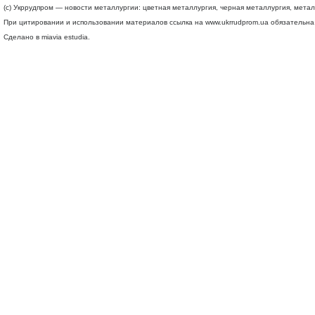
(c) Укррудпром — новости металлургии: цветная металлургия, черная металлургия, мета
При цитировании и использовании материалов ссылка на
www.ukrrudprom.ua
обязательна.
Сделано в miavia estudia.