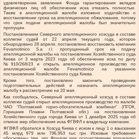
удовлетворении заявления Фонда гарантирования вкладов
физических лиц об обеспечении иска отказать полностью.
Также в апелляционной жалобе изложено ходатайство о
восстановлении срока на апелляционное обжалование, потому
что срок подачи апелляционной жалобы был значительно
пропущен.
Постановлением Северного апелляционного хозсуда в составе
коллегии судей от 22 апреля текущего года, которое
обнародовано 28 апреля, постановлено восстановить компании
Fevamotinico S.а r.l. пропущенный срок на подачу
апелляционной жалобы на постановление Хозяйственного суда
Киева от 3 марта 2023 года об обеспечении иска по делу
№910/268/23 и открыть апелляционное производство по
апелляционной жалобе Fevamotinico на указанное
постановление Хозяйственного суда Киева.
Кроме того, постановлено закончить проведение
подготовительных действий и назначить апелляционную
жалобу к рассмотрению на 20 мая.
Как сообщалось, Северный апелляционный хозсуд в составе
коллегии судей открыл апелляционное производство по жалобе
ЧАО “Полтавский горно-обогатительный комбинат” (ПГОК,
Горишние Плавни Полтавской обл.) на постановление
Хозяйственного суда города Киева от 1 декабря 2025 года об
отмене мер обеспечения иска ФГВФЛ к владельцу компании.
ФГВФЛ обратился в Хозсуд Киева с иском к лицу 1 о взыскании
45 млрд 979 млн 796,953 тыс грн. Исковые требования
обоснованы тем, что Фондом при осуществлении процедуры