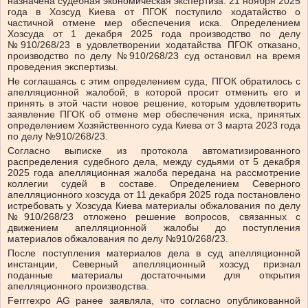
назначена судебная экономическая экспертиза. 21 ноября 2025
года в Хозсуд Киева от ПГОК поступило ходатайство о
частичной отмене мер обеспечения иска. Определением
Хозсуда от 1 декабря 2025 года производство по делу
№910/268/23 в удовлетворении ходатайства ПГОК отказано,
производство по делу №910/268/23 суд остановил на время
проведения экспертизы.
Не соглашаясь с этим определением суда, ПГОК обратилось с
апелляционной жалобой, в которой просит отменить его и
принять в этой части новое решение, которым удовлетворить
заявление ПГОК об отмене мер обеспечения иска, принятых
определением Хозяйственного суда Киева от 3 марта 2023 года
по делу №910/268/23.
Согласно выписке из протокола автоматизированного
распределения судебного дела, между судьями от 5 декабря
2025 года апелляционная жалоба передана на рассмотрение
коллегии судей в составе. Определением Северного
апелляционного хозсуда от 11 декабря 2025 года постановлено
истребовать у Хозсуда Киева материалы обжалования по делу
№910/268/23 отложено решение вопросов, связанных с
движением апелляционной жалобы до поступления
материалов обжалования по делу №910/268/23.
После поступления материалов дела в суд апелляционной
инстанции, Северный апелляционный хозсуд признал
поданные материалы достаточными для открытия
апелляционного производства.
Ferrrexpo AG ранее заявляла, что согласно опубликованной