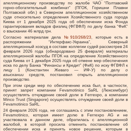
апелляционному производству по жалобе ЧАО “Полтавский
горно-обогатительный комбинат” (ПГОК, Горишни Плавни
Полтавской обл.) в Северном апелляционном хозяйственном
суде относительно определения Хозяйственного суда города
Киева от 1 декабря 2025 года об обеспечении иска Фонда
гарантирования вкладов физлиц (ФГВФЛ) по делу банка “ФиК”
о взыскании 46 млрд грн.
Согласно материалам дела
№910/268/23
, которые есть в
распоряжении “Интерфакс-Украина”, Северный
апелляционный хозсуд в составе коллегии судей рассмотрев 24
февраля 2026 года (обнародовано 25 февраля) материалы
апелляционной жалобы ПГОК на определение Хозяйственного
суда Киева от 1 декабря 2025 года об отмене мер обеспечения
иска по делу Банка “Финансы и Кредит” (ФиК) по иску ФГВФЛ к
лицу 1 (Константин Жеваго — ИФ-У) по делу
о
взыскании
средств, постановил открыть апелляционное
производство.
При этом среди мер по обеспечению иска был, в частности,
принят запрет компании Fevamotinico SaRL (Люксембург)
осуществлять отчуждение своей доли в Ferrexpo, а компании
Minco Trust (Singapore) осуществлять отчуждение своей доли в
Fevamotinico SaRL.
24 февраля 2026 года, не соглашаясь с этим постановлением,
Fevamotinico, которая имеет долю в Ferrexpo AG и не
участвовала в данном деле, обратилась с апелляционной
жалобой, в которой просила отменить постановление об
обеспечении иска и принять новое решение, которым в