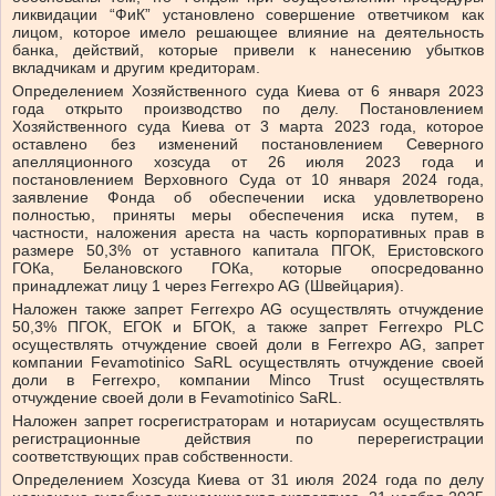
ликвидации “ФиК” установлено совершение ответчиком как
лицом, которое имело решающее влияние на деятельность
банка, действий, которые привели к нанесению убытков
вкладчикам и другим кредиторам.
Определением Хозяйственного суда Киева от 6 января 2023
года открыто производство по делу. Постановлением
Хозяйственного суда Киева от 3 марта 2023 года, которое
оставлено без изменений постановлением Северного
апелляционного хозсуда от 26 июля 2023 года и
постановлением Верховного Суда от 10 января 2024 года,
заявление Фонда об обеспечении иска удовлетворено
полностью, приняты меры обеспечения иска путем, в
частности, наложения ареста на часть корпоративных прав в
размере 50,3% от уставного капитала ПГОК, Еристовского
ГОКа, Белановского ГОКа, которые опосредованно
принадлежат лицу 1 через Ferrexpo AG (Швейцария).
Наложен также запрет Ferrexpo AG осуществлять отчуждение
50,3% ПГОК, ЕГОК и БГОК, а также запрет Ferrexpo PLC
осуществлять отчуждение своей доли в Ferrexpo AG, запрет
компании Fevamotinico SaRL осуществлять отчуждение своей
доли в Ferrexpo, компании Minco Trust осуществлять
отчуждение своей доли в Fevamotinico SaRL.
Наложен запрет госрегистраторам и нотариусам осуществлять
регистрационные действия по перерегистрации
соответствующих прав собственности.
Определением Хозсуда Киева от 31 июля 2024 года по делу