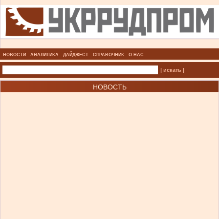
НОВОСТИ
АНАЛИТИКА
ДАЙДЖЕСТ
СПРАВОЧНИК
О НАС
| искать |
НОВОСТЬ