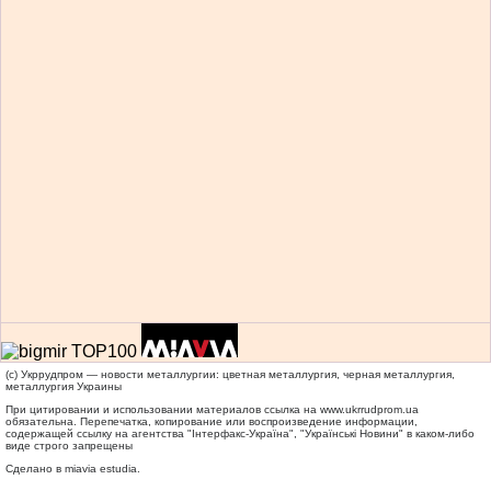
(c) Укррудпром — новости металлургии: цветная металлургия, черная металлургия,
металлургия Украины
При цитировании и использовании материалов ссылка на
www.ukrrudprom.ua
обязательна. Перепечатка, копирование или воспроизведение информации,
содержащей ссылку на агентства "Iнтерфакс-Україна", "Українськi Новини" в каком-либо
виде строго запрещены
Сделано в miavia estudia.