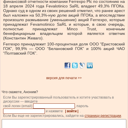
финансовой отчетности компании Ferrexpo Plc по состоянию на
18 апреля 2024 года Fevalotinico SaRL владеет 49,3% ПГОКа.
Однако суд в одном из своих решений отметил, что ранее арест
был наложен на 50,3%-ную долю акций ПГОКа, а впоследствии
произошло размывание (уменьшение) акций Ferrexpo, которые
принадлежат Fevamotinico SaRL и которые, в свою очередь,
полностью принадлежат Minco Trust, конечным
бенефициарным владельцем которой является ответчик
(Константин Жеваго).
Ferrеxpo принадлежит 100-процентная доля ООО “Еристовский
ГОК”, 99,9% — ООО “Белановский ГОК” и 100% акций ЧАО
“Полтавский ГОК”.
версия для печати >>
Что скажете, Аноним?
Если Вы зарегистрированный пользователь и хотите участвовать в
дискуссии — введите
свой логин (email)
, пароль
и нажмите
| войти |
.
Если Вы еще не зарегистрировались, зайдите на
страницу регистрации
.