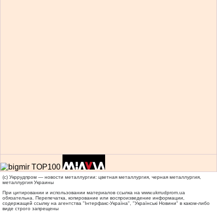
(c) Укррудпром — новости металлургии: цветная металлургия, черная металлургия,
металлургия Украины
При цитировании и использовании материалов ссылка на
www.ukrrudprom.ua
обязательна. Перепечатка, копирование или воспроизведение информации,
содержащей ссылку на агентства "Iнтерфакс-Україна", "Українськi Новини" в каком-либо
виде строго запрещены