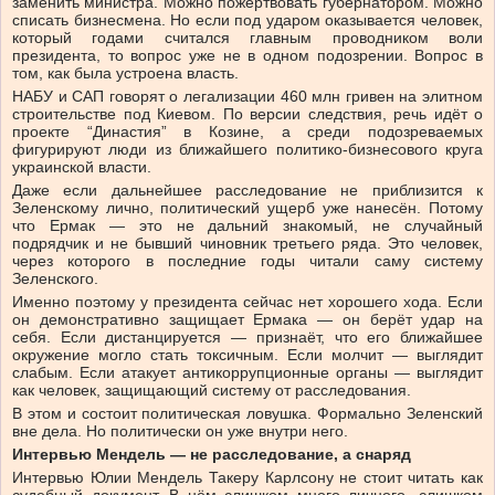
заменить министра. Можно пожертвовать губернатором. Можно
списать бизнесмена. Но если под ударом оказывается человек,
который годами считался главным проводником воли
президента, то вопрос уже не в одном подозрении. Вопрос в
том, как была устроена власть.
НАБУ и САП говорят о легализации 460 млн гривен на элитном
строительстве под Киевом. По версии следствия, речь идёт о
проекте “Династия” в Козине, а среди подозреваемых
фигурируют люди из ближайшего политико-бизнесового круга
украинской власти.
Даже если дальнейшее расследование не приблизится к
Зеленскому лично, политический ущерб уже нанесён. Потому
что Ермак — это не дальний знакомый, не случайный
подрядчик и не бывший чиновник третьего ряда. Это человек,
через которого в последние годы читали саму систему
Зеленского.
Именно поэтому у президента сейчас нет хорошего хода. Если
он демонстративно защищает Ермака — он берёт удар на
себя. Если дистанцируется — признаёт, что его ближайшее
окружение могло стать токсичным. Если молчит — выглядит
слабым. Если атакует антикоррупционные органы — выглядит
как человек, защищающий систему от расследования.
В этом и состоит политическая ловушка. Формально Зеленский
вне дела. Но политически он уже внутри него.
Интервью Мендель — не расследование, а снаряд
Интервью Юлии Мендель Такеру Карлсону не стоит читать как
судебный документ. В нём слишком много личного, слишком