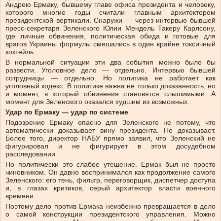
Андрею Ермаку, бывшему главе офиса президента и человеку,
которого многие годы считали главным архитектором
президентской вертикали. Снаружи — через интервью бывшей
пресс-секретаря Зеленского Юлии Мендель Такеру Карлсону,
где личные обвинения, политическая обида и готовые для
врагов Украины формулы смешались в один крайне токсичный
коктейль.
В нормальной ситуации эти два события можно было бы
развести. Уголовное дело — отдельно. Интервью бывшей
сотрудницы — отдельно. Но политика не работает как
уголовный кодекс. В политике важна не только доказанность, но
и момент, в который обвинения становятся слышимыми. А
момент для Зеленского оказался худшим из возможных.
Удар по Ермаку — удар по системе
Подозрение Ермаку опасно для Зеленского не потому, что
автоматически доказывает вину президента. Не доказывает.
Более того, директор НАБУ прямо заявил, что Зеленский не
фигурировал и не фигурирует в этом досудебном
расследовании.
Но политически это слабое утешение. Ермак был не просто
чиновником. Он давно воспринимался как продолжение самого
Зеленского: его тень, фильтр, переговорщик, диспетчер доступа
и, в глазах критиков, серый архитектор власти военного
времени.
Поэтому дело против Ермака неизбежно превращается в дело
о самой конструкции президентского управления. Можно