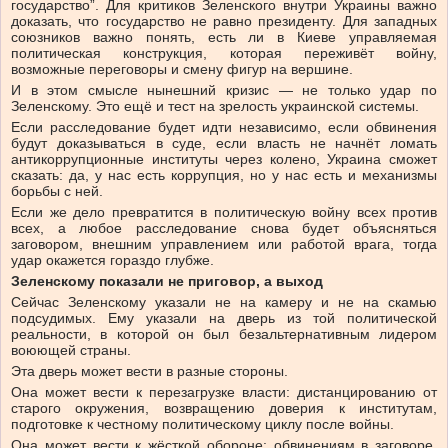
государство”. Для критиков Зеленского внутри Украины важно
доказать, что государство не равно президенту. Для западных
союзников важно понять, есть ли в Киеве управляемая
политическая конструкция, которая переживёт войну,
возможные переговоры и смену фигур на вершине.
И в этом смысле нынешний кризис — не только удар по
Зеленскому. Это ещё и тест на зрелость украинской системы.
Если расследование будет идти независимо, если обвинения
будут доказываться в суде, если власть не начнёт ломать
антикоррупционные институты через колено, Украина сможет
сказать: да, у нас есть коррупция, но у нас есть и механизмы
борьбы с ней.
Если же дело превратится в политическую войну всех против
всех, а любое расследование снова будет объясняться
заговором, внешним управлением или работой врага, тогда
удар окажется гораздо глубже.
Зеленскому показали не приговор, а выход
Сейчас Зеленскому указали не на камеру и не на скамью
подсудимых. Ему указали на дверь из той политической
реальности, в которой он был безальтернативным лидером
воюющей страны.
Эта дверь может вести в разные стороны.
Она может вести к перезагрузке власти: дистанцированию от
старого окружения, возвращению доверия к институтам,
подготовке к честному политическому циклу после войны.
Она может вести к жёсткой обороне: обвинениям в заговоре,