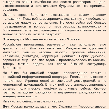
выходе из войны неизбежно становится разговором о цене,
ответственности и политическом будущем тех, кто принимал
решения.
Именно здесь Зеленский оказывается в самом опасном
положении. Пока война воспринималась как путь к победе, он
оставался лицом сопротивления. Но если война всё больше
превращается в вопрос о переговорах, компромиссах и
болезненных уступках, президенту приходится отвечать уже не
только за героизм, но и за результат.
Это подарок Москве — но не только Москве
Российская пропаганда, разумеется, уже использует этот
кризис в лоб. Для неё интервью Мендель — идеальный
материал: бывший человек изнутри, громкие обвинения,
наркотики, диктатура, коррупция, Донбасс, Борис Джонсон,
сорванный мир. Всё, что годами проговаривалось из Москвы,
теперь можно подать как слова бывшей сотрудницы
Зеленского.
Но было бы ошибкой сводить происходящее только к
российской информационной операции. Реальность сложнее и
неприятнее. Украина остаётся воюющей демократией, а не
монолитной декорацией. Внутри неё есть антикоррупционные
органы, политические конфликты, личные счёты, бизнес-
группы, западные ожидания и внутреннее раздражение от
концентрации власти.
Именно это сейчас и вылезло наружу.
Для Москвы важно доказать, что Украина — “несостоявшееся