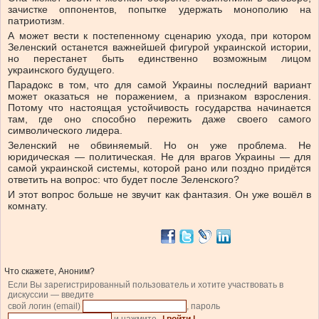
зачистке оппонентов, попытке удержать монополию на
патриотизм.
А может вести к постепенному сценарию ухода, при котором
Зеленский останется важнейшей фигурой украинской истории,
но перестанет быть единственно возможным лицом
украинского будущего.
Парадокс в том, что для самой Украины последний вариант
может оказаться не поражением, а признаком взросления.
Потому что настоящая устойчивость государства начинается
там, где оно способно пережить даже своего самого
символического лидера.
Зеленский не обвиняемый. Но он уже проблема. Не
юридическая — политическая. Не для врагов Украины — для
самой украинской системы, которой рано или поздно придётся
ответить на вопрос: что будет после Зеленского?
И этот вопрос больше не звучит как фантазия. Он уже вошёл в
комнату.
Что скажете, Аноним?
Если Вы зарегистрированный пользователь и хотите участвовать в
дискуссии — введите
свой логин (email)
, пароль
и нажмите
| войти |
.