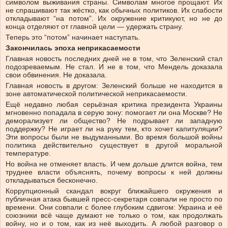
символом выживания страны. Символам многое прощают. Их
не спрашивают так жёстко, как обычных политиков. Их слабости
откладывают “на потом”. Их окружение критикуют, но не до
конца отделяют от главной цели — удержать страну.
Теперь это “потом” начинает наступать.
Закончилась эпоха неприкасаемости
Главная новость последних дней не в том, что Зеленский стал
подозреваемым. Не стал. И не в том, что Мендель доказала
свои обвинения. Не доказала.
Главная новость в другом: Зеленский больше не находится в
зоне автоматической политической неприкасаемости.
Ещё недавно любая серьёзная критика президента Украины
мгновенно попадала в серую зону: помогает ли она Москве? Не
деморализует ли общество? Не подрывает ли западную
поддержку? Не играет ли на руку тем, кто хочет капитуляции?
Эти вопросы были не выдуманными. Во время большой войны
политика действительно существует в другой моральной
температуре.
Но война не отменяет власть. И чем дольше длится война, тем
труднее власти объяснять, почему вопросы к ней должны
откладываться бесконечно.
Коррупционный скандал вокруг ближайшего окружения и
публичная атака бывшей пресс-секретаря совпали не просто по
времени. Они совпали с более глубоким сдвигом: Украина и её
союзники всё чаще думают не только о том, как продолжать
войну, но и о том, как из неё выходить. А любой разговор о