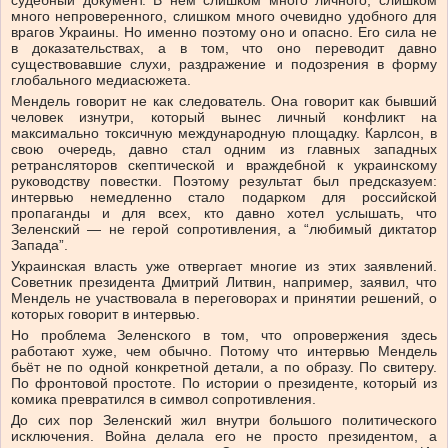
много непроверенного, слишком много очевидно удобного для
врагов Украины. Но именно поэтому оно и опасно. Его сила не
в доказательствах, а в том, что оно переводит давно
существовавшие слухи, раздражение и подозрения в форму
глобального медиасюжета.
Мендель говорит не как следователь. Она говорит как бывший
человек изнутри, который вынес личный конфликт на
максимально токсичную международную площадку. Карлсон, в
свою очередь, давно стал одним из главных западных
ретрансляторов скептической и враждебной к украинскому
руководству повестки. Поэтому результат был предсказуем:
интервью немедленно стало подарком для российской
пропаганды и для всех, кто давно хотел услышать, что
Зеленский — не герой сопротивления, а “любимый диктатор
Запада”.
Украинская власть уже отвергает многие из этих заявлений.
Советник президента Дмитрий Литвин, например, заявил, что
Мендель не участвовала в переговорах и принятии решений, о
которых говорит в интервью.
Но проблема Зеленского в том, что опровержения здесь
работают хуже, чем обычно. Потому что интервью Мендель
бьёт не по одной конкретной детали, а по образу. По свитеру.
По фронтовой простоте. По истории о президенте, который из
комика превратился в символ сопротивления.
До сих пор Зеленский жил внутри большого политического
исключения. Война делала его не просто президентом, а