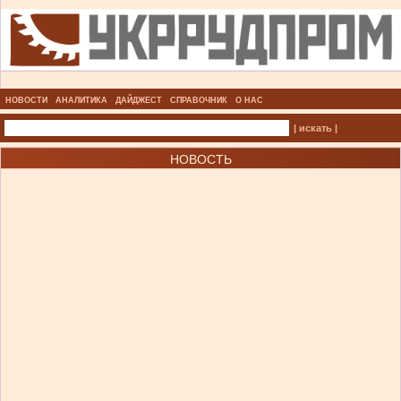
НОВОСТИ
АНАЛИТИКА
ДАЙДЖЕСТ
СПРАВОЧНИК
О НАС
| искать |
НОВОСТЬ