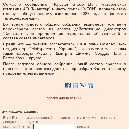
Согласно сообщению, “Kyivstar Group Ltd.”, материнская
компания АО “Киевстар” и часть группы “VEON”, провела свою
годовую общую встречу акционеров 2026 года в формате
телеконференции.
Во время годового общего собрания акционеры компании
переизбрали состав из десяти действующих директоров
“Киевстар” для продолжения выполнения обязанностей в
составе совета директоров.
Среди них — бывший госсекретарь США Майк Помпео, экс-
гендиректор “Майкрософт Украина”, экс-заместитель главы
Администрации Украины Дмитрий Шимкив, Сердар Четин,,
Бетси Коэн и другие.
После годового общего собрания новый состав правления
провел свое первое заседание и переизбрал Каана Терзиоглу
председателем правления.
версия для печати >>
Что скажете, Аноним?
Если Вы зарегистрированный пользователь и хотите участвовать в
дискуссии — введите
свой логин (email)
, пароль