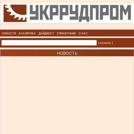
НОВОСТИ
АНАЛИТИКА
ДАЙДЖЕСТ
СПРАВОЧНИК
О НАС
| искать |
НОВОСТЬ