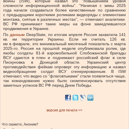
войны (ISW), который назвал это “повышением уровня
сложности информационной войны”. “Начиная с зимы 2025
года начали создаваться более качественные по сравнению
с предыдущими короткими роликами видеоряды с элементами
монтажа, снятые в различных местах”, — отмечают аналитики.
ВС РФ принимают такие меры на фоне замедлившегося
продвижения в Украине.
По
данным
DeepState, по итогам апреля Россия захватила 141
кв. км территории Украины. Если не считать 126 кв.
км в феврале, это минимальный месячный показатель с марта
2025-го. Россия на прошлой неделе опубликовала ролик, где
якобы солдаты 81-й аэромобильной Слобожанской бригады
ВСУ сдаются в плен и поднимают российский флаг в селе
Пискуновка в Донецкой области. Украинский центр
противодействия фейкам опроверг эту информацию и назвал
видеообращение солдат ВСУ сгенерированным. В ISW
отмечают, что видео со “флаговтыками” стали появляться чаще,
так командованию нужно было скомпенсировать отсутствие
заметных успехов ВС РФ перед Днем Победы.
версия для печати >>
Что скажете, Аноним?