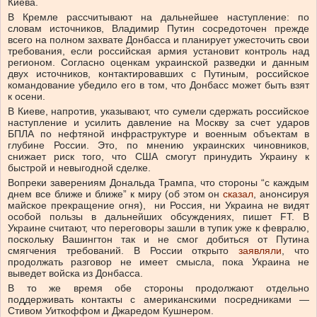
Киева.
В Кремле рассчитывают на дальнейшее наступление: по
словам источников, Владимир Путин сосредоточен прежде
всего на полном захвате Донбасса и планирует ужесточить свои
требования, если российская армия установит контроль над
регионом. Согласно оценкам украинской разведки и данным
двух источников, контактировавших с Путиным, российское
командование убедило его в том, что Донбасс может быть взят
к осени.
В Киеве, напротив, указывают, что сумели сдержать российское
наступление и усилить давление на Москву за счет ударов
БПЛА по нефтяной инфраструктуре и военным объектам в
глубине России. Это, по мнению украинских чиновников,
снижает риск того, что США смогут принудить Украину к
быстрой и невыгодной сделке.
Вопреки заверениям Дональда Трампа, что стороны “с каждым
днем все ближе и ближе” к миру (об этом он
сказал
, анонсируя
майское прекращение огня), ни Россия, ни Украина не видят
особой пользы в дальнейших обсуждениях, пишет FT. В
Украине считают, что переговоры зашли в тупик уже к февралю,
поскольку Вашингтон так и не смог добиться от Путина
смягчения требований. В России открыто
заявляли
, что
продолжать разговор не имеет смысла, пока Украина не
выведет войска из Донбасса.
В то же время обе стороны продолжают отдельно
поддерживать контакты с американскими посредниками —
Стивом Уиткоффом и Джаредом Кушнером.