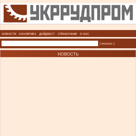
НОВОСТИ
АНАЛИТИКА
ДАЙДЖЕСТ
СПРАВОЧНИК
О НАС
| искать |
НОВОСТЬ