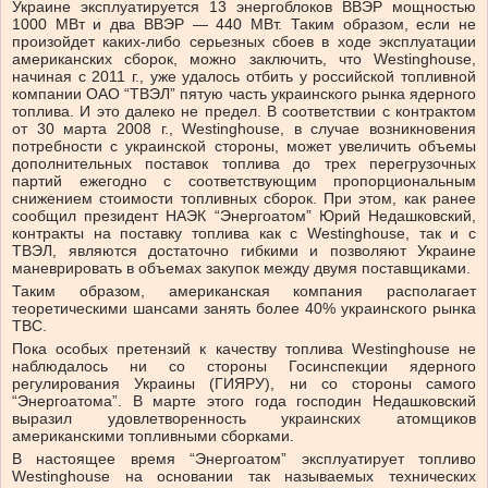
Украине эксплуатируется 13 энергоблоков ВВЭР мощностью
1000 МВт и два ВВЭР — 440 МВт. Таким образом, если не
произойдет каких-либо серьезных сбоев в ходе эксплуатации
американских сборок, можно заключить, что Westinghouse,
начиная с 2011 г., уже удалось отбить у российской топливной
компании ОАО “ТВЭЛ” пятую часть украинского рынка ядерного
топлива. И это далеко не предел. В соответствии с контрактом
от 30 марта 2008 г., Westinghouse, в случае возникновения
потребности с украинской стороны, может увеличить объемы
дополнительных поставок топлива до трех перегрузочных
партий ежегодно с соответствующим пропорциональным
снижением стоимости топливных сборок. При этом, как ранее
сообщил президент НАЭК “Энергоатом” Юрий Недашковский,
контракты на поставку топлива как с Westinghouse, так и с
ТВЭЛ, являются достаточно гибкими и позволяют Украине
маневрировать в объемах закупок между двумя поставщиками.
Таким образом, американская компания располагает
теоретическими шансами занять более 40% украинского рынка
ТВС.
Пока особых претензий к качеству топлива Westinghouse не
наблюдалось ни со стороны Госинспекции ядерного
регулирования Украины (ГИЯРУ), ни со стороны самого
“Энергоатома”. В марте этого года господин Недашковский
выразил удовлетворенность украинских атомщиков
американскими топливными сборками.
В настоящее время “Энергоатом” эксплуатирует топливо
Westinghouse на основании так называемых технических