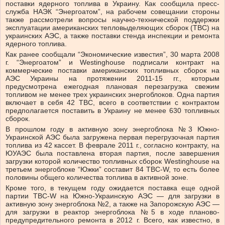
поставки ядерного топлива в Украину. Как сообщила пресс-
служба НАЭК “Энергоатом”, на рабочем совещании стороны
также рассмотрели вопросы научно-технической поддержки
эксплуатации американских тепловыделяющих сборок (ТВС) на
украинских АЭС, а также поставки стенда инспекции и ремонта
ядерного топлива.
Как ранее сообщали “Экономические известия”, 30 марта 2008
г. “Энергоатом” и Westinghouse подписали контракт на
коммерческие поставки американских топливных сборок на
АЭС Украины на протяжении 2011-15 гг., которым
предусмотрена ежегодная плановая перезагрузка свежим
топливом не менее трех украинских энергоблоков. Одна партия
включает в себя 42 ТВС, всего в соответствии с контрактом
предполагается поставить в Украину не менее 630 топливных
сборок.
В прошлом году в активную зону энергоблока №3 Южно-
Украинской АЭС была загружена первая перегрузочная партия
топлива из 42 кассет. В феврале 2011 г., согласно контракту, на
ЮУАЭС была поставлена вторая партия, после завершения
загрузки которой количество топливных сборок Westinghouse на
третьем энергоблоке “Южки” составит 84 ТВС-W, то есть более
половины общего количества топлива в активной зоне.
Кроме того, в текущем году ожидается поставка еще одной
партии ТВС-W на Южно-Украинскую АЭС — для загрузки в
активную зону энергоблока №2, а также на Запорожскую АЭС —
для загрузки в реактор энергоблока №5 в ходе планово-
предупредительного ремонта в 2012 г. Всего, как известно, в