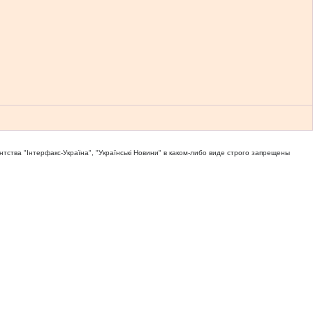
тва "Iнтерфакс-Україна", "Українськi Новини" в каком-либо виде строго запрещены