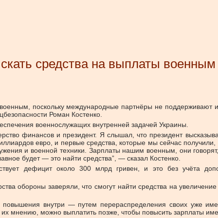
искать средства на выплаты военным
 военным, поскольку международные партнёры не поддерживают и
цбезопасности Роман Костенко.
беспечения военнослужащих внутренней задачей Украины.
ерство финансов и президент. Я слышал, что президент высказы
миллиардов евро, и первые средства, которые мы сейчас получили
оружения и военной техники. Зарплаты нашим военным, они говоря
авное будет — это найти средства”, — сказал Костенко.
ствует дефицит около 300 млрд гривен, и это без учёта до
рства обороны заверяли, что смогут найти средства на увеличени
я повышения внутри — путем перераспределения своих уже имеющ
по их мнению, можно выплатить позже, чтобы повысить зарплаты име