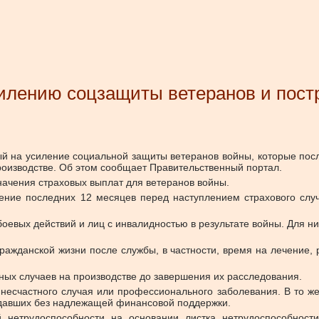
силению соцзащиты ветеранов и пост
й на усиление социальной защиты ветеранов войны, которые посл
производстве. Об этом сообщает Правительственный портал.
начения страховых выплат для ветеранов войны.
ение последних 12 месяцев перед наступлением страхового слу
боевых действий и лиц с инвалидностью в результате войны. Для ни
ражданской жизни после службы, в частности, время на лечение,
тных случаев на производстве до завершения их расследования.
несчастного случая или профессионального заболевания. В то же
адавших без надлежащей финансовой поддержки.
й нетрудоспособности на основании листка нетрудоспособнос