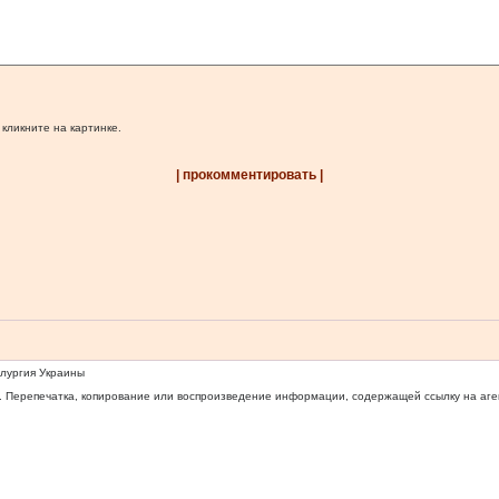
 кликните на картинке.
| прокомментировать |
ллургия Украины
 Перепечатка, копирование или воспроизведение информации, содержащей ссылку на агентс