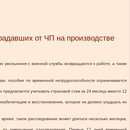
радавших от ЧП на производстве
е увольнения с военной службы возвращаются к работе, а также
чая, пособие по временной нетрудоспособности ограничивается
х предлагается учитывать страховой стаж за 24 месяца вместо 12
 реабилитацию и восстановление, которое не должно ухудшать их
 время, такое расследование может длиться несколько месяцев,
ти до завершения расследования. Первые 17 дней временной