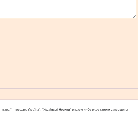
тва "Iнтерфакс-Україна", "Українськi Новини" в каком-либо виде строго запрещены