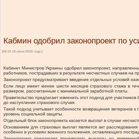
Кабмин одобрил законопроект по у
[09:10 16 июня 2026 года ]
Кабинет Министров Украины одобрил законопроект, направленны
работников, пострадавших в результате несчастных случаев на 
Законопроект предусматривает введение отдельных условий наз
Если лицо имеет менее шести месяцев страхового стажа в теч
размером, рассчитанным с минимальной заработной платы.
Правительство предлагает изменить этот подход для участников 
до наступления страхового случая.
Такой подход учитывает особенности возвращения ветеранов к г
уровень социальной защиты.
Отдельный блок законопроекта касается выплат в случае несчас
Основанием для страховых выплат является акт расследования 
особенно в условиях военного положения, оставляющего постр
Законопроект предлагает производить выплаты по временно