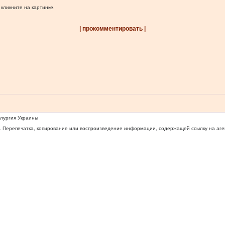
 кликните на картинке.
| прокомментировать |
ллургия Украины
 Перепечатка, копирование или воспроизведение информации, содержащей ссылку на агентс