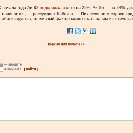
С начала года Аи-92
подорожал
в опте на 28%, Аи-95 — на 34%, ди
о начинается, — рассуждает Кабаков. — Пик сезонного спроса тр
 стабилизируется, топливный фактор может стать одним из ключев
версия для печати >>
ии — введите
и нажмите
| войти |
.