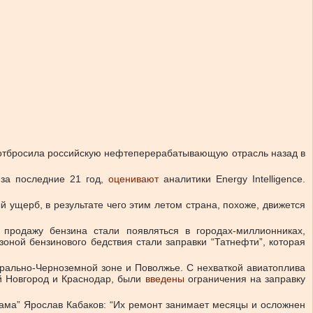
, отбросила российскую нефтеперерабатывающую отрасль назад в
за последние 21 год,
оценивают
аналитики Energy Intelligence.
ущерб, в результате чего этим летом страна, похоже, движется
продажу бензина стали появляться в городах-миллионниках,
зоной бензинового бедствия стали заправки “Татнефти”, которая
трально-Черноземной зоне и Поволжье. С нехваткой авиатоплива
ий Новгород и Краснодар, были
введены
ограничения на заправку
ама” Ярослав Кабаков: “Их ремонт занимает месяцы и осложнен