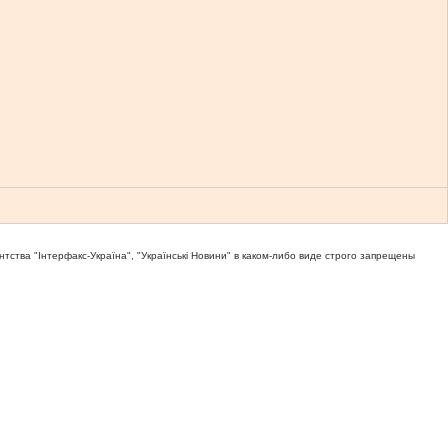
тва "Iнтерфакс-Україна", "Українськi Новини" в каком-либо виде строго запрещены