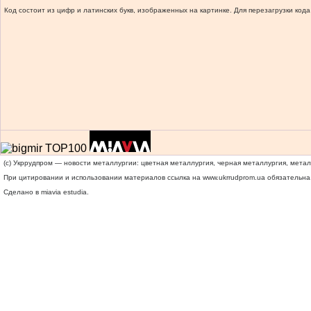
Код состоит из цифр и латинских букв, изображенных на картинке. Для перезагрузки кода
(c) Укррудпром — новости металлургии: цветная металлургия, черная металлургия, мета
При цитировании и использовании материалов ссылка на
www.ukrrudprom.ua
обязательна.
Сделано в miavia estudia.