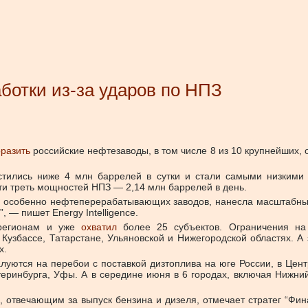
ботки из-за ударов по НПЗ
разить
российские нефтезаводы, в том числе 8 из 10 крупнейших
тились ниже 4 млн баррелей в сутки и стали самыми низкими 
чти треть мощностей НПЗ — 2,14 млн баррелей в день.
а, особенно нефтеперерабатывающих заводов, нанесла масштабный 
, — пишет Energy Intelligence.
 регионам и уже
охватил
более 25 субъектов. Ограничения на 
Кузбассе, Татарстане, Ульяновской и Нижегородской областях. А 
х.
луются на перебои с поставкой дизтоплива на юге России, в Цен
теринбурга, Уфы. А в середине июня в 6 городах, включая Нижн
 отвечающим за выпуск бензина и дизеля, отмечает стратег “Фин