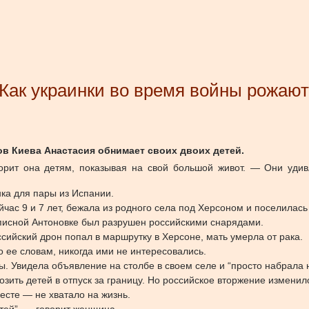
. Как украинки во время войны рожаю
в Киева Анастасия обнимает своих двоих детей.
орит она детям, показывая на свой большой живот. — Они удивл
ка для пары из Испании.
йчас 9 и 7 лет, бежала из родного села под Херсоном и поселилас
описной Антоновке был разрушен российскими снарядами.
ссийский дрон попал в маршрутку в Херсоне, мать умерла от рака.
о ее словам, никогда ими не интересовались.
. Увидела объявление на столбе в своем селе и “просто набрала 
зить детей в отпуск за границу. Но российское вторжение изменил
есте — не хватало на жизнь.