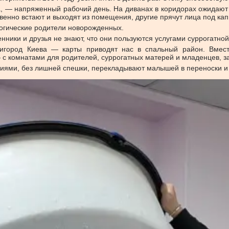
рта, — напряженный рабочий день. На диванах в коридорах ожида
овенно встают и выходят из помещения, другие прячут лица под 
логические родители новорожденных.
енники и друзья не знают, что они пользуются услугами суррогатно
ригород Киева — карты приводят нас в спальный район. Вмес
— с комнатами для родителей, суррогатных матерей и младенцев, з
иями, без лишней спешки, перекладывают малышей в переноски и 