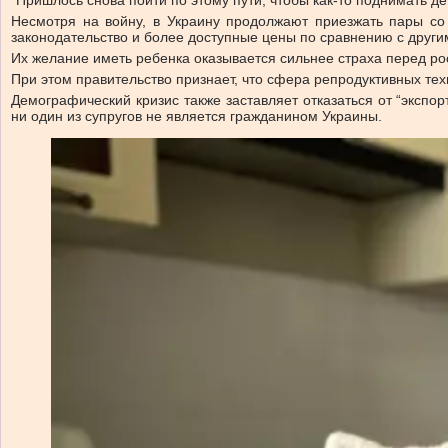
“Пришлось снова пойти по этому пути, чтобы как-то поднимать д
Несмотря на войну, в Украину продолжают приезжать пары со
законодательство и более доступные цены по сравнению с друг
Их желание иметь ребенка оказывается сильнее страха перед ро
При этом правительство признает, что сфера репродуктивных тех
Демографический кризис также заставляет отказаться от “экспор
ни один из супругов не является гражданином Украины.