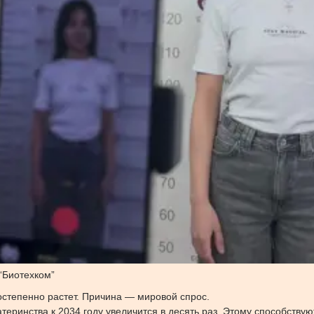
“Биотехком”
постепенно растет. Причина — мировой спрос.
теринства к 2034 году увеличится в десять раз. Этому способствую