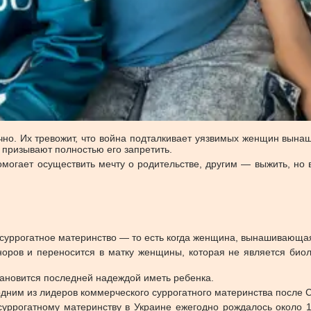
чно. Их тревожит, что война подталкивает уязвимых женщин вына
 призывают полностью его запретить.
огает осуществить мечту о родительстве, другим — выжить, но в 
 суррогатное материнство — то есть когда женщина, вынашивающая 
норов и переносится в матку женщины, которая не является би
тановится последней надеждой иметь ребенка.
дним из лидеров коммерческого суррогатного материнства после 
суррогатному материнству в Украине ежегодно рождалось около 