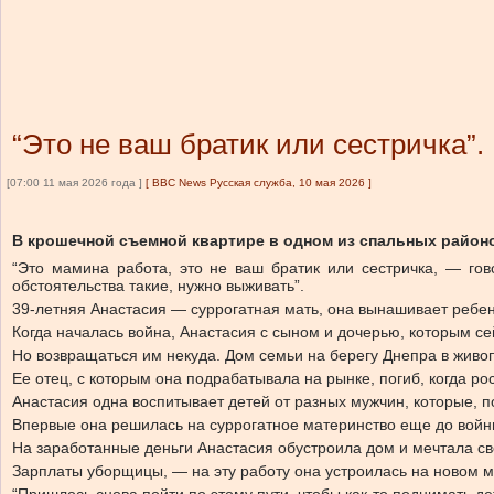
“Это не ваш братик или сестричка”
[07:00 11 мая 2026 года ]
[
BBC News Русская служба, 10 мая 2026
]
В крошечной съемной квартире в одном из спальных районо
“Это мамина работа, это не ваш братик или сестричка, — гов
обстоятельства такие, нужно выживать”.
39-летняя Анастасия — суррогатная мать, она вынашивает ребен
Когда началась война, Анастасия с сыном и дочерью, которым се
Но возвращаться им некуда. Дом семьи на берегу Днепра в жив
Ее отец, с которым она подрабатывала на рынке, погиб, когда ро
Анастасия одна воспитывает детей от разных мужчин, которые, п
Впервые она решилась на суррогатное материнство еще до войны
На заработанные деньги Анастасия обустроила дом и мечтала сво
Зарплаты уборщицы, — на эту работу она устроилась на новом м