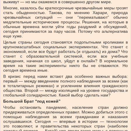
выживут — но мы окажемся в совершенно другом мире.
Многие, казалось бы краткосрочные чрезвычайные меры грозят
стать обыденностью. Такова, по мнению Харари, природа
чрезвычайных ситуаций — они “перематывают” обычно
медлительные исторические процессы. Решения, на которые в
обычные времена могли уйти годы раздумий и обсуждений,
сегодня принимаются за пару часов. Потому что альтернатива
еще хуже.
Целые страны сегодня становятся подопытными кроликами в
крупномасштабных социальных экспериментах. Что станет с
экономикой, если все будут работать (и отдыхать) из дома? Что
станет с образовательной системой, если все учебные
заведения, начиная со школ, уйдут в онлайн? В нормальное
время на такие эксперименты никто бы не отважился. Но
сегодня времена иные.
В кризис перед нами встают два особенно важных выбора:
первый — между введением полного наблюдения за всеми (как
в тоталитарных режимах) и усилением влияния гражданского
общества. Второй — между изоляцией на уровне государства и
глобальной солидарностью. Какой выбор сделать нам?
Большой Брат “под ⁠кожей”
Чтобы остановить пандемию, население стран должно
придерживаться определенных правил. ⁠Можно добиться этого с
помощью наблюдения за всеми ⁠гражданами и наказания
ослушавшихся. ⁠Сегодня — впервые в истории — технологии
это позволяют, и правительства ⁠некоторых ⁠стран (наиболее
заметный пример — Китай) уже ввели такие меры: с помощью