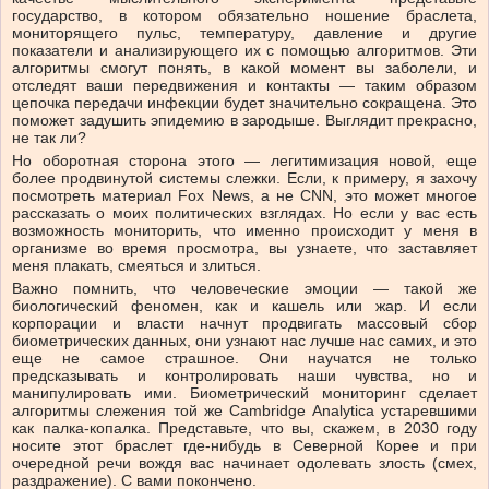
государство, в котором обязательно ношение браслета,
мониторящего пульс, температуру, давление и другие
показатели и анализирующего их с помощью алгоритмов. Эти
алгоритмы смогут понять, в какой момент вы заболели, и
отследят ваши передвижения и контакты — таким образом
цепочка передачи инфекции будет значительно сокращена. Это
поможет задушить эпидемию в зародыше. Выглядит прекрасно,
не так ли?
Но оборотная сторона этого — легитимизация новой, еще
более продвинутой системы слежки. Если, к примеру, я захочу
посмотреть материал Fox News, а не CNN, это может многое
рассказать о моих политических взглядах. Но если у вас есть
возможность мониторить, что именно происходит у меня в
организме во время просмотра, вы узнаете, что заставляет
меня плакать, смеяться и злиться.
Важно помнить, что человеческие эмоции — такой же
биологический феномен, как и кашель или жар. И если
корпорации и власти начнут продвигать массовый сбор
биометрических данных, они узнают нас лучше нас самих, и это
еще не самое страшное. Они научатся не только
предсказывать и контролировать наши чувства, но и
манипулировать ими. Биометрический мониторинг сделает
алгоритмы слежения той же Cambridge Analytica устаревшими
как палка-копалка. Представьте, что вы, скажем, в 2030 году
носите этот браслет где-нибудь в Северной Корее и при
очередной речи вождя вас начинает одолевать злость (смех,
раздражение). С вами покончено.