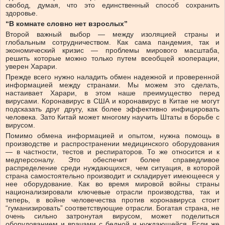
свобод, думая, что это единственный способ сохранить
здоровье.
“В комнате словно нет взрослых”
Второй важный выбор — между изоляцией страны и
глобальным сотрудничеством. Как сама пандемия, так и
экономический кризис — проблемы мирового масштаба,
решить которые можно только путем всеобщей кооперации,
уверен Харари.
Прежде всего нужно наладить обмен надежной и проверенной
информацией между странами. Мы можем это сделать,
настаивает Харари, в этом наше преимущество перед
вирусами. Коронавирус в США и коронавирус в Китае не могут
подсказать друг другу, как более эффективно инфицировать
человека. Зато Китай может многому научить Штаты в борьбе с
вирусом.
Помимо обмена информацией и опытом, нужна помощь в
производстве и распространении медицинского оборудования
— в частности, тестов и респираторов. То же относится и к
медперсоналу. Это обеспечит более справедливое
распределение среди нуждающихся, чем ситуация, в которой
страна самостоятельно производит и складирует имеющееся у
нее оборудование. Как во время мировой войны страны
национализировали ключевые отрасли производства, так и
теперь, в войне человечества против коронавируса стоит
“гуманизировать” соответствующие отрасли. Богатая страна, не
очень сильно затронутая вирусом, может поделиться
оборудованием и врачами с бедной и нуждающейся. Если же