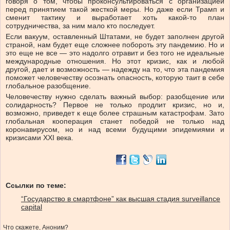
говоря о том, чтобы проконсультироваться с организацией
перед принятием такой жесткой меры. Но даже если Трамп и
сменит тактику и выработает хоть какой-то план
сотрудничества, за ним мало кто последует.
Если вакуум, оставленный Штатами, не будет заполнен другой
страной, нам будет еще сложнее побороть эту пандемию. Но и
это еще не все — это надолго отравит и без того не идеальные
международные отношения. Но этот кризис, как и любой
другой, дает и возможность — надежду на то, что эта пандемия
поможет человечеству осознать опасность, которую таит в себе
глобальное разобщение.
Человечеству нужно сделать важный выбор: разобщение или
солидарность? Первое не только продлит кризис, но и,
возможно, приведет к еще более страшным катастрофам. Зато
глобальная кооперация станет победой не только над
коронавирусом, но и над всеми будущими эпидемиями и
кризисами XXI века.
Ссылки по теме:
“Государство в смартфоне” как высшая стадия surveillance
capital
Что скажете, Аноним?