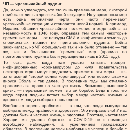
ЧП — чрезвычайный пудинг
Да, можно утверждать, что это лишь временная мера, к которой
прибегают лишь в чрезвычайной ситуации. Но у временных мер
есть одна неприятная черта: они часто переживают
чрезвычайные ситуации и становятся новой нормой. К примеру,
Израиль объявил чрезвычайное положение в ходе войны за
независимость в 1948 году, оправдав тем самым некоторые
временные меры — от цензуры СМИ и конфискации земель до
специальных правил по приготовлению пудинга. Война
закончилась, но ЧП официально так и не было отменено — так
же, как и большинство “временных” мер (правила по
приготовлению пудинга были упразднены лишь в 2011 году).
То есть даже когда нам удастся снизить процент
инфицированных коронавирусом до нуля, правительства
некоторых стран могут продолжить применять эти меры — из-
за опасений “второй волны коронавируса” или нового штамма
вируса Эбола и так далее. В последние годы мы отчаянно
сражались за право на частную жизнь. Возможно, нынешний
кризис — переломный момент в этой борьбе. Беда в том, что
когда перед людьми встает выбор между частной жизнью и
здоровьем, люди выбирают последнее.
Вообще-то корень проблемы — в том, что люди вынуждены
выбирать между прайвеси и здоровьем. Это неправильно! У нас
должны быть и частная жизнь, и здоровье. Поэтому, настаивает
Харари, мы должны бороться с COVID-19 не с помощью
всеобщего наблюдения, а укреплением гражданского
общества. В последние недели наибольшие успехи в борьбе с