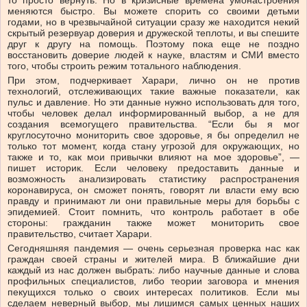
меняются быстро. Вы можете спорить со своими детьми
годами, но в чрезвычайной ситуации сразу же находится некий
скрытый резервуар доверия и дружеской теплоты, и вы спешите
друг к другу на помощь. Поэтому пока еще не поздно
восстановить доверие людей к науке, властям и СМИ вместо
того, чтобы строить режим тотального наблюдения.
При этом, подчеркивает Харари, лично он не против
технологий, отслеживающих такие важные показатели, как
пульс и давление. Но эти данные нужно использовать для того,
чтобы человек делал информированный выбор, а не для
создания всемогущего правительства. “Если бы я мог
круглосуточно мониторить свое здоровье, я бы определил не
только тот момент, когда стану угрозой для окружающих, но
также и то, как мои привычки влияют на мое здоровье”, —
пишет историк. Если человеку предоставить данные и
возможность анализировать статистику распространения
коронавируса, он сможет понять, говорят ли власти ему всю
правду и принимают ли они правильные меры для борьбы с
эпидемией. Стоит помнить, что контроль работает в обе
стороны: гражданин также может мониторить свое
правительство, считает Харари.
Сегодняшняя пандемия — очень серьезная проверка нас как
граждан своей страны и жителей мира. В ближайшие дни
каждый из нас должен выбрать: либо научные данные и слова
профильных специалистов, либо теории заговора и мнения
пекущихся только о своих интересах политиков. Если мы
сделаем неверный выбор, мы лишимся самых ценных наших