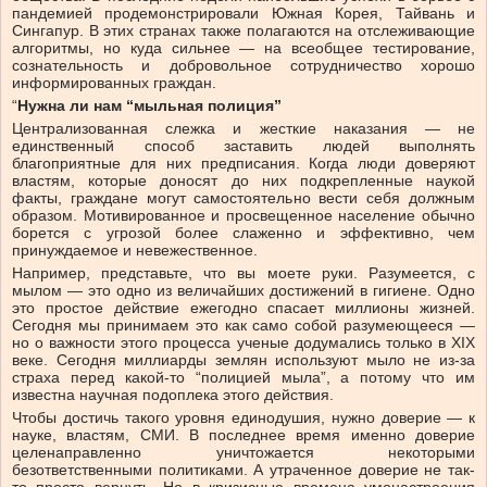
пандемией продемонстрировали Южная Корея, Тайвань и
Сингапур. В этих странах также полагаются на отслеживающие
алгоритмы, но куда сильнее — на всеобщее тестирование,
сознательность и добровольное сотрудничество хорошо
информированных граждан.
“
Нужна ли нам “мыльная полиция”
Централизованная слежка и жесткие наказания — не
единственный способ заставить людей выполнять
благоприятные для них предписания. Когда люди доверяют
властям, которые доносят до них подкрепленные наукой
факты, граждане могут самостоятельно вести себя должным
образом. Мотивированное и просвещенное население обычно
борется с угрозой более слаженно и эффективно, чем
принуждаемое и невежественное.
Например, представьте, что вы моете руки. Разумеется, с
мылом — это одно из величайших достижений в гигиене. Одно
это простое действие ежегодно спасает миллионы жизней.
Сегодня мы принимаем это как само собой разумеющееся —
но о важности этого процесса ученые додумались только в XIX
веке. Сегодня миллиарды землян используют мыло не из-за
страха перед какой-то “полицией мыла”, а потому что им
известна научная подоплека этого действия.
Чтобы достичь такого уровня единодушия, нужно доверие — к
науке, властям, СМИ. В последнее время именно доверие
целенаправленно уничтожается некоторыми
безответственными политиками. А утраченное доверие не так-
то просто вернуть. Но в кризисные времена умонастроения