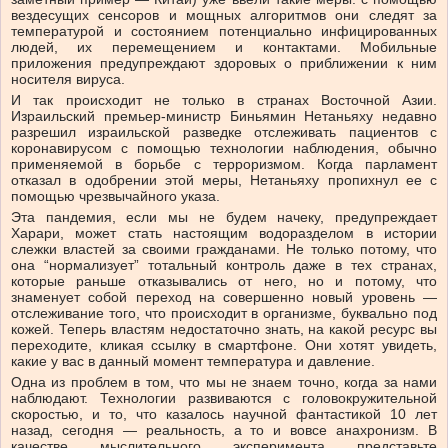
вездесущих сенсоров и мощных алгоритмов они следят за
температурой и состоянием потенциально инфицированных
людей, их перемещением и контактами. Мобильные
приложения предупреждают здоровых о приближении к ним
носителя вируса.
И так происходит не только в странах Восточной Азии.
Израильский премьер-министр Биньямин Нетаньяху недавно
разрешил израильской разведке отслеживать пациентов с
коронавирусом с помощью технологии наблюдения, обычно
применяемой в борьбе с терроризмом. Когда парламент
отказал в одобрении этой меры, Нетаньяху пропихнул ее с
помощью чрезвычайного указа.
Эта пандемия, если мы не будем начеку, предупреждает
Харари, может стать настоящим водоразделом в истории
слежки властей за своими гражданами. Не только потому, что
она “нормализует” тотальный контроль даже в тех странах,
которые раньше отказывались от него, но и потому, что
знаменует собой переход на совершенно новый уровень —
отслеживание того, что происходит в организме, буквально под
кожей. Теперь властям недостаточно знать, на какой ресурс вы
переходите, кликая ссылку в смартфоне. Они хотят увидеть,
какие у вас в данный момент температура и давление.
Одна из проблем в том, что мы не знаем точно, когда за нами
наблюдают. Технологии развиваются с головокружительной
скоростью, и то, что казалось научной фантастикой 10 лет
назад, сегодня — реальность, а то и вовсе анахронизм. В
качестве мыслительного эксперимента представьте