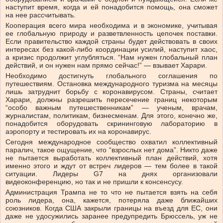
наступит время, когда и ей понадобится помощь, она сможет
на нее рассчитывать.
Кооперация всего мира необходима и в экономике, учитывая
ее глобальную природу и разветвленность цепочек поставки.
Если правительство каждой страны будет действовать в своих
интересах без какой-либо координации усилий, наступит хаос,
а кризис продолжит углубляться. “Нам нужен глобальный план
действий, и он нужен нам прямо сейчас!” — взывает Харари.
Необходимо достигнуть глобального соглашения по
путешествиям. Остановка международного туризма на месяцы
лишь затруднит борьбу с коронавирусом. Страны, считает
Харари, должны разрешить пересечение границ некоторым
“особо важным путешественникам” — ученым, врачам,
журналистам, политикам, бизнесменам. Для этого, конечно же,
понадобится оборудовать скрининговую лабораторию в
аэропорту и тестировать их на коронавирус.
Сегодня международное сообщество охватил коллективный
паралич, такое ощущение, что “взрослых нет дома”. Никто даже
не пытается выработать коллективный план действий, хотя
именно этого и ждут от встреч лидеров — тем более в такой
ситуации. Лидеры G7 на днях организовали
видеоконференцию, но так и не пришли к консенсусу.
Администрация Трампа не то что не пытается взять на себя
роль лидера, она, кажется, потеряла даже ближайших
союзников. Когда США закрыли границы на въезд для ЕС, они
даже не удосужились заранее предупредить Брюссель, уж не