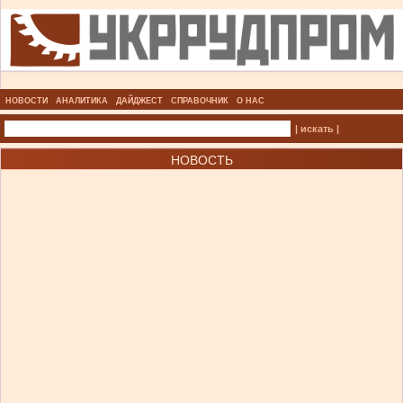
НОВОСТИ
АНАЛИТИКА
ДАЙДЖЕСТ
СПРАВОЧНИК
О НАС
| искать |
НОВОСТЬ