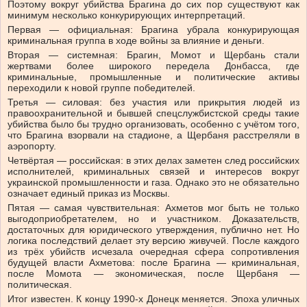
Поэтому вокруг убийства Брагина до сих пор существуют как
минимум несколько конкурирующих интерпретаций.
Первая — официальная: Брагина убрала конкурирующая
криминальная группа в ходе войны за влияние и деньги.
Вторая — системная: Брагин, Момот и Щербань стали
жертвами более широкого передела Донбасса, где
криминальные, промышленные и политические активы
переходили к новой группе победителей.
Третья — силовая: без участия или прикрытия людей из
правоохранительной и бывшей спецслужбистской среды такие
убийства было бы трудно организовать, особенно с учётом того,
что Брагина взорвали на стадионе, а Щербаня расстреляли в
аэропорту.
Четвёртая — российская: в этих делах заметен след российских
исполнителей, криминальных связей и интересов вокруг
украинской промышленности и газа. Однако это не обязательно
означает единый приказ из Москвы.
Пятая — самая чувствительная: Ахметов мог быть не только
выгодоприобретателем, но и участником. Доказательств,
достаточных для юридического утверждения, публично нет. Но
логика последствий делает эту версию живучей. После каждого
из трёх убийств исчезала очередная сфера сопротивления
будущей власти Ахметова: после Брагина — криминальная,
после Момота — экономическая, после Щербаня —
политическая.
Итог известен. К концу 1990-х Донецк меняется. Эпоха уличных