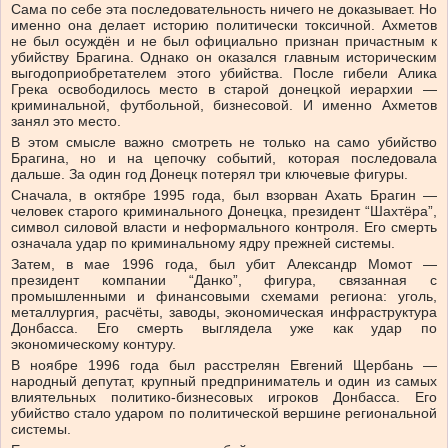
Сама по себе эта последовательность ничего не доказывает. Но
именно она делает историю политически токсичной. Ахметов
не был осуждён и не был официально признан причастным к
убийству Брагина. Однако он оказался главным историческим
выгодоприобретателем этого убийства. После гибели Алика
Грека освободилось место в старой донецкой иерархии —
криминальной, футбольной, бизнесовой. И именно Ахметов
занял это место.
В этом смысле важно смотреть не только на само убийство
Брагина, но и на цепочку событий, которая последовала
дальше. За один год Донецк потерял три ключевые фигуры.
Сначала, в октябре 1995 года, был взорван Ахать Брагин —
человек старого криминального Донецка, президент “Шахтёра”,
символ силовой власти и неформального контроля. Его смерть
означала удар по криминальному ядру прежней системы.
Затем, в мае 1996 года, был убит Александр Момот —
президент компании “Данко”, фигура, связанная с
промышленными и финансовыми схемами региона: уголь,
металлургия, расчёты, заводы, экономическая инфраструктура
Донбасса. Его смерть выглядела уже как удар по
экономическому контуру.
В ноябре 1996 года был расстрелян Евгений Щербань —
народный депутат, крупный предприниматель и один из самых
влиятельных политико-бизнесовых игроков Донбасса. Его
убийство стало ударом по политической вершине региональной
системы.