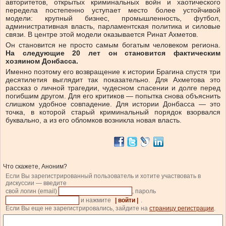
авторитетов, открытых криминальных войн и хаотического
передела постепенно уступает место более устойчивой
модели: крупный бизнес, промышленность, футбол,
административная власть, парламентская политика и силовые
связи. В центре этой модели оказывается Ринат Ахметов.
Он становится не просто самым богатым человеком региона.
На следующие 20 лет он становится фактическим
хозяином Донбасса.
Именно поэтому его возвращение к истории Брагина спустя три
десятилетия выглядит так показательно. Для Ахметова это
рассказ о личной трагедии, чудесном спасении и долге перед
погибшим другом. Для его критиков — попытка снова объяснить
слишком удобное совпадение. Для истории Донбасса — это
точка, в которой старый криминальный порядок взорвался
буквально, а из его обломков возникла новая власть.
Что скажете, Аноним?
Если Вы зарегистрированный пользователь и хотите участвовать в
дискуссии — введите
свой логин (email)
, пароль
и нажмите
| войти |
.
Если Вы еще не зарегистрировались, зайдите на
страницу регистрации
.