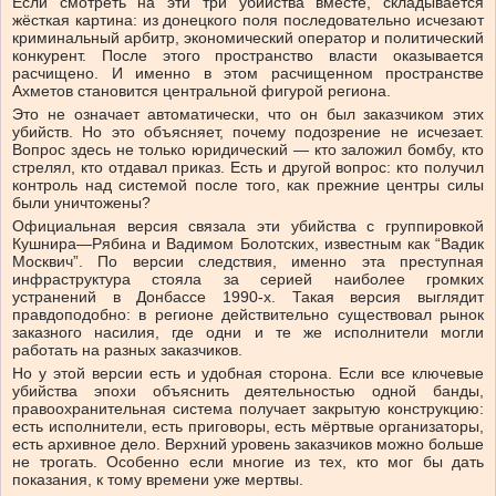
Если смотреть на эти три убийства вместе, складывается
жёсткая картина: из донецкого поля последовательно исчезают
криминальный арбитр, экономический оператор и политический
конкурент. После этого пространство власти оказывается
расчищено. И именно в этом расчищенном пространстве
Ахметов становится центральной фигурой региона.
Это не означает автоматически, что он был заказчиком этих
убийств. Но это объясняет, почему подозрение не исчезает.
Вопрос здесь не только юридический — кто заложил бомбу, кто
стрелял, кто отдавал приказ. Есть и другой вопрос: кто получил
контроль над системой после того, как прежние центры силы
были уничтожены?
Официальная версия связала эти убийства с группировкой
Кушнира—Рябина и Вадимом Болотских, известным как “Вадик
Москвич”. По версии следствия, именно эта преступная
инфраструктура стояла за серией наиболее громких
устранений в Донбассе 1990-х. Такая версия выглядит
правдоподобно: в регионе действительно существовал рынок
заказного насилия, где одни и те же исполнители могли
работать на разных заказчиков.
Но у этой версии есть и удобная сторона. Если все ключевые
убийства эпохи объяснить деятельностью одной банды,
правоохранительная система получает закрытую конструкцию:
есть исполнители, есть приговоры, есть мёртвые организаторы,
есть архивное дело. Верхний уровень заказчиков можно больше
не трогать. Особенно если многие из тех, кто мог бы дать
показания, к тому времени уже мертвы.