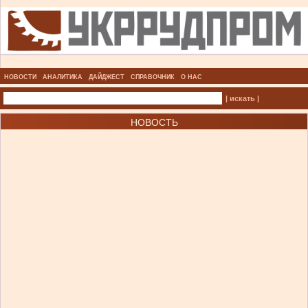
НОВОСТИ
АНАЛИТИКА
ДАЙДЖЕСТ
СПРАВОЧНИК
О НАС
| искать |
НОВОСТЬ