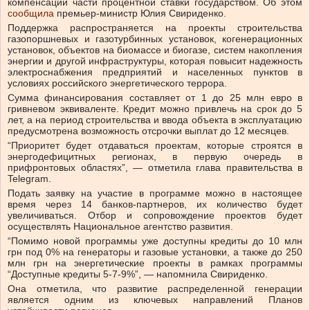
компенсации части процентной ставки государством.
Об этом
сообщила
премьер-министр Юлия Свириденко.
Поддержка распространяется на проекты строительства
газопоршневых и газотурбинных установок, когенерационных
установок, объектов на биомассе и биогазе, систем накопления
энергии и другой инфраструктуры, которая повысит надежность
электроснабжения предприятий и населенных пунктов в
условиях российского энергетического террора.
Сумма финансирования составляет от 1 до 25 млн евро в
гривневом эквиваленте. Кредит можно привлечь на срок до 5
лет, а на период строительства и ввода объекта в эксплуатацию
предусмотрена возможность отсрочки выплат до 12 месяцев.
“Приоритет будет отдаваться проектам, которые строятся в
энергодефицитных регионах, в первую очередь в
прифронтовых областях”, — отметила глава правительства в
Telegram.
Подать заявку на участие в программе можно в настоящее
время через 14 банков-партнеров, их количество будет
увеличиваться. Отбор и сопровождение проектов будет
осуществлять Национальное агентство развития.
“Помимо новой программы уже доступны кредиты до 10 млн
грн под 0% на генераторы и газовые установки, а также до 250
млн грн на энергетические проекты в рамках программы
“Доступные кредиты 5-7-9%”, — напомнила Свириденко.
Она отметила, что развитие распределенной генерации
является одним из ключевых направлений Планов