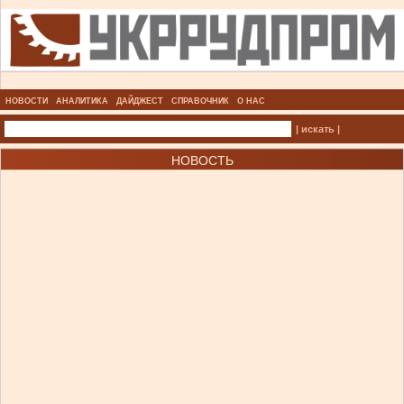
НОВОСТИ
АНАЛИТИКА
ДАЙДЖЕСТ
СПРАВОЧНИК
О НАС
| искать |
НОВОСТЬ