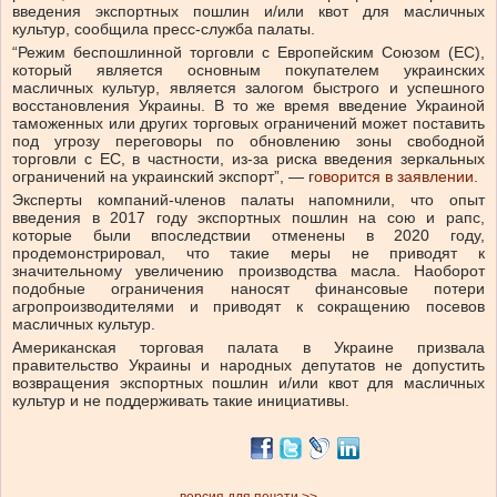
введения экспортных пошлин и/или квот для масличных
культур, сообщила пресс-служба палаты.
“Режим беспошлинной торговли с Европейским Союзом (ЕС),
который является основным покупателем украинских
масличных культур, является залогом быстрого и успешного
восстановления Украины. В то же время введение Украиной
таможенных или других торговых ограничений может поставить
под угрозу переговоры по обновлению зоны свободной
торговли с ЕС, в частности, из-за риска введения зеркальных
ограничений на украинский экспорт”, — г
оворится в заявлении.
Эксперты компаний-членов палаты напомнили, что опыт
введения в 2017 году экспортных пошлин на сою и рапс,
которые были впоследствии отменены в 2020 году,
продемонстрировал, что такие меры не приводят к
значительному увеличению производства масла. Наоборот
подобные ограничения наносят финансовые потери
агропроизводителями и приводят к сокращению посевов
масличных культур.
Американская торговая палата в Украине призвала
правительство Украины и народных депутатов не допустить
возвращения экспортных пошлин и/или квот для масличных
культур и не поддерживать такие инициативы.