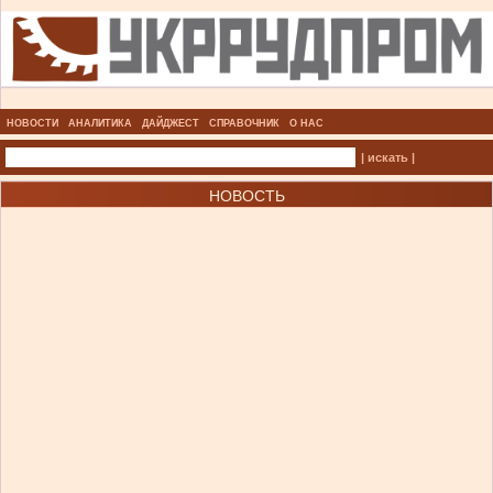
НОВОСТИ
АНАЛИТИКА
ДАЙДЖЕСТ
СПРАВОЧНИК
О НАС
| искать |
НОВОСТЬ