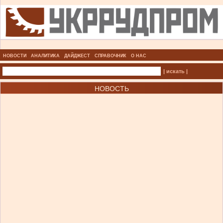
НОВОСТИ
АНАЛИТИКА
ДАЙДЖЕСТ
СПРАВОЧНИК
О НАС
| искать |
НОВОСТЬ