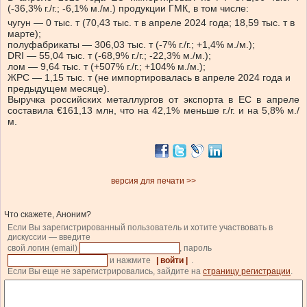
(-36,3% г./г.; -6,1% м./м.) продукции ГМК, в том числе:
чугун — 0 тыс. т (70,43 тыс. т в апреле 2024 года; 18,59 тыс. т в
марте);
полуфабрикаты — 306,03 тыс. т (-7% г./г.; +1,4% м./м.);
DRI — 55,04 тыс. т (-68,9% г./г.; -22,3% м./м.);
лом — 9,64 тыс. т (+507% г./г.; +104% м./м.);
ЖРС — 1,15 тыс. т (не импортировалась в апреле 2024 года и
предыдущем месяце).
Выручка российских металлургов от экспорта в ЕС в апреле
составила €161,13 млн, что на 42,1% меньше г./г. и на 5,8% м./
м.
версия для печати >>
Что скажете, Аноним?
Если Вы зарегистрированный пользователь и хотите участвовать в
дискуссии — введите
свой логин (email)
, пароль
и нажмите
| войти |
.
Если Вы еще не зарегистрировались, зайдите на
страницу регистрации
.