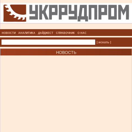
НОВОСТИ
АНАЛИТИКА
ДАЙДЖЕСТ
СПРАВОЧНИК
О НАС
| искать |
НОВОСТЬ