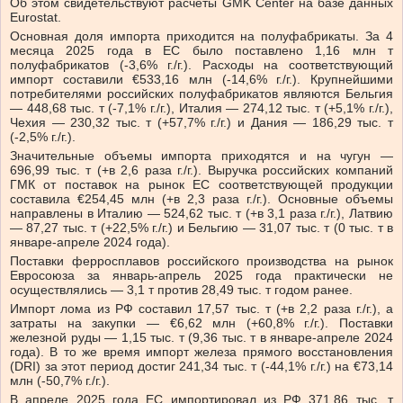
Об этом свидетельствуют расчеты GMK Center на базе данных
Eurostat.
Основная доля импорта приходится на полуфабрикаты. За 4
месяца 2025 года в ЕС было поставлено 1,16 млн т
полуфабрикатов (-3,6% г./г.). Расходы на соответствующий
импорт составили €533,16 млн (-14,6% г./г.). Крупнейшими
потребителями российских полуфабрикатов являются Бельгия
— 448,68 тыс. т (-7,1% г./г.), Италия — 274,12 тыс. т (+5,1% г./г.),
Чехия — 230,32 тыс. т (+57,7% г./г.) и Дания — 186,29 тыс. т
(-2,5% г./г.).
Значительные объемы импорта приходятся и на чугун —
696,99 тыс. т (+в 2,6 раза г./г.). Выручка российских компаний
ГМК от поставок на рынок ЕС соответствующей продукции
составила €254,45 млн (+в 2,3 раза г./г.). Основные объемы
направлены в Италию — 524,62 тыс. т (+в 3,1 раза г./г.), Латвию
— 87,27 тыс. т (+22,5% г./г.) и Бельгию — 31,07 тыс. т (0 тыс. т в
январе-апреле 2024 года).
Поставки ферросплавов российского производства на рынок
Евросоюза за январь-апрель 2025 года практически не
осуществлялись — 3,1 т против 28,49 тыс. т годом ранее.
Импорт лома из РФ составил 17,57 тыс. т (+в 2,2 раза г./г.), а
затраты на закупки — €6,62 млн (+60,8% г./г.). Поставки
железной руды — 1,15 тыс. т (9,36 тыс. т в январе-апреле 2024
года). В то же время импорт железа прямого восстановления
(DRI) за этот период достиг 241,34 тыс. т (-44,1% г./г.) на €73,14
млн (-50,7% г./г.).
В апреле 2025 года ЕС импортировал из РФ 371,86 тыс. т