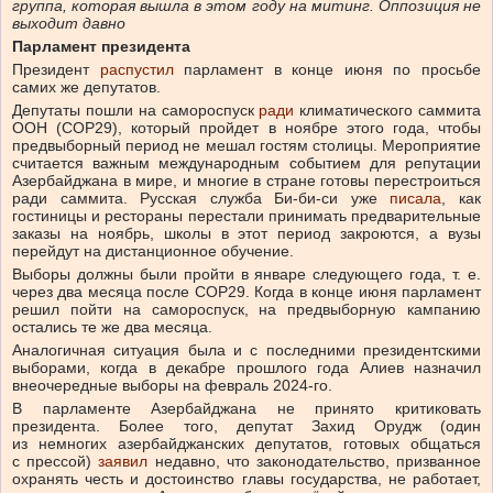
группа, которая вышла в этом году на митинг. Оппозиция не
выходит давно
Парламент президента
Президент
распустил
парламент в конце июня по просьбе
самих же депутатов.
Депутаты пошли на самороспуск
ради
климатического саммита
ООН (СОР29), который пройдет в ноябре этого года, чтобы
предвыборный период не мешал гостям столицы. Мероприятие
считается важным международным событием для репутации
Азербайджана в мире, и многие в стране готовы перестроиться
ради саммита. Русская служба Би-би-си уже
писала
, как
гостиницы и рестораны перестали принимать предварительные
заказы на ноябрь, школы в этот период закроются, а вузы
перейдут на дистанционное обучение.
Выборы должны были пройти в январе следующего года, т. е.
через два месяца после СОР29. Когда в конце июня парламент
решил пойти на самороспуск, на предвыборную кампанию
остались те же два месяца.
Аналогичная ситуация была и с последними президентскими
выборами, когда в декабре прошлого года Алиев назначил
внеочередные выборы на февраль 2024-го.
В парламенте Азербайджана не принято критиковать
президента. Более того, депутат Захид Орудж (один
из немногих азербайджанских депутатов, готовых общаться
с прессой)
заявил
недавно, что законодательство, призванное
охранять честь и достоинство главы государства, не работает,