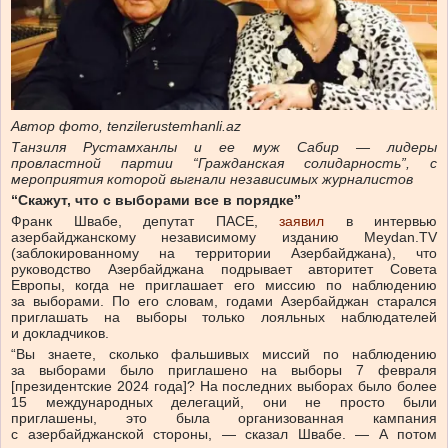
Автор фото,
tenzilerustemhanli.az
Танзиля Рустамханлы и ее муж Сабир — лидеры
провластной партии “Гражданская солидарность”, с
мероприятия которой выгнали независимых журналистов
“Скажут, что с выборами все в порядке”
Франк Швабе, депутат ПАСЕ,
заявил
в интервью
азербайджанскому независимому изданию Meydan.TV
(заблокированному на территории Азербайджана), что
руководство Азербайджана подрывает авторитет Совета
Европы, когда не приглашает его миссию по наблюдению
за выборами. По его словам, годами Азербайджан старался
приглашать на выборы только лояльных наблюдателей
и докладчиков.
“Вы знаете, сколько фальшивых миссий по наблюдению
за выборами было приглашено на выборы 7 февраля
[президентские 2024 года]? На последних выборах было более
15 международных делегаций, они не просто были
приглашены, это была организованная кампания
с азербайджанской стороны, — сказал Швабе. — А потом