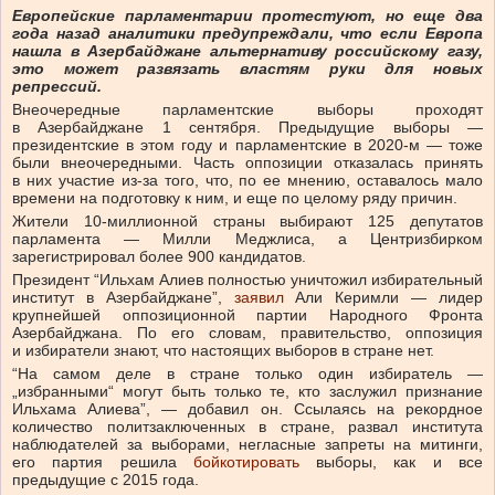
Европейские парламентарии протестуют, но еще два
года назад аналитики предупреждали, что если Европа
нашла в Азербайджане альтернативу российскому газу,
это может развязать властям руки для новых
репрессий.
Внеочередные парламентские выборы проходят
в Азербайджане 1 сентября. Предыдущие выборы —
президентские в этом году и парламентские в 2020-м — тоже
были внеочередными. Часть оппозиции отказалась принять
в них участие из-за того, что, по ее мнению, оставалось мало
времени на подготовку к ним, и еще по целому ряду причин.
Жители 10-миллионной страны выбирают 125 депутатов
парламента — Милли Меджлиса, а Центризбирком
зарегистрировал более 900 кандидатов.
Президент “Ильхам Алиев полностью уничтожил избирательный
институт в Азербайджане”,
заявил
Али Керимли — лидер
крупнейшей оппозиционной партии Народного Фронта
Азербайджана. По его словам, правительство, оппозиция
и избиратели знают, что настоящих выборов в стране нет.
“На самом деле в стране только один избиратель —
„избранными“ могут быть только те, кто заслужил признание
Ильхама Алиева”, — добавил он. Ссылаясь на рекордное
количество политзаключенных в стране, развал института
наблюдателей за выборами, негласные запреты на митинги,
его партия решила
бойкотировать
выборы, как и все
предыдущие с 2015 года.