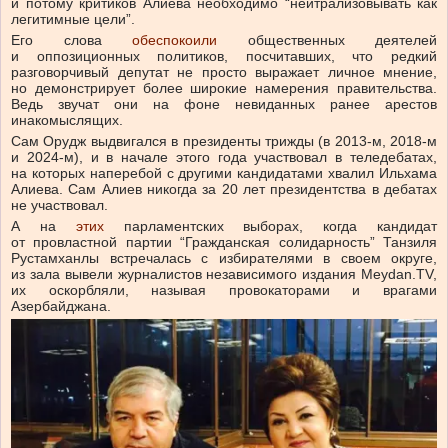
и потому критиков Алиева необходимо “нейтрализовывать как
легитимные цели”.
Его слова
обеспокоили
общественных деятелей
и оппозиционных политиков, посчитавших, что редкий
разговорчивый депутат не просто выражает личное мнение,
но демонстрирует более широкие намерения правительства.
Ведь звучат они на фоне невиданных ранее арестов
инакомыслящих.
Сам Орудж выдвигался в президенты трижды (в 2013-м, 2018-м
и 2024-м), и в начале этого года участвовал в теледебатах,
на которых наперебой с другими кандидатами хвалил Ильхама
Алиева. Сам Алиев никогда за 20 лет президентства в дебатах
не участвовал.
А на
этих
парламентских выборах, когда кандидат
от провластной партии “Гражданская солидарность” Танзиля
Рустамханлы встречалась с избирателями в своем округе,
из зала вывели журналистов независимого издания Meydan.TV,
их оскорбляли, называя провокаторами и врагами
Азербайджана.