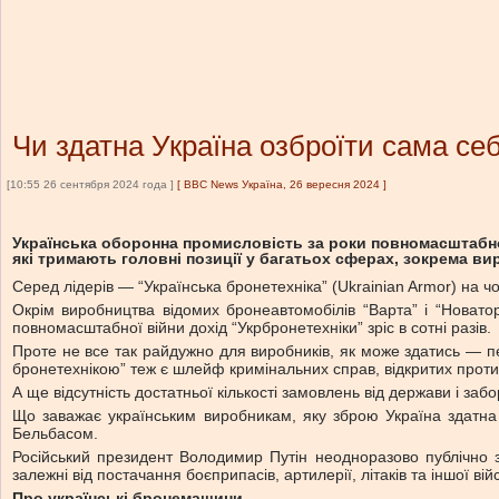
Чи здатна Україна озброїти сама се
[10:55 26 сентября 2024 года ]
[
BBC News Україна, 26 вересня 2024
]
Українська оборонна промисловість за роки повномасштабної
які тримають головні позиції у багатьох сферах, зокрема ви
Серед лідерів — “Українська бронетехніка” (Ukrainian Armor) на 
Окрім виробництва відомих бронеавтомобілів “Варта” і “Новатор
повномасштабної війни дохід “Укрбронетехніки” зріс в сотні разів.
Проте не все так райдужно для виробників, як може здатись — п
бронетехнікою” теж є шлейф кримінальних справ, відкритих проти 
А ще відсутність достатньої кількості замовлень від держави і з
Що заважає українським виробникам, яку зброю Україна здатна
Бельбасом.
Російський президент Володимир Путін неодноразово публічно з
залежні від постачання боєприпасів, артилерії, літаків та іншої в
Про українські бронемашини