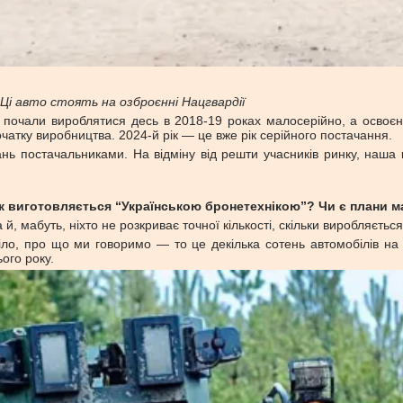
Ці авто стоять на озброєнні Нацгвардії
 і почали вироблятися десь в 2018-19 роках малосерійно, а освоє
атку виробництва. 2024-й рік — це вже рік серійного постачання.
нь постачальниками. На відміну від решти учасників ринку, наша к
рік виготовляється “Українською бронетехнікою”? Чи є плани 
й, мабуть, ніхто не розкриває точної кількості, скільки виробляється
, про що ми говоримо — то це декілька сотень автомобілів на рі
ого року.