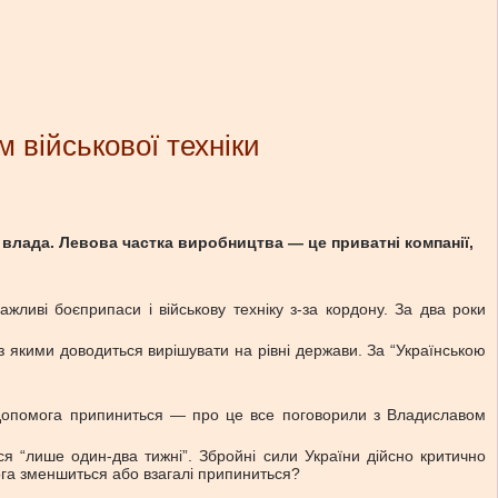
 військової техніки
влада. Левова частка виробництва — це приватні компанії,
жливі боєприпаси і військову техніку з-за кордону. За два роки
 якими доводиться вирішувати на рівні держави. За “Українською
а допомога припиниться — про це все поговорили з Владиславом
я “лише один-два тижні”. Збройні сили України дійсно критично
омога зменшиться або взагалі припиниться?