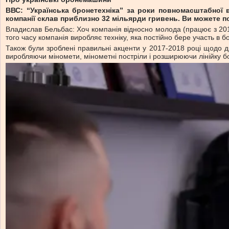
ВВС: “Українська бронетехніка” за роки повномасштабної 
компанії склав приблизно 32 мільярди гривень. Ви можете п
Владислав Бельбас: Хоч компанія відносно молода (працює з 2015 
того часу компанія виробляє техніку, яка постійно бере участь в б
Також були зроблені правильні акценти у 2017-2018 році щодо ди
виробляючи міномети, мінометні постріли і розширюючи лінійку б