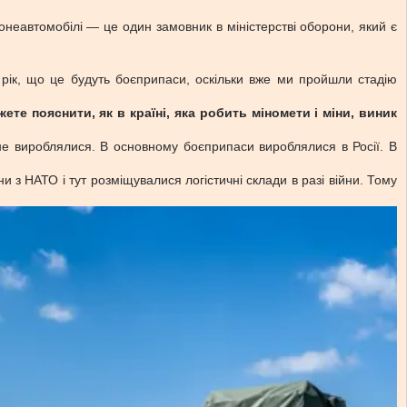
неавтомобілі — це один замовник в міністерстві оборони, який є
рік, що це будуть боєприпаси, оскільки вже ми пройшли стадію
е пояснити, як в країні, яка робить міномети і міни, виник
не вироблялися. В основному боєприпаси вироблялися в Росії. В
 з НАТО і тут розміщувалися логістичні склади в разі війни. Тому