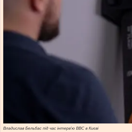
Владислав Бельбас під час інтерв'ю ВВС в Києві