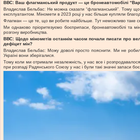
ВВС: Ваш флагманський продукт — це бронеавтомобілі “Вар
Владислав Бельбас: Не можна сказати “флагманський”. Тому що к
експлуатантом. Міномети в 2023 році у нас більше купляли благоді
Флагман — це те, що ви робите найбільше. Тут неможливо таке сказ
Ми однаково пріоритезуємо боєприпаси, бронеавтомобілі та мі
розгону виробництва.
ВВС: Щодо мінометів останнім часом почали писати про вели
дефіцит мін?
Владислав Бельбас: Можу доволі просто пояснити. Ми не робили
Україні вони зберігалися.
Тому коли ми отримали незалежність, у нас все і розпродавалося.
при розпаді Радянського Союзу у нас і були такі значні запаси боєп