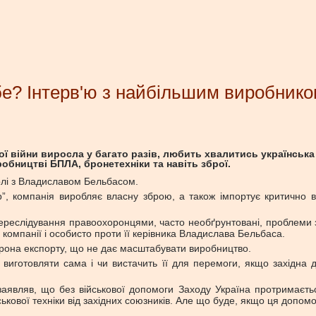
бе? Інтерв'ю з найбільшим виробником
 війни виросла у багато разів, любить хвалитись українська 
робництві БПЛА, бронетехніки та навіть зброї.
чолі з Владиславом Бельбасом.
”, компанія виробляє власну зброю, а також імпортує критично ва
ереслідування правоохоронцями, часто необґрунтовані, проблеми з
компанії і особисто проти її керівника Владислава Бельбаса.
аборона експорту, що не дає масштабувати виробництво.
 виготовляти сама і чи вистачить її для перемоги, якщо західн
аявляв, що без військової допомоги Заходу Україна протримаєтьс
ійськової техніки від західних союзників. Але що буде, якщо ця доп