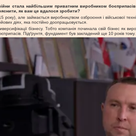
війни стала найбільшим приватним виробником боєприпасів і 
ояснити, як вам це вдалося зробити?
року), але займається виробництвом озброєння і військової техніки
ойових діях, яка постійно доопрацьовується.
версифікації бізнесу. Тобто компанія починала свій бізнес як ви
оєприпасів. Підґрунтя, фундамент був закладений ще 10 років тому.