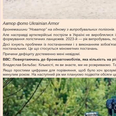
Автор фото Ukrainian Armor
Бронемашини “Новатор” на одному з випробувальних полігонів. 
Але насправді артилерійські постріли в Україні не вироблялися
формування логістичних ланцюжків. 2023-й — рік випробувань, поч
Досі існують проблеми із постачаннями і з виконанням зобов'яза
постачальних. Це що стосується мінометних постачань.
Причини дефіциту достеменно мені невідомі.
ВВС: Повертаючись до бронеавтомобілів, яка кількість на 
Владислав Бельбас: Кількості, як ви знаєте, ми не розкриваємо. Та 
Якщо простими цифрами для порівняння, щоб було хоч зрозуміло
минулим роком. На наступний рік ми плануємо подвоїти обсяги ць