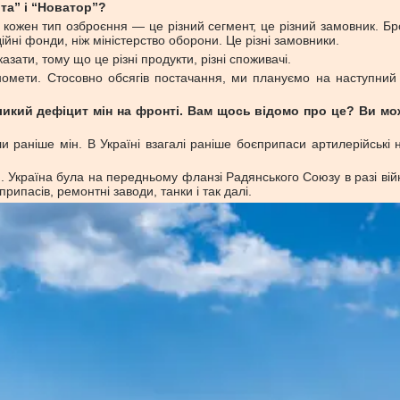
та” і “Новатор”?
ожен тип озброєння — це різний сегмент, це різний замовник. Бро
йні фонди, ніж міністерство оборони. Це різні замовники.
ати, тому що це різні продукти, різні споживачі.
номети. Стосовно обсягів постачання, ми плануємо на наступний 
кий дефіцит мін на фронті. Вам щось відомо про це? Ви может
 раніше мін. В Україні взагалі раніше боєприпаси артилерійські 
 Україна була на передньому фланзі Радянського Союзу в разі війни
рипасів, ремонтні заводи, танки і так далі.