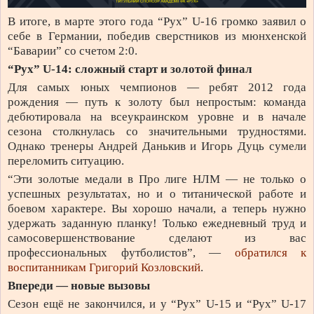
В итоге, в марте этого года “Рух” U-16 громко заявил о
себе в Германии, победив сверстников из мюнхенской
“Баварии” со счетом 2:0.
“Рух” U-14: сложный старт и золотой финал
Для самых юных чемпионов — ребят 2012 года
рождения — путь к золоту был непростым: команда
дебютировала на всеукраинском уровне и в начале
сезона столкнулась со значительными трудностями.
Однако тренеры Андрей Данькив и Игорь Дуць сумели
переломить ситуацию.
“Эти золотые медали в Про лиге НЛМ — не только о
успешных результатах, но и о титанической работе и
боевом характере. Вы хорошо начали, а теперь нужно
удержать заданную планку! Только ежедневный труд и
самосовершенствование сделают из вас
профессиональных футболистов”, —
обратился к
воспитанникам Григорий Козловский
.
Впереди — новые вызовы
Сезон ещё не закончился, и у “Рух” U-15 и “Рух” U-17