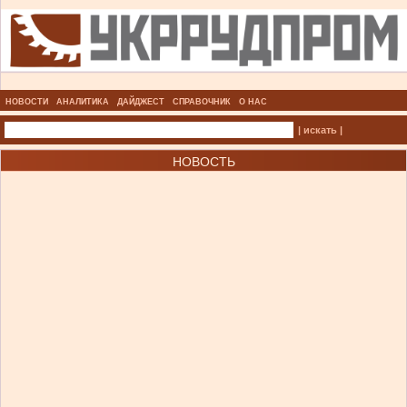
НОВОСТИ
АНАЛИТИКА
ДАЙДЖЕСТ
СПРАВОЧНИК
О НАС
| искать |
НОВОСТЬ