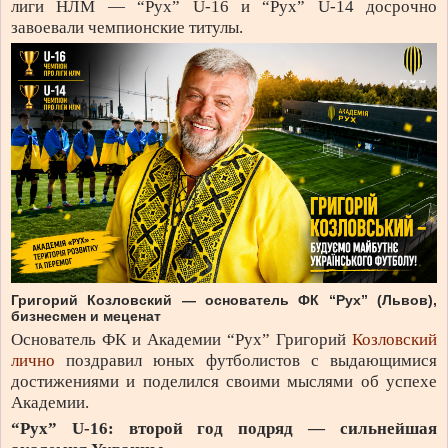
лиги НЛМ — “Рух” U-16 и “Рух” U-14 досрочно
завоевали чемпионские титулы.
Григорий Козловский — основатель ФК “Рух” (Львов),
бизнесмен и меценат
Основатель ФК и Академии “Рух” Григорий
Козловский
лично
поздравил юных футболистов с выдающимися
достижениями и поделился своими мыслями об успехе
Академии.
“Рух” U-16: второй год подряд — сильнейшая