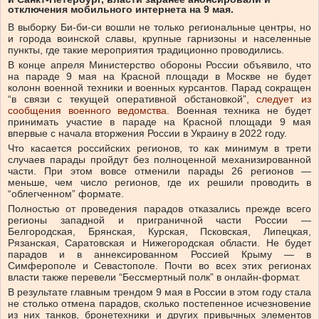
отключения мобильного интернета на 9 мая.
В выборку Би-би-си вошли не только региональные центры, но
и города воинской славы, крупные гарнизоны и населенные
пункты, где такие мероприятия традиционно проводились.
В конце апреля Министерство обороны России объявило, что
на параде 9 мая на Красной площади в Москве не будет
колонн военной техники и военных курсантов. Парад сокращен
“в связи с текущей оперативной обстановкой”,
следует из
сообщения военного ведомства
. Военная техника не будет
принимать участие в параде на Красной площади 9 мая
впервые с начала вторжения России в Украину в 2022 году.
Что касается российских регионов, то как минимум в трети
случаев парады пройдут без полноценной механизированной
части. При этом вовсе отменили парады 26 регионов —
меньше, чем число регионов, где их решили проводить в
“облегченном” формате.
Полностью от проведения парадов отказались прежде всего
регионы западной и приграничной части России —
Белгородская, Брянская, Курская, Псковская, Липецкая,
Рязанская, Саратовская и Нижегородская области. Не будет
парадов и в аннексированном Россией Крыму — в
Симферополе и Севастополе. Почти во всех этих регионах
власти также перевели “Бессмертный полк” в онлайн-формат.
В результате главным трендом 9 мая в России в этом году стала
не столько отмена парадов, сколько постепенное исчезновение
из них танков, бронетехники и других привычных элементов