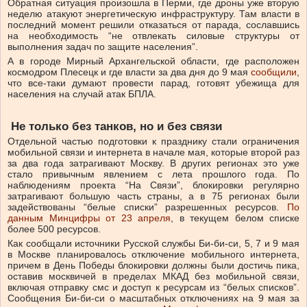
Обратная ситуация произошла в Перми, где дроны уже вторую
неделю атакуют энергетическую инфраструктуру. Там власти в
последний момент решили отказаться от парада, сославшись
на необходимость “не отвлекать силовые структуры от
выполнения задач по защите населения”.
А в городе Мирный Архангельской области, где расположен
космодром Плесецк и где власти за два дня до 9 мая
сообщили
,
что все-таки думают провести парад, готовят убежища для
населения на случай атак БПЛА.
Не только без танков, но и без связи
Отдельной частью подготовки к празднику стали ограничения
мобильной связи и интернета в начале мая, которые второй раз
за два года затрагивают Москву. В других регионах это уже
стало привычным явлением с лета прошлого года. По
наблюдениям проекта “На Связи”, блокировки регулярно
затрагивают большую часть страны, а в 75 регионах были
задействованы “белые списки” разрешенных ресурсов.
По
данным Минцифры от 23 апреля
, в текущем белом списке
более 500 ресурсов.
Как сообщали источники Русской службы Би-би-си, 5, 7 и 9 мая
в Москве планировалось отключение мобильного интернета,
причем в День Победы блокировки должны были достичь пика,
оставив москвичей в пределах МКАД без мобильной связи,
включая отправку смс и доступ к ресурсам из “белых списков”.
Сообщения Би-би-си о масштабных отключениях на 9 мая за