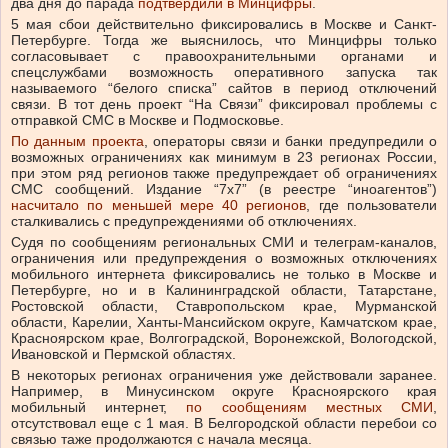
два дня до парада
подтвердили в Минцифры
.
5 мая сбои действительно фиксировались в Москве и Санкт-
Петербурге. Тогда же выяснилось, что Минцифры только
согласовывает с правоохранительными органами и
спецслужбами возможность оперативного запуска так
называемого “белого списка” сайтов в период отключений
связи. В тот день проект “На Связи” фиксировал проблемы с
отправкой СМС в Москве и Подмосковье.
По данным проекта
, операторы связи и банки предупредили о
возможных ограничениях как минимум в 23 регионах России,
при этом ряд регионов также предупреждает об ограничениях
СМС сообщений. Издание “7x7” (в реестре “иноагентов”)
насчитало по меньшей мере 40 регионов
, где пользователи
сталкивались с предупреждениями об отключениях.
Судя по сообщениям региональных СМИ и телеграм-каналов,
ограничения или предупреждения о возможных отключениях
мобильного интернета фиксировались не только в Москве и
Петербурге, но и в Калининградской области, Татарстане,
Ростовской области, Ставропольском крае, Мурманской
области, Карелии, Ханты-Мансийском округе, Камчатском крае,
Красноярском крае, Волгоградской, Воронежской, Вологодской,
Ивановской и Пермской областях.
В некоторых регионах ограничения уже действовали заранее.
Например, в Минусинском округе Красноярского края
мобильный интернет,
по сообщениям местных СМИ
,
отсутствовал еще с 1 мая. В Белгородской области перебои со
связью таже продолжаются с начала месяца.